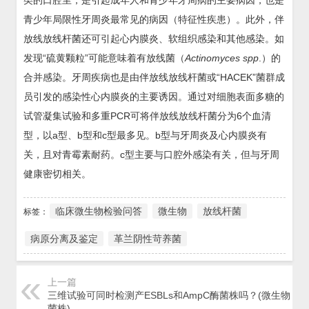
类的口腔里，是引起成年人和青少年牙周病的主要病因，也是
青少年局限性牙周炎最常见的病因（特征性疾患）。此外，伴
放线放线杆菌还可引起心内膜炎、软组织感染和其他感染。如
发现“硫黄颗粒”可能意味着有放线菌（
Actinomyces spp
.）的
合并感染。牙周疾病也是由伴放线放线杆菌或“HACEK”菌群成
员引发的感染性心内膜炎的主要诱因。通过对细胞表面多糖的
试管凝集试验和多重PCR可将伴放线放线杆菌分为6个血清
型，以a型、b型和c型最多见。b型与牙周炎及心内膜炎有
关，且对青霉素耐药。c型主要与口腔外感染有关，但与牙周
健康密切相关。
临床微生物检验问答
微生物
放线杆菌
标签：
病原分离及鉴定
革兰阴性苛养菌
上一篇
三维试验可同时检测产ESBLs和AmpC酶菌株吗？(微生物 耐
菌株)