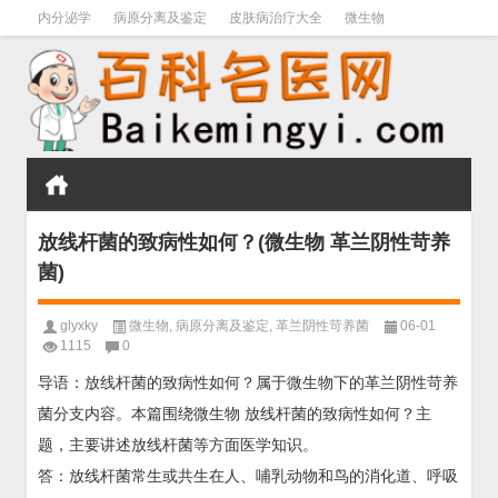
内分泌学
病原分离及鉴定
皮肤病治疗大全
微生物
皮肤病学
男科学
血液病学
心血管
口腔医学
禁戒毒品
放线杆菌的致病性如何？(微生物 革兰阴性苛养
菌)
glyxky
微生物
,
病原分离及鉴定
,
革兰阴性苛养菌
06-01
1115
0
导语：放线杆菌的致病性如何？属于微生物下的革兰阴性苛养
菌分支内容。本篇围绕微生物 放线杆菌的致病性如何？主
题，主要讲述放线杆菌等方面医学知识。
答：放线杆菌常生或共生在人、哺乳动物和鸟的消化道、呼吸