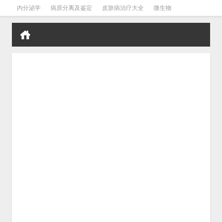
内分泌学
病原分离及鉴定
皮肤病治疗大全
微生物
皮肤病学
男科学
血液病学
心血管
口腔医学
禁戒毒品