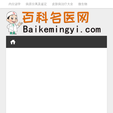
内分泌学
病原分离及鉴定
皮肤病治疗大全
微生物
皮肤病学
男科学
血液病学
心血管
口腔医学
禁戒毒品