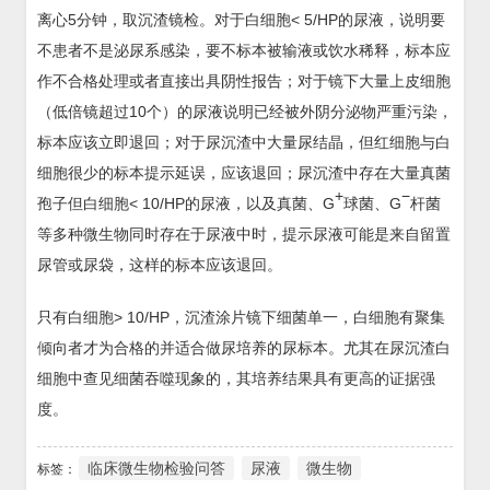
离心5分钟，取沉渣镜检。对于白细胞< 5/HP的尿液，说明要
不患者不是泌尿系感染，要不标本被输液或饮水稀释，标本应
作不合格处理或者直接出具阴性报告；对于镜下大量上皮细胞
（低倍镜超过10个）的尿液说明已经被外阴分泌物严重污染，
标本应该立即退回；对于尿沉渣中大量尿结晶，但红细胞与白
细胞很少的标本提示延误，应该退回；尿沉渣中存在大量真菌
+
−
孢子但白细胞< 10/HP的尿液，以及真菌、G
球菌、G
杆菌
等多种微生物同时存在于尿液中时，提示尿液可能是来自留置
尿管或尿袋，这样的标本应该退回。
只有白细胞> 10/HP，沉渣涂片镜下细菌单一，白细胞有聚集
倾向者才为合格的并适合做尿培养的尿标本。尤其在尿沉渣白
细胞中查见细菌吞噬现象的，其培养结果具有更高的证据强
度。
临床微生物检验问答
尿液
微生物
标签：