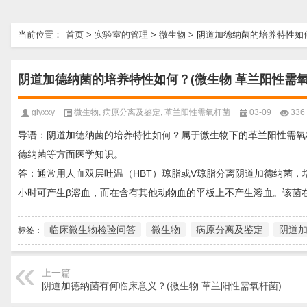
当前位置：
首页
>
实验室的管理
>
微生物
>
阴道加德纳菌的培养特性如何
阴道加德纳菌的培养特性如何？(微生物 革兰阳性需氧
glyxxy
微生物
,
病原分离及鉴定
,
革兰阳性需氧杆菌
03-09
336
导语：阴道加德纳菌的培养特性如何？属于微生物下的革兰阳性需氧
德纳菌等方面医学知识。
答：通常用人血双层吐温（HBT）琼脂或V琼脂分离阴道加德纳菌，培养
小时可产生β溶血，而在含有其他动物血的平板上不产生溶血。该菌在3
临床微生物检验问答
微生物
病原分离及鉴定
阴道
标签：
上一篇
阴道加德纳菌有何临床意义？(微生物 革兰阳性需氧杆菌)