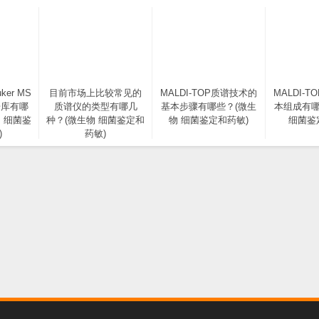
ker MS
目前市场上比较常见的
MALDI-TOP质谱技术的
MALDI-
据库有哪
质谱仪的类型有哪几
基本步骤有哪些？(微生
本组成有哪
 细菌鉴
种？(微生物 细菌鉴定和
物 细菌鉴定和药敏)
细菌鉴
)
药敏)