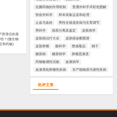
抗菌药物的作用机制
普通外科手术彩色图解
智齿外科学
样本采集运送和处理
止血与血栓
男性生殖道疾病与生育调节
男科学
病原分离及鉴定
皮肤病学
TOP质谱仪的基
皮肤病治疗大全
皮肤病诊断图谱
些？(微生物
定和药敏)
皮肤肿瘤
眼科学
禁戒毒品
精子
糖尿病
糖尿病学
肿瘤恶液质
药物敏感性试验
血液病学
血液系统肿瘤性疾病
非产能物质代谢性疾病
热评文章