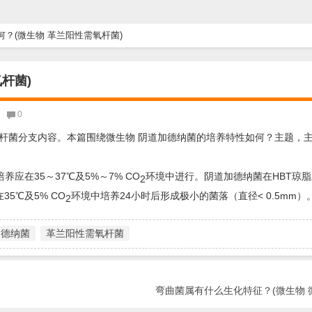
？(微生物 革兰阳性需氧杆菌)
杆菌)
0
杆菌分支内容。本篇围绕微生物 阴道加德纳菌的培养特性如何？主题，
应在35～37℃及5%～7% CO
环境中进行。阴道加德纳菌在HBT琼脂上
2
5℃及5% CO
环境中培养24小时后形成极小的菌落（直径< 0.5mm）
2
加德纳菌
革兰阳性需氧杆菌
弯曲菌属有什么生化特征？(微生物 