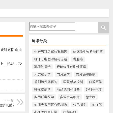
请输入搜索内容
词条分类
主要讲述阴道加
中医男科名家验案精选
临床微生物检验问答
临床心电图详解与诊断
乳腺癌
生长48～72
乳腺肿瘤学
产能物质代谢性疾病
。
人类精子学
内分泌学
内分泌腺疾病
前列腺疾病解答
医院感染控制
口腔医学
唾液腺病学
商品试剂和设备
外科手术学
实用戒毒医学
实验室与临床
微生物
下一篇
心律失常与其心电现象
心电图学
心血管
微需氧菌)
心血管综合征学
抗菌药物