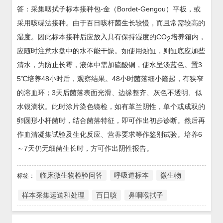
答：采集咽拭子标本接种包-金（Bordet-Gengou）平板，或
采用咳碟法接种。由于百日咳杆菌生长较慢，而且常需较高的
湿度。因此标本接种后应放入具有保持湿度的CO
培养箱内，
2
应随时注意水盘中的水不能干燥。如使用烛缸，则缸底应加些
清水，为防止长霉，液体中需加硫酸铜，使水呈淡蓝色。置3
5℃培养48小时后，观察结果。48小时菌落细小隆起，有狭窄
的溶血环；3天后菌落表面光滑、边缘整齐、灰色不透明、似
水银滴状。此时涂片染色镜检，如有革兰阴性，单个或成双的
卵圆形小杆菌时，结合菌落特征，即可作出初步诊断。然后再
作血清凝集试验及生化反应、营养要求等作鉴别试验。培养6
～7天仍无细菌生长时，方可作出阴性报告。
临床微生物检验问答
呼吸道标本
微生物
标签：
样本采集运送和处理
百日咳
鼻咽喉拭子