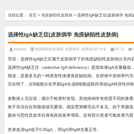
当前位置：
首页
>
免疫缺陷性皮肤病
>
选择性IgA缺乏症(皮肤病学 免疫
选择性IgA缺乏症(皮肤病学 免疫缺陷性皮肤病)
myqxxp
免疫缺陷性皮肤病
,
皮肤病学
,
皮肤病治疗大全
05-13
导语：选择性IgA缺乏症属于皮肤病学下的免疫缺陷性皮肤病分支内容
选择性IgA缺乏症（selective IgA deficiency）是指体液
报道，是最多见的一种原发性体液免疫缺陷病。在群体中发病率约为1
完全明了，在B细胞分化早期IgA生成B细胞成熟停滞或IgA特异性
多数病人无症状，偶尔于检查时发现。其他病例常有程度不同的鼻窦
收不良综合征和肠道绒毛萎缩。感染贾第鞭毛虫不多见。由于胃肠道
腺炎与恶性贫血等自身免疫病发率增高。还有部分患者可能发展为普通
患者血清IgA低于0.05g/L，而IgG和IgM含量正常。