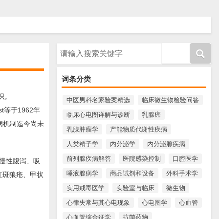
请输入搜索内容
词条分类
识。
中医男科名家验案精选
临床微生物检验问答
t等于1962年
临床心电图详解与诊断
乳腺癌
病机制迄今尚未
乳腺肿瘤学
产能物质代谢性疾病
人类精子学
内分泌学
内分泌腺疾病
前列腺疾病解答
医院感染控制
口腔医学
慢性腹泻、吸
唾液腺病学
商品试剂和设备
外科手术学
红斑狼疮、甲状
实用戒毒医学
实验室与临床
微生物
心律失常与其心电现象
心电图学
心血管
心血管综合征学
抗菌药物