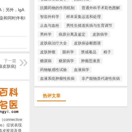
抗菌药物的作用机制
普通外科手术彩色图解
；另外，IgA
智齿外科学
样本采集运送和处理
染和同时伴有I
止血与血栓
男性生殖道疾病与生育调节
男科学
病原分离及鉴定
皮肤病学
皮肤病治疗大全
皮肤病诊断图谱
皮肤肿瘤
眼科学
禁戒毒品
精子
下一篇
糖尿病
糖尿病学
肿瘤恶液质
腺皮肤病)
药物敏感性试验
血液病学
血液系统肿瘤性疾病
非产能物质代谢性疾病
热评文章
onnective
evus）症状表现
 真皮胶原及弹