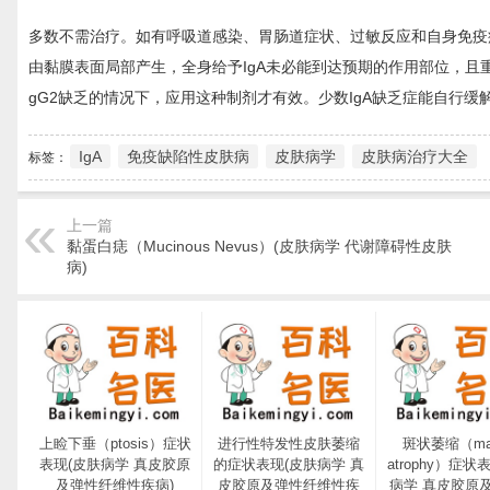
多数不需治疗。如有呼吸道感染、胃肠道症状、过敏反应和自身免疫疾病
由黏膜表面局部产生，全身给予IgA未必能到达预期的作用部位，且
gG2缺乏的情况下，应用这种制剂才有效。少数IgA缺乏症能自行缓
IgA
免疫缺陷性皮肤病
皮肤病学
皮肤病治疗大全
标签：
上一篇
黏蛋白痣（Mucinous Nevus）(皮肤病学 代谢障碍性皮肤
病)
上睑下垂（ptosis）症状
进行性特发性皮肤萎缩
斑状萎缩（mac
表现(皮肤病学 真皮胶原
的症状表现(皮肤病学 真
atrophy）症状
及弹性纤维性疾病)
皮胶原及弹性纤维性疾
病学 真皮胶原