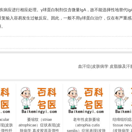
应进行相应处理。γ球蛋白制剂仅含微量IgA，故不能选择性地替代IgA
重复输入容易发生过敏反应。因此，一般不用γ球蛋白治疗，仅在有严重感
解。
血汗症(皮肤病学 皮脂腺及汗
ular
萎缩纹（striae
老年性皮肤萎缩
结缔组织痣（c
表现(皮肤
atrophicae）症状表现(皮
（atrophia cutis
tissue n
及弹性纤
肤病学 真皮胶原及弹性
senilis）症状表现(皮肤
(皮肤病学