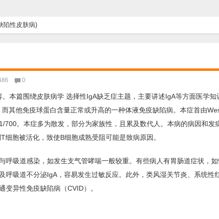
缺陷性皮肤病)
486
0
。本篇围绕皮肤病学 选择性IgA缺乏症主题，主要讲述IgA等方面医学知
IgA含量极低，而其他免疫球蛋白含量正常或升高的一种体液免疫缺陷病。本症首由Wes
/700。本症多为散发，部分为家族性，且累及数代人。本病的病因和发
抑制T细胞被活化，致使B细胞成熟受阻可能是致病原因。
与呼吸道感染，如发生支气管哮喘一般较重。有些病人有胃肠道症状，如
及呼吸道不分泌IgA，容易发生过敏反应。此外，类风湿关节炎、系统性
变异性免疫缺陷病（CVID）。