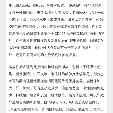
年代由Asselain和Rosen等首次报道。HIGM是一种罕见的原
发性免疫缺陷病，主要表现为反复感染，血清IgG和IgA水平低
下或测不出，而IgM水平正常或升高。患者以男性多见，多为
X染色体连锁遗传，少数为常染色体隐性或显性遗传。以往对
其发病机制的研究主要集中于CD40配体与CD40相互作用的异
常，近年来发现该病还涉及活化诱导的胞苷脱氨酶、尿嘧啶D
NA转葡糖基酶，核因子KB必需调节分子等方面的异常，此
外，还有许多尚未明确的分子机制参与该病。
本病临床表现为反复细菌和机会性感染，包括上下呼吸道感
染、慢性腹泻、中耳炎等，卡氏肺孢菌肺炎比较常见，部分患
者可能因出现慢性重症腹泻而需要予胃肠外营养。扁桃体肿
大，肝、脾大，可有血小板减少、溶血性贫血、中性粒细胞减
少，持续性口腔炎和反复口腔溃疡等。隐孢子虫感染可以导致
严重胆管疾病和肝癌。血清IgG、IgA、IgE缺乏或明显降低，I
gM正常或明显升高，外周血T细胞、B细胞计数正常，CD40L