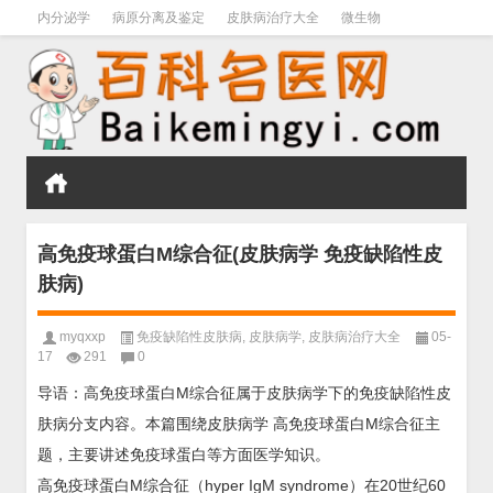
内分泌学
病原分离及鉴定
皮肤病治疗大全
微生物
皮肤病学
男科学
血液病学
心血管
口腔医学
禁戒毒品
高免疫球蛋白M综合征(皮肤病学 免疫缺陷性皮
肤病)
myqxxp
免疫缺陷性皮肤病
,
皮肤病学
,
皮肤病治疗大全
05-
17
291
0
导语：高免疫球蛋白M综合征属于皮肤病学下的免疫缺陷性皮
肤病分支内容。本篇围绕皮肤病学 高免疫球蛋白M综合征主
题，主要讲述免疫球蛋白等方面医学知识。
高免疫球蛋白M综合征（hyper IgM syndrome）在20世纪60