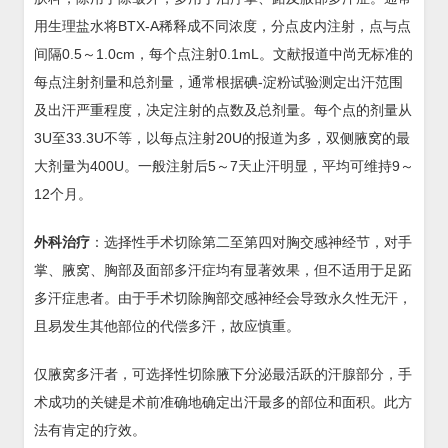
用生理盐水将BTX-A稀释成不同浓度，分点皮内注射，点与点
间隔0.5～1.0cm，每个点注射0.1mL。文献报道中尚无标准的
每点注射剂量和总剂量，通常根据碘-淀粉试验测定出汗范围
及出汗严重程度，决定注射的点数及总剂量。每个点的剂量从
3U至33.3U不等，以每点注射20U的报道为多，双侧腋窝的最
大剂量为400U。一般注射后5～7天止汗明显，平均可维持9～
12个月。
外科治疗
：选择性手术切除第二至第四对胸交感神经节，对手
掌、腋窝、胸部及面部多汗症均有显著效果，但不适用于足跖
多汗症患者。由于手术切除胸部交感神经会导致永久性无汗，
且易发生其他部位的代偿多汗，故应慎重。
仅腋窝多汗者，可选择性切除腋下分泌最活跃的汗腺部分，手
术成功的关键是术前准确地确定出汗最多的部位和面积。此方
法有肯定的疗效。