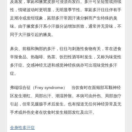
及蒸发，掌跖和腋窝皮肤可浸渍而发白。多汗可呈短暂或持续
性，情绪波动时更明显，无明显季节性。掌跖多汗往往伴有手
足潮冷或发绀现象，跖部多汗常因汗液分解而产生特殊的臭
味。由于腋窝多汗系小汗腺分泌增加所致，通常并无异味，不
同于大汗腺引起的腋臭。
鼻尖、前额和胸部的多汗，往往与刺激性食物有关，常在进食
辛辣食品、热咖啡、热茶、饮烈性酒等时发生，又称为味觉性
多汗症。交感神经亢进和感觉神经疾病亦可出现味觉性多汗
症。
弗端综合征（Frey syndrome） 当饮食时在面颊部耳颗神经
区发生潮红、局部出汗、潮湿肿胀。本病可由外伤、局部放疗
引起，但常见腿腺手术后发生。也有报道无任何神经异常及无
手术或外伤史者在饮食时发生颊部发红及出汗。
全身性多汗症