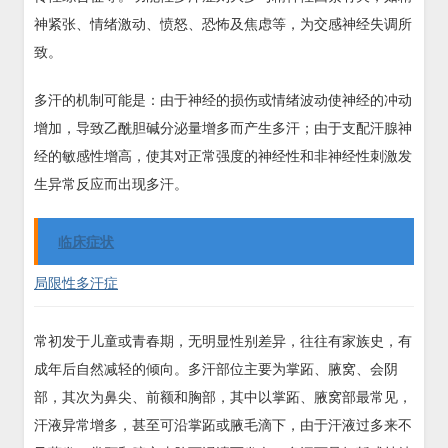
神紧张、情绪激动、愤怒、恐怖及焦虑等，为交感神经失调所
致。
多汗的机制可能是：由于神经的损伤或情绪波动使神经的冲动
增加，导致乙酰胆碱分泌量增多而产生多汗；由于支配汗腺神
经的敏感性增高，使其对正常强度的神经性和非神经性刺激发
生异常反应而出现多汗。
临床症状
局限性多汗症
常初发于儿童或青春期，无明显性别差异，往往有家族史，有
成年后自然减轻的倾向。多汗部位主要为掌跖、腋窝、会阴
部，其次为鼻尖、前额和胸部，其中以掌跖、腋窝部最常见，
汗液异常增多，甚至可沿掌跖或腋毛滴下，由于汗液过多来不