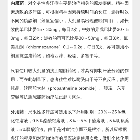
内服药
：对全身性多汗症主要是治疗相关的原发疾病。精神因
素所致的多汗症，可根据精神因素持续时间的长短，选择时效
不同的镇静剂（剂量宜偏小，大剂量易出现催眠作用），如长
效的苯巴比妥15～30mg，每日2次；中效的异戊巴比妥30～5
0mg，每日2次；短效的司可巴比妥30～50mg，每日3次。氯
美扎酮（chlormezanone）0.1～0.2g，每日3次。亦可选用小
剂量抗焦虑药物，如地西泮、羟嗪、多塞平等。
只有使用较大剂量的抗胆碱能药物，才具有抑制汗液分泌的作
用，而在此剂量下，患者往往难以耐受口干等不良反应，故阿
托品、溴丙胺太林（propantheline bromide）、颠茄、东莨
菪碱等抗胆碱能药物疗法已趋向淘汰。
外用药
：局限性多汗症可选用以下外用制剂：20％～25％氯
化铝溶液，0.5％酯酸铝溶液，3％～5％甲醛溶液，5％明矾溶
液，5％鞣酸溶液。由于是对症治疗而不是根治，所以应根据
多汗的程度和对药物治疗的反应决定使用次数，做到个体化用