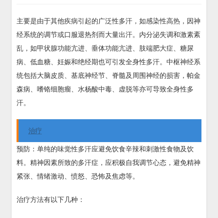
主要是由于其他疾病引起的广泛性多汗，如感染性高热，因神
经系统的调节或口服退热剂而大量出汗。内分泌失调和激素紊
乱，如甲状腺功能亢进、垂体功能亢进、肢端肥大症、糖尿
病、低血糖、妊娠和绝经期也可引发全身性多汗。中枢神经系
统包括大脑皮质、基底神经节、脊髓及周围神经的损害，帕金
森病、嗜铬细胞瘤、水杨酸中毒、虚脱等亦可导致全身性多
汗。
治疗
预防：单纯的味觉性多汗应避免饮食辛辣和刺激性食物及饮
料。精神因素所致的多汗症，应积极自我调节心态，避免精神
紧张、情绪激动、愤怒、恐怖及焦虑等。
治疗方法有以下几种：