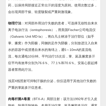
药，以保持局部接近正常出汗的湿度为原则。使用次数过多，
会出现局部干燥、轻度皲裂或严重刺激现象。
物理疗法
：对局部外用治疗失败的患者，可选择无创性自来水
离子电泳疗法（iontophoresis），用美国Fischer公司电流仪
（Galvanic Unit MD-la），将白凡士林涂于治疗部位（如手
掌、腋窝）作为阳极，同侧的足作为阴极，分别放进注入自来
水的容器中或浸透自来水的海绵上，通5～10mA的直流电
流，每次通电10分钟。平均治疗15次后，掌、跖及腋窝多汗
症平均有效率分别为76.6％、77.1％和70.6％。安装心脏起搏
器者禁用此疗法。
浅层X线照射可抑制汗腺的分泌，但仅适用于其他治疗失败的
严重的掌跖多汗症患者。
肉毒杆菌A毒素
（BTX-A）局部注射：该方法1992年才引入皮
肤科，除用于除皱外，多用于治疗掌、跖及腋部多汗症。通常