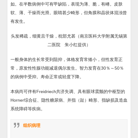
如。在半数病例中可有甲缺陷，表现为薄、脆，有嵴。皮肤
软、薄、干燥而光滑。眼睛甚少畸形，但角膜和晶状体混浊曾
有发生。
头发稀疏，细黄且干燥，枕部尤甚（南京医科大学附属无锡第
二医院 朱小红提供）
一般身体的生长常受到阻抑，体格发育常矮小，但性发育正
常，原发性性腺功能减退偶尔发生。智力发育在30％～50％
的病例中受抑。寿命正常或轻度下降。
本病尚可伴有Freidriech共济失调、具有眼球震颤的中枢型的
Horner综合征、隐性糖尿病、并指（趾）畸形、指缺损及造血
系统障碍等疾病。
组织病理