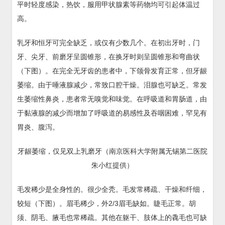
平时轻度感染，热饮，服用甲状腺素等药物均可引起体温过
高。
乳牙和恒牙可完全缺乏，或仅有少数几个。在初出牙时，门
牙、尖牙、前磨牙呈圆锥形，在换牙时则呈圆锥形和弯曲状
（下图）。在完全无牙齿的患者中，下颌骨发育正常，但牙龈
萎缩。由于唾液腺减少，常致口腔干燥。泪腺也可缺乏。常发
生萎缩性鼻炎，患者常无嗅觉和味觉。在呼吸道和胃肠道，由
于黏液腺的减少而增加了呼吸道的易感性及吞咽困难，罕见有
胃炎、腹泻。
牙龈萎缩，仅见双上乳磨牙（南京医科大学附属无锡第二医院
朱小红提供）
毛发稀少是全身性的。很少全秃。毛发常稀疏、干燥和纤细，
较短（下图）。眉毛稀少，外2/3眉毛缺如。睫毛正常。胡
须、阴毛、腋毛也常稀疏。其他在躯干、肢体上的毳毛也可缺