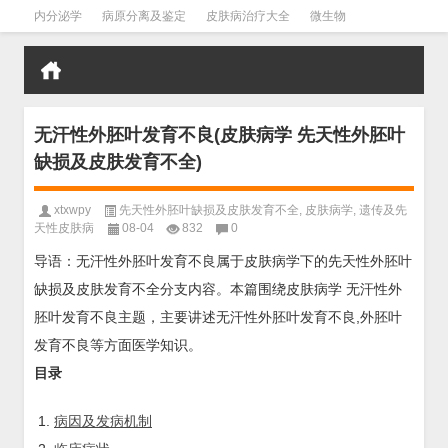
内分泌学
病原分离及鉴定
皮肤病治疗大全
微生物
皮肤病学
男科学
血液病学
心血管
口腔医学
禁戒毒品
无汗性外胚叶发育不良(皮肤病学 先天性外胚叶
缺损及皮肤发育不全)
xtxwpy
先天性外胚叶缺损及皮肤发育不全
,
皮肤病学
,
遗传及先
天性皮肤病
08-04
832
0
导语：无汗性外胚叶发育不良属于皮肤病学下的先天性外胚叶
缺损及皮肤发育不全分支内容。本篇围绕皮肤病学 无汗性外
胚叶发育不良主题，主要讲述无汗性外胚叶发育不良,外胚叶
发育不良等方面医学知识。
目录
病因及发病机制