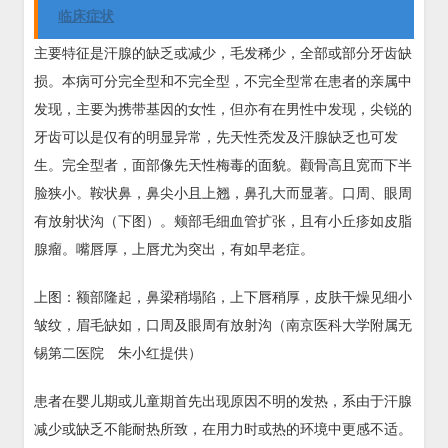
临床症状
主要特征是汗腺的缺乏或减少，毛发稀少，全部或部分牙齿缺
损。本病可分完全型和不完全型，不完全型常在患者的亲属中
发现，主要为携带基因的女性，但亦有在男性中发现，尖锐的
牙齿可以是仅有的明显异常，先天性秃发及汗腺缺乏也可发
生。完全型者，面部像先天性梅毒的面貌。颧骨高且宽而下半
脸狭小。鞍状鼻，鼻尖小且上翘，鼻孔大而显著。口周、眼周
有放射状沟（下图）。颊部毛细血管扩张，且有小丘疹如皮脂
腺瘤。嘴唇厚，上唇尤为突出，有如早老症。
上图：额部隆起，鼻梁稍塌陷，上下唇稍厚，皮肤干燥见细小
皱纹，眉毛缺如，口周及眼周有放射沟（南京医科大学附属无
锡第二医院 朱小红提供）
患者在婴儿期或儿童期首先出现原因不明的发热，系由于汗腺
减少或缺乏不能耐热所致，在用力时或热的环境中更感不适。