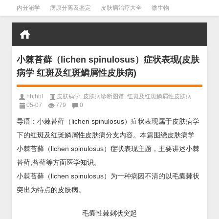
内分泌学
病原分离及鉴定
皮肤病治疗大全
微生物
皮肤病学
男科学
血液病学
心血管
口腔医学
禁戒毒品
小棘苔藓（lichen spinulosus）症状表现(皮肤
病学 红斑及红斑鳞屑性皮肤病)
hbjhbl
皮肤病学
,
皮肤病诊断图谱
,
红斑及红斑鳞屑性皮肤病
05-07
779
0
导语：小棘苔藓（lichen spinulosus）症状表现属于皮肤病学
下的红斑及红斑鳞屑性皮肤病分支内容。本篇围绕皮肤病学
小棘苔藓（lichen spinulosus）症状表现主题，主要讲述小棘
苔藓,苔藓等方面医学知识。
小棘苔藓（lichen spinulosus）为一种病因不清的以毛囊棘状
突出为特点的皮肤病。
毛囊性棘刺状突起