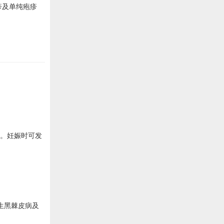
疹及单纯疱疹
肿。妊娠时可发
生黑棘皮病及