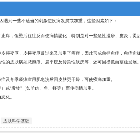
因遇到一些不适当的刺激使疾病发展或加重，这些因素如下：
可止痒，但烫后往往反而使病情恶化，特别是对一些急性湿疹、皮炎，烫
使皮损变厚，皮损变厚反过来又加重了瘙痒，因此形成愈抓愈痒，愈痒愈
染性的皮肤病如脓疱疮、扁平疣及传染性软疣等，还可因搔抓而蔓延发展
痒症及冬季瘙痒症用肥皂洗后因皮肤更干燥，可使瘙痒加重。
）或“发物”（如羊肉、鱼、虾等）而使病情加重。
而恶化。
皮肤科学基础