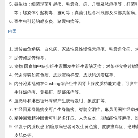
微生物：细菌球菌引起疖、毛囊炎、痈、丹毒及脓疱疮等，杆菌
等；螺旋体引起梅毒、雅司等；真菌引起各种浅部及深部真菌病
寄生虫引起钩蚴皮炎、猪囊虫病等。
内因
遗传如鱼鳞病、白化病、家族性良性慢性天疱疮、毛囊角化病、
胎传如胎传梅毒。
食物 因食物中缺少维生素而发生维生素缺乏病；对某些食物过敏
代谢障碍如黄色瘤、皮肤淀粉样变、皮肤钙沉着症等。
内分泌紊乱如在Cushing综合征中因肾上腺皮质功能亢进，可
生妊娠疱疹、黄褐斑、阴部瘙痒等。
血循环和淋巴循环障碍产生肢端发绀、象皮肿等。
神经因素脊髓病变可产生脊髓痨、脊髓空洞症。麻风周围神经病
精神因素精神因素可引起多汗症、人为皮炎、胆碱能性荨麻疹、
伴发于内脏疾患 如糖尿病患者可发生黄色瘤、皮肤瘙痒症、念珠
皮肌炎等。