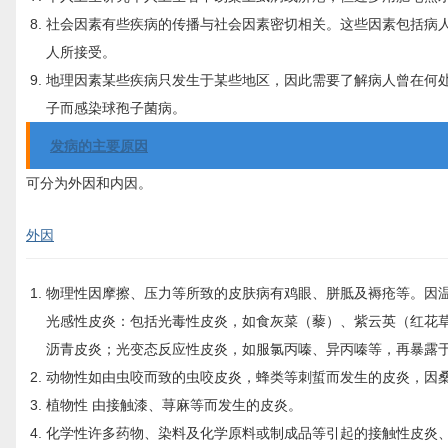
社会因素有些疾病的传播与社会因素密切相关。这些因素包括病
人所接受。
地理因素某些疾病只发生于某些地区，因此需要了解病人曾在何
子而感染球孢子菌病。
发病的主要原因
可分为外因和内因。
外因
物理性因摩擦、压力等所致的皮肤病有鸡眼、胼胝及褥疮等。因
光感性皮炎：包括光毒性皮炎，如食灰菜（藜）、紫云英（红花
沥青皮炎；光变态反应性皮炎，如服氯丙嗪、异丙嗪等，再暴露
动物性如由虫咬而致的虫咬皮炎，蜂类等刺蜇而发生的皮炎，因
植物性 由接触漆、荨麻等而发生的皮炎。
化学性许多药物、染料及化学原料或制成品等引起的接触性皮炎