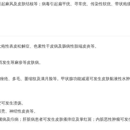
引起麻风及皮肤结核等；病毒引起扁平疣、寻常疣、传染性软疣、带状疱
。
大疱性表皮松解症、色素性干皮病及肠病性肢端皮炎等。
而发生荨麻疹等皮肤病。
发生痤疮、多毛、萎缩纹及满月脸等。甲状腺功能减退可发生皮肤黏液性水
变可发生溃疡。
斑秃、神经性皮炎等。
菌病及疖病；肝脏病患者可发生皮肤瘙痒症及掌红斑；内脏恶性肿瘤可发