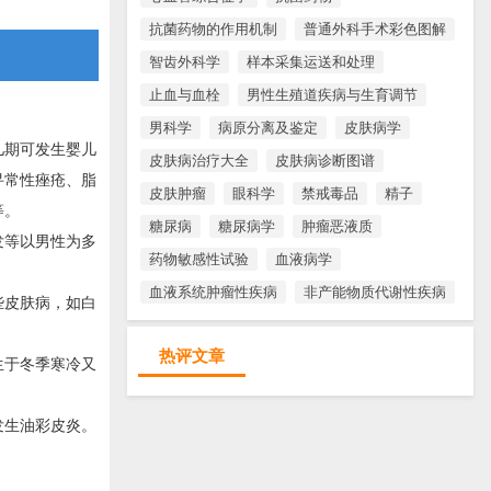
抗菌药物的作用机制
普通外科手术彩色图解
智齿外科学
样本采集运送和处理
止血与血栓
男性生殖道疾病与生育调节
男科学
病原分离及鉴定
皮肤病学
儿期可发生婴儿
皮肤病治疗大全
皮肤病诊断图谱
寻常性痤疮、脂
皮肤肿瘤
眼科学
禁戒毒品
精子
等。
糖尿病
糖尿病学
肿瘤恶液质
发等以男性为多
药物敏感性试验
血液病学
血液系统肿瘤性疾病
非产能物质代谢性疾病
些皮肤病，如白
热评文章
生于冬季寒冷又
发生油彩皮炎。