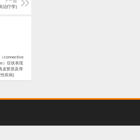
下一篇
病治疗学)
onnective
evus）症状表现
 真皮胶原及弹
性疾病)