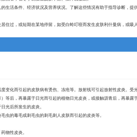
人的生活条件、经济状况及营养状况。了解这些情况有助于指导诊断，提
处居住过，或短期在某地停留，如受白蛉叮咬而发生皮肤利什曼病，或吸
温度变化而引起的皮肤病有烫伤、冻疮等。放射线可引起放射性皮炎。受
草）等后，再暴露于日光而引起的植物日光皮炎，或接触沥青后，再暴露
于日光后所发生的皮炎。
桑毛虫的毒毛或刺毛虫的刺毛刺人皮肤而引起的皮炎等。
、药物性皮炎。