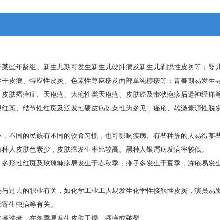
于某些年龄组。新生儿期可发生新生儿硬肿病及新生儿剥脱性皮炎等；婴
性干皮病、特应性皮炎、色素性荨麻疹及面部单纯糠疹等；青春期易发生
、皮肤瘙痒症、天疱疮、大疱性类天疱疮、皮肤癌及带状疱疹后遗神经痛
硬红斑、结节性红斑及泛发性硬皮病以女性为多见，痤疮、雄激素源性脱
外，不同的民族有不同的饮食习惯，也可影响疾病。有些种族的人易得某
白种人皮肤色素少，皮肤癌发生率比较高。黑种人银屑病发病率较低。
，多形性红斑及玫瑰糠疹易发生于春秋季，痱子多发生于夏季，冻疮易发
还与过去的职业有关，如化学工业工人易发生化学性接触性皮炎，演员易
肠寄生虫病等有关。
水擦洗者，在冬季易发生皮肤干燥、瘙痒或皲裂。