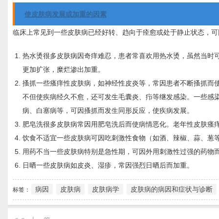
使皮肤病发展或加重的因素
临床上常见到一些皮肤病已经好转、趋向于痊愈或处于静止状态，可
热水烫很多皮肤病因奇痒难忍，患者常喜欢用热水烫，虽然当时
更加扩张，糜烂渗出加重。
搔抓一些瘙痒性皮肤病，如神经性皮炎等，常因患者不断搔抓而
不但使疾病经久不愈，还可发生毛囊炎、疖等继发感染。一些感
病、白塞病等，可因搔抓而发生同形反应，使疾病发展。
肥皂洗很多皮肤病常因用肥皂洗后而使病情恶化。老年性皮肤瘙
饮食不适宜一些皮肤病可因吃刺激性食物（如酒、辣椒、蒜、葱等
用药不当一些皮肤病特别是急性期，可因外用刺激性过强的药物
日晒一些皮肤病如皮炎、湿疹，常因强烈日晒后而加重。
病因
皮肤病
皮肤病学
皮肤病的病因和症状与诊断
标签：