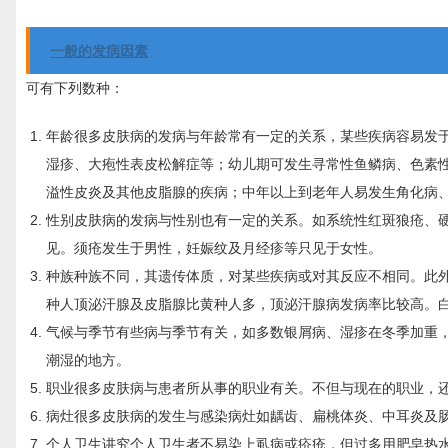
一般的发病因素
可有下列数种：
年龄很多皮肤病的发病与年龄常有一定的关系，某些疾病容易发
湿疹、大疱性表皮松解症等；幼儿期可发生寻常性鱼鳞病、色素
溢性皮炎及其他皮脂腺的疾病；中年以上到老年人易发生角化病
性别皮肤病的发病与性别也有一定的关系。如系统性红斑狼疮、
见。须疮发生于男性，妊娠纹及月经疹等只见于女性。
种族种族不同，其遗传体质，对某些疾病或对其反应不相同。此
种人顶泌汗腺及皮脂腺比黄种人多，顶泌汗腺病发病率比较高。
气候与季节有些病与季节有关，如多数银屑病、湿疹在冬季加重
潮湿的地方。
职业很多皮肤病与患者所从事的职业有关。不但与现在的职业，
病灶很多皮肤病的发生与感染病灶如龋齿、扁桃体炎、中耳炎及
个人卫生讲究个人卫生者不易染上虱病或疥疮，但过多用肥皂热