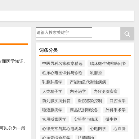
请输入搜索内容
词条分类
方面医学知识。
中医男科名家验案精选
临床微生物检验问答
临床心电图详解与诊断
乳腺癌
乳腺肿瘤学
产能物质代谢性疾病
人类精子学
内分泌学
内分泌腺疾病
前列腺疾病解答
医院感染控制
口腔医学
唾液腺病学
商品试剂和设备
外科手术学
实用戒毒医学
实验室与临床
微生物
可以分为一般
心律失常与其心电现象
心电图学
心血管
心血管综合征学
抗菌药物