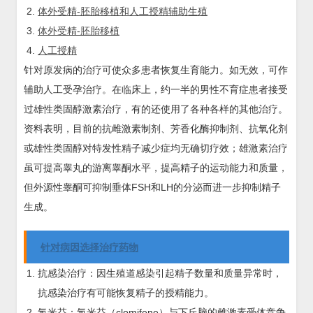
体外受精-胚胎移植和人工授精辅助生殖
体外受精-胚胎移植
人工授精
针对原发病的治疗可使众多患者恢复生育能力。如无效，可作
辅助人工受孕治疗。在临床上，约一半的男性不育症患者接受
过雄性类固醇激素治疗，有的还使用了各种各样的其他治疗。
资料表明，目前的抗雌激素制剂、芳香化酶抑制剂、抗氧化剂
或雄性类固醇对特发性精子减少症均无确切疗效；雄激素治疗
虽可提高睾丸的游离睾酮水平，提高精子的运动能力和质量，
但外源性睾酮可抑制垂体FSH和LH的分泌而进一步抑制精子
生成。
针对病因选择治疗药物
抗感染治疗：因生殖道感染引起精子数量和质量异常时，
抗感染治疗有可能恢复精子的授精能力。
氯米芬：氯米芬（clomifene）与下丘脑的雌激素受体竞争