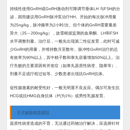
持续性使用GnRH或GnRH激动剂可降调节垂体LH 与FSH的分
泌，因而建议用GnRH脉冲泵治疗HH。开始的每次脉冲用量
为25ng/kg，脉冲频率为2小时/次。但个体的GnRH需要量差
异大（25～200ng/kg），故需根据监测的血睾酮、LH和FSH
水平调整剂量。治疗后，一般先出现第二性征发育，此时可减
少GnRH的用量，并维持数月至数年。脉冲性GnRH治疗的总
有效率为90%以上，其中精子数和睾丸容量增加50%以上。治
疗失败的主要原因有并发症（如睾丸器质性病变、隐睾等）、
剂量不足或疗程过短等。少数患者出现抗GnRH抗体。
促性腺激素的耐受性好，一般无明显不良反应。偶尔可发生抗
HCG或抗HMG自身抗体（约为1%）或男性乳腺发育。
手术解除精道梗阻
器质性病变造成的不育，无法通过药物治疗解决，应选择针对