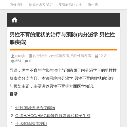
内分泌学
病原分离及鉴定
皮肤病治疗大全
微生物
皮肤病学
男科学
血液病学
心血管
口腔医学
禁戒毒品
男性不育的症状的治疗与预防(内分泌学 男性性
腺疾病)
nxxxjb
内分泌学
,
内分泌腺疾病
,
男性性腺疾病
12-21
664
0
导语：男性不育的症状的治疗与预防属于内分泌学下的男性性
腺疾病分支内容。本篇围绕内分泌学 男性不育的症状的治疗
与预防主题，主要讲述男性不育等方面医学知识。
目录
针对病因选择治疗药物
GnRH/HCG/HMG诱导性腺发育和精子生成
手术解除精道梗阻