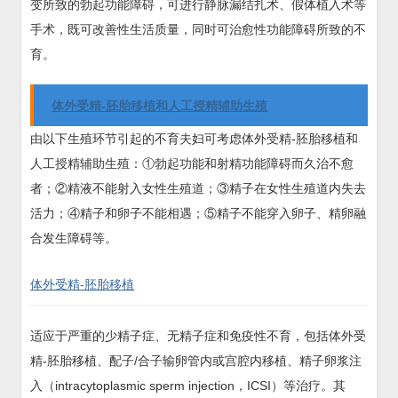
变所致的勃起功能障碍，可进行静脉漏结扎术、假体植入术等
手术，既可改善性生活质量，同时可治愈性功能障碍所致的不
育。
体外受精-胚胎移植和人工授精辅助生殖
由以下生殖环节引起的不育夫妇可考虑体外受精-胚胎移植和
人工授精辅助生殖：①勃起功能和射精功能障碍而久治不愈
者；②精液不能射入女性生殖道；③精子在女性生殖道内失去
活力；④精子和卵子不能相遇；⑤精子不能穿入卵子、精卵融
合发生障碍等。
体外受精-胚胎移植
适应于严重的少精子症、无精子症和免疫性不育，包括体外受
精-胚胎移植、配子/合子输卵管内或宫腔内移植、精子卵浆注
入（intracytoplasmic sperm injection，ICSI）等治疗。其