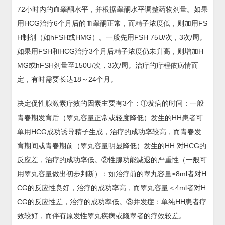
72小时内的血睾酮水平，并根据睾酮水平调整药物剂量。如果
用HCG治疗6个月后的血睾酮正常，而精子浓度低，则加用FS
H制剂（如hFSH或HMG）。一般先用FSH 75U/次，3次/周。
如果用FSH和HCG治疗3个月后精子浓度仍未升高，则增加H
MG或hFSH剂量至150U/次，3次/周。治疗的疗程依病情而
定，有时需要长达18～24个月。
决定促性腺激素疗效的因素主要有3个：①发病的时间：一般
青春期发育后（睾丸容量正常或轻度降低）发生的HH患者可
单用HCG成功诱导精子生成，治疗的成功率较高，而青春发
育期间或青春期前（睾丸容量明显降低）发生的HH 对HCG的
反应差，治疗的成功率低。②性腺功能减退的严重性（一般可
用睾丸容量做出初步判断）：如治疗前的睾丸容量≥8ml者对H
CG的反应性良好，治疗的成功率高，而睾丸容量＜4ml者对H
CG的反应性差，治疗的成功率低。③并发症：单纯HH患者疗
效较好，而伴有原发性睾丸疾病或隐睾者的疗效较差。