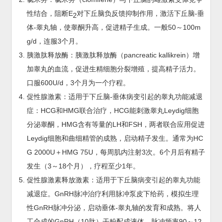
性结合，阻断E
对下丘脑负反馈抑制作用，激活下丘脑-垂
2
体-睾丸轴，使睾酮升高，促进精子生成。一般50～100m
g/d，连服3个月。
胰激肽释放酶：胰激肽释放酶（pancreatic kallikrein）增
加睾丸的血流，促进生精细胞分裂增殖，提高精子活力。
口服600U/d，3个月为一个疗程。
促性腺激素：适用于下丘脑-垂体病变引起的睾丸功能减退
症：HCG和HMG联合治疗，HCG能刺激睾丸Leydig细胞
分泌睾酮，HMG含有等量的LH和FSH，两者联合应用促进
Leydig细胞和曲细精管的成熟，启动精子发生。通常为HC
G 2000U＋HMG 75U，每周肌内注射3次。6个月后有精子
发生（3～18个月），疗程至少1年。
促性腺激素释放激素：适用于下丘脑病变引起的睾丸功能
减退症。GnRH脉冲治疗利用脉冲泵皮下给药，模拟生理
性GnRH脉冲分泌，启动垂体-睾丸轴的发育和成熟。将人
工合成的GnRH（10肽）干粉配成液体，脉冲频率90～12