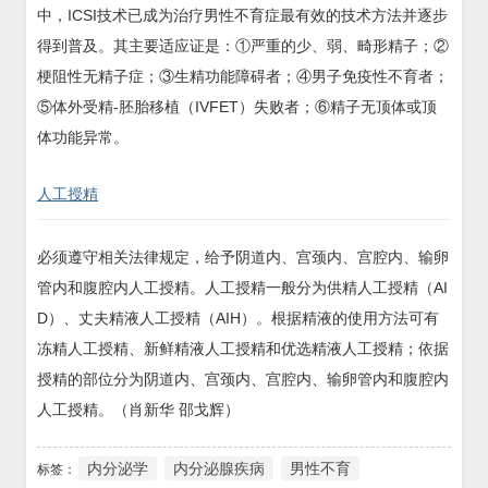
中，ICSI技术已成为治疗男性不育症最有效的技术方法并逐步
得到普及。其主要适应证是：①严重的少、弱、畸形精子；②
梗阻性无精子症；③生精功能障碍者；④男子免疫性不育者；
⑤体外受精-胚胎移植（IVFET）失败者；⑥精子无顶体或顶
体功能异常。
人工授精
必须遵守相关法律规定，给予阴道内、宫颈内、宫腔内、输卵
管内和腹腔内人工授精。人工授精一般分为供精人工授精（AI
D）、丈夫精液人工授精（AIH）。根据精液的使用方法可有
冻精人工授精、新鲜精液人工授精和优选精液人工授精；依据
授精的部位分为阴道内、宫颈内、宫腔内、输卵管内和腹腔内
人工授精。（肖新华 邵戈辉）
内分泌学
内分泌腺疾病
男性不育
标签：