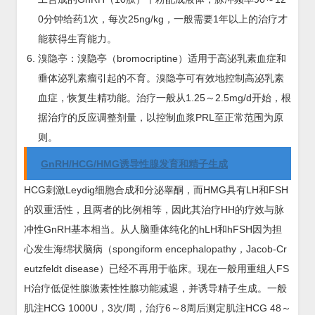
0分钟给药1次，每次25ng/kg，一般需要1年以上的治疗才
能获得生育能力。
溴隐亭：溴隐亭（bromocriptine）适用于高泌乳素血症和
垂体泌乳素瘤引起的不育。溴隐亭可有效地控制高泌乳素
血症，恢复生精功能。治疗一般从1.25～2.5mg/d开始，根
据治疗的反应调整剂量，以控制血浆PRL至正常范围为原
则。
GnRH/HCG/HMG诱导性腺发育和精子生成
HCG刺激Leydig细胞合成和分泌睾酮，而HMG具有LH和FSH
的双重活性，且两者的比例相等，因此其治疗HH的疗效与脉
冲性GnRH基本相当。从人脑垂体纯化的hLH和hFSH因为担
心发生海绵状脑病（spongiform encephalopathy，Jacob-Cr
eutzfeldt disease）已经不再用于临床。现在一般用重组人FS
H治疗低促性腺激素性性腺功能减退，并诱导精子生成。一般
肌注HCG 1000U，3次/周，治疗6～8周后测定肌注HCG 48～