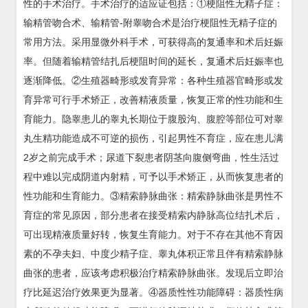
性的手术治疗。手术治疗的适应证包括：①梗阻性无精子症：
输精管吻合术、输精管-附睾吻合术是治疗梗阻性无精子症的
常用方法。采用显微外科手术，可获得高的复通率和术后妊娠
率。但随着输精管结扎后梗阻时间的延长，复通术后妊娠率也
逐渐降低。②生殖器畸形或发育异常：各种生殖器官畸形或发
育异常可行手术矫正，改善精液质量，恢复正常的性功能和生
育能力。隐睾患儿的睾丸长期位于腹股沟、腹腔等部位可对睾
丸生精功能造成不可逆的损伤，引起男性不育症，应在患儿满
2岁之前完成手术；尿道下裂患者阴茎向腹侧弯曲，性生活过
程中难以完成阴道内射精，可予以手术矫正，从而恢复患者的
性功能和生育能力。③精索静脉曲张：精索静脉曲张是男性不
育症的常见原因，部分患者在接受精索内静脉高位结扎术后，
可出现精液质量好转，恢复生育能力。对于不存在其他不育因
素的不孕夫妇、中度少精子症、睾丸体积正常且伴有精索静脉
曲张的患者，应该考虑积极治疗精索静脉曲张。发现后立即治
疗比延迟治疗效果更为显著。④器质性性功能障碍：器质性病