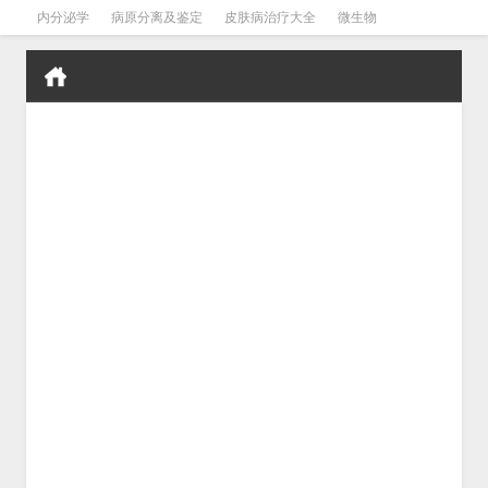
内分泌学
病原分离及鉴定
皮肤病治疗大全
微生物
皮肤病学
男科学
血液病学
心血管
口腔医学
禁戒毒品