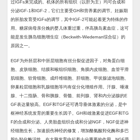
过IGFs来完成的。机体的所有组织（以肝为主）均可合成和
分泌IGF-1和IGF-2，它们主要受GH和营养素的调节。妊娠期
的胚胎发育受IGFs的调节，其中IGF-2可能起着更为特殊的作
用。糖尿病母亲分娩的婴儿体重过重，伴高胰岛素血症，这可
能是发生胰岛细胞增生症（Beckwith-Wiedeman综合征）的
原因之一。
EGF为外胚层和中胚层细胞有丝分裂促进因子，对角蛋白细
胞、皮肤细胞、结膜和喉组织细胞、角膜内皮细胞、血管平滑
肌细胞、软骨细胞、成纤维细胞、肝细胞、甲状腺滤泡细胞、
卵巢粒层细胞和乳腺细胞等均有促分化增殖作用。汗腺、唾液
腺、十二指肠、骨和胰腺、骨髓、前列腺、肾和内分泌腺的E
GF表达量较高。EGF和TGF还可诱导垂体激素的分泌，是中
枢神经系统发育的重要生长因子。GH和雄激素促进EGF和TG
F的合成和分泌。人类胎盘组织合成和分泌NGF，NGF促进神
经细胞生长，加速损伤神经的修复，增加酪氨酸羟化酶和多巴
胺β-羟化酶活性，在大脑发育中起着十分重要的作用。NGF受