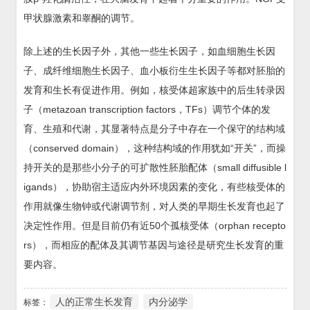
甲状腺激素和睾酮的调节。
除上述的生长因子外，其他一些生长因子，如血细胞生长因
子、成纤维细胞生长因子、血小板衍生生长因子等都对胚胎的
发育和生长有促进作用。例如，核受体超家族中的后生转录因
子（metazoan transcription factors，TFs）调节个体的发
育、生殖和代谢，其显著特点是分子中存在一个保守的结构域
（conserved domain），这种结构域的作用犹如“开关”，而操
持开关的是那些小分子的可扩散性胚胎配体（small diffusible l
igands），协助宿主适应内外环境因素的变化，有些核受体的
作用就像生物钟或代谢调节剂，对人类的早期生长发育也起了
决定性作用。但是目前仍有近50个孤核受体（orphan recepto
rs），而相应的配体及其调节基因与途径是研究生长发育的重
要内容。
人的正常生长发育
内分泌学
标签：