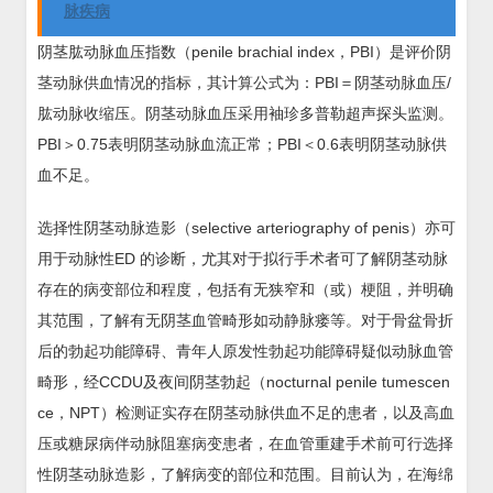
脉疾病
阴茎肱动脉血压指数（penile brachial index，PBI）是评价阴
茎动脉供血情况的指标，其计算公式为：PBI＝阴茎动脉血压/
肱动脉收缩压。阴茎动脉血压采用袖珍多普勒超声探头监测。
PBI＞0.75表明阴茎动脉血流正常；PBI＜0.6表明阴茎动脉供
血不足。
选择性阴茎动脉造影（selective arteriography of penis）亦可
用于动脉性ED 的诊断，尤其对于拟行手术者可了解阴茎动脉
存在的病变部位和程度，包括有无狭窄和（或）梗阻，并明确
其范围，了解有无阴茎血管畸形如动静脉瘘等。对于骨盆骨折
后的勃起功能障碍、青年人原发性勃起功能障碍疑似动脉血管
畸形，经CCDU及夜间阴茎勃起（nocturnal penile tumescen
ce，NPT）检测证实存在阴茎动脉供血不足的患者，以及高血
压或糖尿病伴动脉阻塞病变患者，在血管重建手术前可行选择
性阴茎动脉造影，了解病变的部位和范围。目前认为，在海绵