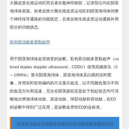
大脑皮质生殖运动区而后者在骶神经根部，记录部位均在阴茎
海绵体表面。前者反映大脑生殖皮质运动区到阴茎海绵体间整
个神经传导通路的功能状态，后者反映生殖皮质运动通路外周
部分的功能状态。
彩色双功能多普勒超声
用于阴茎海绵体血管病变的诊断。彩色双功能多普勒超声（co
lored duplex doppler ultrasound，CDDU）使用高频探头（5
～10MHz）显示阴茎海绵体、尿道海绵体及白膜的实时图
像，并用实时彩色编码的方法显示血流，以不同颜色显示不同
的血流方向和流速，无论在阴茎疲软还是处于勃起状态均可清
晰地分辨海绵体动脉、尿道动脉、球部动脉和背动脉，在ED
的诊断中得到广泛应用，是诊断血管性ED的金标准。
阴茎肱动脉血压指数和选择性阴茎动脉造影诊断阴茎动