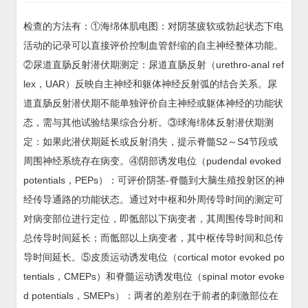
检查的方法有：①海绵体肌电图：对阴茎疲软或勃起状态下电
活动的记录可以直接评价控制血管舒缩的自主神经整体功能。
②尿道直肠反射潜伏期测定：尿道直肠反射（urethro-anal ref
lex，UAR）反映自主神经和躯体神经反射弧的结合关系。尿
道直肠反射潜伏期不能单独评价自主神经或躯体神经的功能状
态，需与其他试验结果综合分析。③球海绵体反射潜伏期测
定：如果此潜伏期延长或反射消失，提示脊髓S2～S4节段或
周围神经系统存在病变。④阴部诱发电位（pudendal evoked
potentials，PEPs）：可评价阴茎-脊髓到大脑生殖投射区的神
经传导通路的功能状态。通过对中枢和外周传导时间的测定可
对病变部位进行定位，即骶部以下病变者，其周围传导时间和
总传导时间延长；而骶部以上病变者，其中枢传导时间和总传
导时间延长。⑤皮质运动诱发电位（cortical motor evoked po
tentials，CMEPs）和脊髓运动诱发电位（spinal motor evoke
d potentials，SMEPs）：两者的差别在于前者的刺激部位在