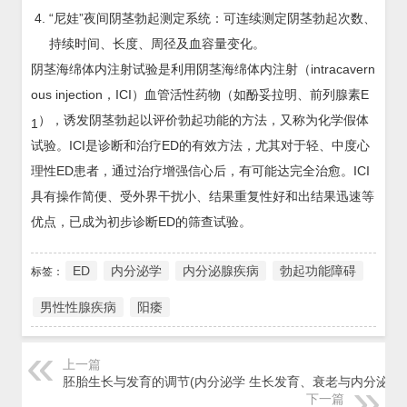
“尼娃”夜间阴茎勃起测定系统：可连续测定阴茎勃起次数、
持续时间、长度、周径及血容量变化。
阴茎海绵体内注射试验是利用阴茎海绵体内注射（intracavern
ous injection，ICI）血管活性药物（如酚妥拉明、前列腺素E
），诱发阴茎勃起以评价勃起功能的方法，又称为化学假体
1
试验。ICI是诊断和治疗ED的有效方法，尤其对于轻、中度心
理性ED患者，通过治疗增强信心后，有可能达完全治愈。ICI
具有操作简便、受外界干扰小、结果重复性好和出结果迅速等
优点，已成为初步诊断ED的筛查试验。
ED
内分泌学
内分泌腺疾病
勃起功能障碍
标签：
男性性腺疾病
阳痿
上一篇
胚胎生长与发育的调节(内分泌学 生长发育、衰老与内分泌)
下一篇