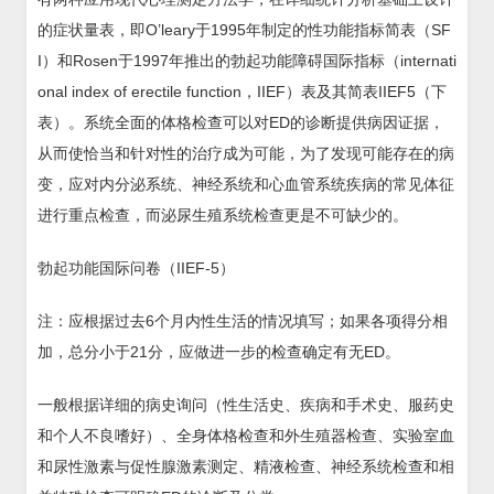
的症状量表，即O’leary于1995年制定的性功能指标简表（SF
I）和Rosen于1997年推出的勃起功能障碍国际指标（internati
onal index of erectile function，IIEF）表及其简表IIEF5（下
表）。系统全面的体格检查可以对ED的诊断提供病因证据，
从而使恰当和针对性的治疗成为可能，为了发现可能存在的病
变，应对内分泌系统、神经系统和心血管系统疾病的常见体征
进行重点检查，而泌尿生殖系统检查更是不可缺少的。
勃起功能国际问卷（IIEF-5）
注：应根据过去6个月内性生活的情况填写；如果各项得分相
加，总分小于21分，应做进一步的检查确定有无ED。
一般根据详细的病史询问（性生活史、疾病和手术史、服药史
和个人不良嗜好）、全身体格检查和外生殖器检查、实验室血
和尿性激素与促性腺激素测定、精液检查、神经系统检查和相