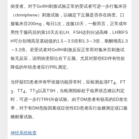
病变者。对于GnRH刺激试验正常的受试者可进一步行氯米芬
（clomiphene）刺激试验，以确定下丘脑是否存在病变。口
服氯米芬200mg，每日1次，连服10天，一般而言，正常成年
男性于服药后的第10天左右LH、FSH达到分泌高峰，LH和FS
H可分别增高至基础值的1.5～3.5倍和1.3～3倍，睾酮增高1.3
～3.2倍。若受试者对GnRH刺激反应正常而对氯米芬刺激试
验无反应，说明病变部位在下丘脑。尤其对那些ED伴有性欲
降低的年轻患者应行PRL测定。
当怀疑ED患者伴有甲状腺功能异常时，应检测血清FT
、FT
4
、TT
、TT
以及TSH，当检测指标处于临界状态难以判定
3
4
3
时，可进一步行TRH兴奋试验。由于DM患者有较高的ED发生
率，对于有DM危险因素或症状性ED患者应行血糖测定或口服
糖耐量试验。
神经系统检查