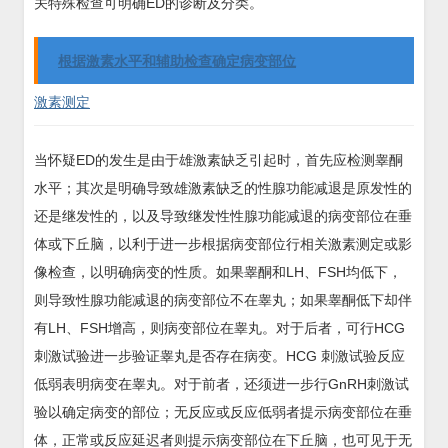
关特殊检查可明确ED的诊断及分类。
根据激素水平和辅助检查确定病变部位
激素测定
当怀疑ED的发生是由于雄激素缺乏引起时，首先应检测睾酮
水平；其次是明确导致雄激素缺乏的性腺功能减退是原发性的
还是继发性的，以及导致继发性性腺功能减退的病变部位在垂
体或下丘脑，以利于进一步根据病变部位行相关激素测定或影
像检查，以明确病变的性质。如果睾酮和LH、FSH均低下，
则导致性腺功能减退的病变部位不在睾丸；如果睾酮低下却伴
有LH、FSH增高，则病变部位在睾丸。对于后者，可行HCG
刺激试验进一步验证睾丸是否存在病变。HCG 刺激试验反应
低弱表明病变在睾丸。对于前者，还须进一步行GnRH刺激试
验以确定病变的部位；无反应或反应低弱者提示病变部位在垂
体，正常或反应延迟者则提示病变部位在下丘脑，也可见于无