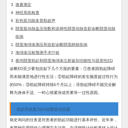
激素测定
神经系统检查
彩色双功能多普勒超声
阴茎肱动脉血压指数和选择性阴茎动脉造影诊断阴茎动脉
疾病
阴茎海绵体测压和造影诊断阴茎静脉疾病
海绵体活检预测手术疗效
夜间阴茎勃起和阴茎海绵体注射鉴别功能性与器质性ED
诊断ED至少要包括如下几个方面的要素：①患者因勃起障碍
而未能满意地进行性生活；②勃起障碍的发生频度超过性行为
的50%；③勃起障碍持续6个月以上；④勃起障碍不能完全解
释为身体不适、一时心情紧张或劳累等一过性原因。
病史和体查为ED诊断提供依据
病史询问的任务是对患者的勃起功能进行基本评价。近年来，
有两种应用现代心理测定方法学，在详细统计分析基础上设计