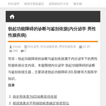
内分泌学
病原分离及鉴定
皮肤病治疗大全
微生物
皮肤病学
男科学
血液病学
心血管
口腔医学
禁戒毒品
勃起功能障碍的诊断与鉴别依据(内分泌学 男性
性腺疾病)
nxxxjb
内分泌学
,
内分泌腺疾病
,
男性性腺疾病
12-25
286
0
导语：勃起功能障碍的诊断与鉴别依据属于内分泌学下的男性
性腺疾病分支内容。本篇围绕内分泌学 勃起功能障碍的诊断
与鉴别依据主题，主要讲述勃起功能障碍,ED,阳痿等方面医学
知识。
目录
病史和体查为ED诊断提供依据
根据激素水平和辅助检查确定病变部位