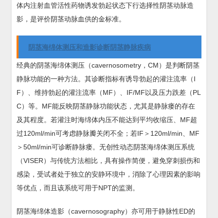
体内注射血管活性药物诱发勃起状态下行选择性阴茎动脉造
影，是评价阴茎动脉血供的金标准。
阴茎海绵体测压和造影诊断阴茎静脉疾病
经典的阴茎海绵体测压（cavernosometry，CM）是判断阴茎
静脉功能的一种方法。其诊断指标有诱导勃起的灌注流率（I
F）、维持勃起的灌注流率（MF）、IF/MF以及压力跌差（PL
C）等。MF能反映阴茎静脉功能状态，尤其是静脉瘘的存在
及其程度。若灌注时海绵体内压不能达到平均收缩压、MF超
过120ml/min可考虑静脉瓣关闭不全；若IF＞120ml/min、MF
＞50ml/min可诊断静脉瘘。无创性动态阴茎海绵体测压系统
（VISER）与传统方法相比，具有操作简便，避免穿刺损伤和
感染，受试者处于独立的安静环境中，消除了心理因素的影响
等优点，而且该系统可用于NPT的监测。
阴茎海绵体造影（cavernosography）亦可用于静脉性ED的