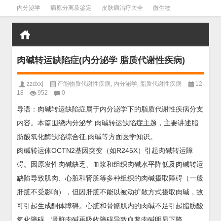
内分泌学
病原分离及鉴定
皮肤病治疗大全
微生物
皮肤病学
男科学
血液病学
心血管
口腔医学
禁戒毒品
肉碱转运缺陷症(内分泌学 脂质代谢性疾病)
zzdxxj
产能物质代谢性疾病
,
内分泌学
,
脂质代谢性疾病
12-
18
952
0
导语：肉碱转运缺陷症属于内分泌学下的脂质代谢性疾病分支
内容。本篇围绕内分泌学 肉碱转运缺陷症主题，主要讲述脂
肪酸氧化酶缺陷综合征,肉碱等方面医学知识。
肉碱转运体OCTN2基因突变（如R245X）引起肉碱转运障
碍。因原发性肉碱缺乏、血浆和组织肉碱水平降低及肉碱转运
缺陷导致肌肉、心脏和肾脏等多种组织的肉碱摄取障碍（一般
肝脏不受影响），但因肝脏不能以被动扩散方式摄取肉碱，故
可引起生成酮体障碍。心脏和骨骼肌内的肉碱不足引起脂肪酸
氧化障碍。肾脏肉碱再吸收障碍导致血浆肉碱明显下降。