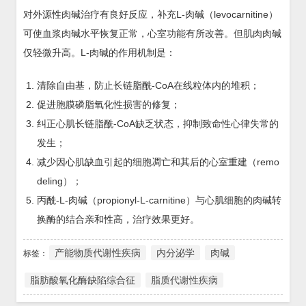
对外源性肉碱治疗有良好反应，补充L-肉碱（levocarnitine）
可使血浆肉碱水平恢复正常，心室功能有所改善。但肌肉肉碱
仅轻微升高。L-肉碱的作用机制是：
清除自由基，防止长链脂酰-CoA在线粒体内的堆积；
促进胞膜磷脂氧化性损害的修复；
纠正心肌长链脂酰-CoA缺乏状态，抑制致命性心律失常的
发生；
减少因心肌缺血引起的细胞凋亡和其后的心室重建（remo
deling）；
丙酰-L-肉碱（propionyl-L-carnitine）与心肌细胞的肉碱转
换酶的结合亲和性高，治疗效果更好。
产能物质代谢性疾病
内分泌学
肉碱
标签：
脂肪酸氧化酶缺陷综合征
脂质代谢性疾病