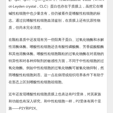
4
1
2
ot-Leyden crystal，CLC）蛋白也存在于质膜上，虽然它在嗜
碱性粒细胞中也少量含有，但仍被看作是嗜酸性粒细胞的标
志。通过抗嗜酸性粒细胞血清鉴别，在质膜上还有抗原性物
质，但尚未完全清楚。
在颗粒基质中还发现有另一些阳离子蛋白、过氧化物酶和水解
性溶酶体酶。嗜酸性粒细胞还含有酸性磷酸酶、芳香硫酸酯酶
和其他溶酶体酶。嗜酸性粒细胞颗粒的过氧化物酶在对底物的
特异性和对各种抑制剂的敏感性方面，不同于中性粒细胞的过
氧化物酶。例如中性粒细胞的过氧化物酶可被氰化物抑制，然
而嗜酸性粒细胞则否。这一点在病理或组织培养条件下有助于
在形态上区别嗜酸性粒细胞祖细胞。
近年还发现嗜酸性粒细胞质膜上也表达有P2受体，对其家族
和功能也有深入研究。和中性粒细胞一样，P2受体有两个亚
族——P2Y和P2X。