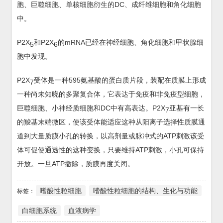
胞、巨噬细胞、单核细胞衍生的DC、成纤维细胞和角化细胞
中。
P2X
和P2X
的mRNA已经在神经细胞、角化细胞和甲状腺细
5
6
胞中发现。
P2X
受体是一种595氨基酸的蛋白质片段，装配在质膜上形成
7
一种尚未知晓的多聚复合体，它表达于免疫和非免疫型细胞，
巨噬细胞、小神经质细胞和DC中有高表达。P2X
亚基有一长
7
的羧基末端微区，使该受体能适应这种从阳离子选择性质膜通
道到大量质膜小孔的转换，以高剂量或脉冲式的ATP刺激该受
体可促使通透性的这种变换，只要维持ATP刺激，小孔可保持
开放。一旦ATP撤除，质膜再度关闭。
嗜酸性粒细胞
嗜酸性粒细胞的结构、生化与功能
标签：
白细胞系统
血液病学