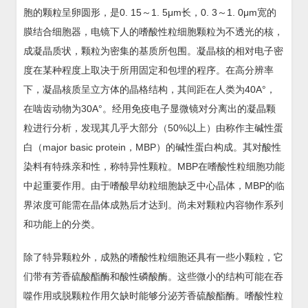
胞的颗粒呈卵圆形，是0. 15～1. 5μm长，0. 3～1. 0μm宽的
膜结合细胞器，电镜下人的嗜酸性粒细胞颗粒为不透光的核，
成凝晶质状，颗粒为密集的基质所包围。凝晶核的相对电子密
度在某种程度上取决于所用固定和包埋的程序。在高分辨率
下，凝晶核质呈立方体的晶格结构，其间距在人类为40A°，
在啮齿动物为30A°。经用免疫电子显微镜对分离出的凝晶颗
粒进行分析，发现其几乎大部分（50%以上）由称作主碱性蛋
白（major basic protein，MBP）的碱性蛋白构成。其对酸性
染料有特殊亲和性，称特异性颗粒。MBP在嗜酸性粒细胞功能
中起重要作用。由于嗜酸早幼粒细胞缺乏中心晶体，MBP的临
界浓度可能需在晶体成熟后才达到。尚未对颗粒内容物作系列
和功能上的分类。
除了特异颗粒外，成熟的嗜酸性粒细胞还具有一些小颗粒，它
们带有芳香硫酸酯酶和酸性磷酸酶。这些微小的结构可能在吞
噬作用或脱颗粒作用欠缺时能够分泌芳香硫酸酯酶。嗜酸性粒