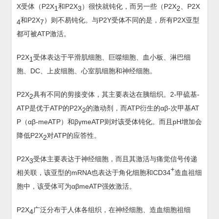
X受体（P2X
和P2X
）很快就钝化，而另一些（P2X
、P2X
1
3
2
和P2X
）则不易钝化。与P2Y受体不同的是，所有P2X亚型
4
7
都可被ATP激活。
P2X
受体表达于平滑肌细胞、巨噬细胞、血小板、淋巴细
1
胞、DC、上皮细胞、心室肌细胞和神经细胞。
P2X
具有不同的剪接变体，其主要表达在胰组织。2-甲硫基-
2
ATP是优于ATP的P2X
的激动剂，而ATP衍生的αβ-次甲基AT
2
P（αβ-meATP）和βγmeATP则对该受体钝化。而且pH增加会
降低P2X
对ATP的应答性。
2
P2X
受体主要表达于神经细胞，而且其激活与痛觉信号传递
3
+
相关联，该亚型的mRNA也表达于角化细胞和CD34
造血祖细
胞中，该受体可为αβmeATP强效激活。
P2X
广泛分布于人体各组织，在神经细胞、造血细胞祖细
4