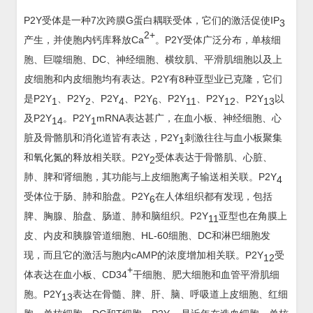
P2Y受体是一种7次跨膜G蛋白耦联受体，它们的激活促使IP
3
2+
产生，并使胞内钙库释放Ca
。P2Y受体广泛分布，单核细
胞、巨噬细胞、DC、神经细胞、横纹肌、平滑肌细胞以及上
皮细胞和内皮细胞均有表达。P2Y有8种亚型业已克隆，它们
是P2Y
、P2Y
、P2Y
、P2Y
、P2Y
、P2Y
、P2Y
以
1
2
4
6
11
12
13
及P2Y
。P2Y
mRNA表达甚广，在血小板、神经细胞、心
14
1
脏及骨骼肌和消化道皆有表达，P2Y
刺激往往与血小板聚集
1
和氧化氮的释放相关联。P2Y
受体表达于骨骼肌、心脏、
2
肺、脾和肾细胞，其功能与上皮细胞离子输送相关联。P2Y
4
受体位于肠、肺和胎盘。P2Y
在人体组织都有发现，包括
6
脾、胸腺、胎盘、肠道、肺和脑组织。P2Y
亚型也在角膜上
11
皮、内皮和胰腺管道细胞、HL-60细胞、DC和淋巴细胞发
现，而且它的激活与胞内cAMP的浓度增加相关联。P2Y
受
12
+
体表达在血小板、CD34
干细胞、肥大细胞和血管平滑肌细
胞。P2Y
表达在骨髓、脾、肝、脑、呼吸道上皮细胞、红细
13