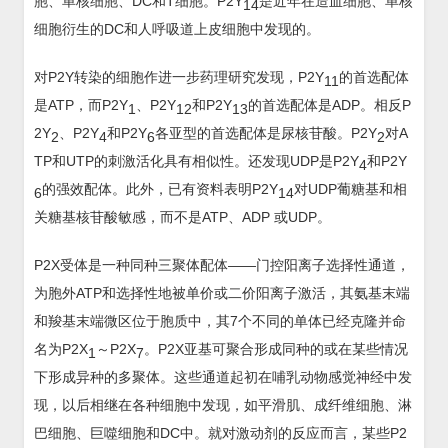
胞、单核细胞、DC和T细胞。P2Y
是近年在造血细胞、单核
14
细胞衍生的DC和人呼吸道上皮细胞中发现的。
对P2Y转染的细胞作进一步药理研究发现，P2Y
的首选配体
11
是ATP，而P2Y
、P2Y
和P2Y
的首选配体是ADP。相反P
1
12
13
2Y
、P2Y
和P2Y
各亚型的首选配体是尿核苷酸。P2Y
对A
2
4
6
2
TP和UTP的刺激活化具有相似性。还发现UDP是P2Y
和P2Y
4
的强效配体。此外，已有资料表明P2Y
对UDP葡糖基和相
6
14
关糖基核苷酸敏感，而不是ATP、ADP 或UDP。
P2X受体是一种同种三聚体配体——门控阳离子选择性通道，
为胞外ATP和选择性地被单价或二价阳离子激活，其氨基末端
和羧基末端微区位于胞质中，其7个不同的单体已经克隆并命
名为P2X
～P2X
。P2X亚基可聚合形成同种的或在某些情况
1
7
下形成异种的多聚体。这些通道起初在哺乳动物感觉神经中发
现，以后相继在各种细胞中发现，如平滑肌、成纤维细胞、淋
巴细胞、巨噬细胞和DC中。就对激动剂的反应而言，某些P2