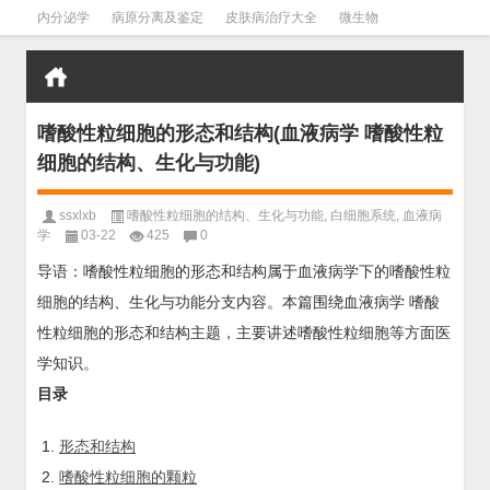
内分泌学
病原分离及鉴定
皮肤病治疗大全
微生物
皮肤病学
男科学
血液病学
心血管
口腔医学
禁戒毒品
嗜酸性粒细胞的形态和结构(血液病学 嗜酸性粒
细胞的结构、生化与功能)
ssxlxb
嗜酸性粒细胞的结构、生化与功能
,
白细胞系统
,
血液病
学
03-22
425
0
导语：嗜酸性粒细胞的形态和结构属于血液病学下的嗜酸性粒
细胞的结构、生化与功能分支内容。本篇围绕血液病学 嗜酸
性粒细胞的形态和结构主题，主要讲述嗜酸性粒细胞等方面医
学知识。
目录
形态和结构
嗜酸性粒细胞的颗粒