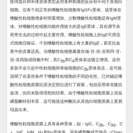
疫球蛋白和补体受体类型及对各种刺激的反应却不同于其他白
细胞。仅有个别正常的嗜酸性粒细胞有IgGFc受体。该受体在
嗜酸性粒细胞增多时明显增加。少数嗜酸性粒细胞还有IgM受
体。对嗜酸性粒细胞功能作用较大的是IgE受体，其在调节杀
死寄生虫的过程中起主要作用。嗜酸性粒细胞上的IgE可用流
式细胞仪验证。个别嗜酸性粒细胞上有大量的IgE，甚至比血
浆中的含量还高。当嗜酸性粒细胞暴露在缬-甘-丝-谷和丙-甘-
丝-谷四肽或组氨中时，其C
和C
受体表达随之增强。这些
3b
4
多肽不会引起中性粒细胞和单核细胞的C
受体表达，这可能
3b
说明了在某些条件下嗜酸性粒细胞的不同趋化性。已对确定嗜
酸性粒细胞质膜抗原决定部位进行了探索，包括应用单克隆抗
血清，但尚未取得理想的结果。由于嗜酸性粒细胞质膜上溶血
磷脂酶特别丰富，这可能使这种酶比从其他白细胞质膜上更易
结晶出来。
嗜酸性粒细胞质膜上具有各种受体，如：IgG、C
、C
、C
3b
3d
、IgE、IgM、H
和H
受体等。溶血磷脂酶或气喘晶（Charc