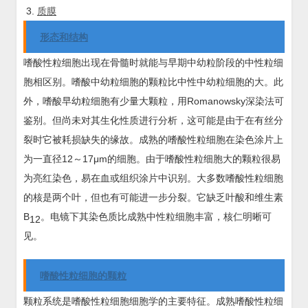
质膜
形态和结构
嗜酸性粒细胞出现在骨髓时就能与早期中幼粒阶段的中性粒细
胞相区别。嗜酸中幼粒细胞的颗粒比中性中幼粒细胞的大。此
外，嗜酸早幼粒细胞有少量大颗粒，用Romanowsky深染法可
鉴别。但尚未对其生化性质进行分析，这可能是由于在有丝分
裂时它被耗损缺失的缘故。成熟的嗜酸性粒细胞在染色涂片上
为一直径12～17μm的细胞。由于嗜酸性粒细胞大的颗粒很易
为亮红染色，易在血或组织涂片中识别。大多数嗜酸性粒细胞
的核是两个叶，但也有可能进一步分裂。它缺乏叶酸和维生素
B
。电镜下其染色质比成熟中性粒细胞丰富，核仁明晰可
12
见。
嗜酸性粒细胞的颗粒
颗粒系统是嗜酸性粒细胞细胞学的主要特征。成熟嗜酸性粒细