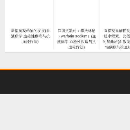
新型抗凝药物的发展(血
口服抗凝药：华法林钠
直接凝血酶抑
液病学 血栓性疾病与抗
（warfarin sodium）(血
组水蛭素、比
血栓疗法)
液病学 血栓性疾病与抗
阿加曲班(血液病
血栓疗法)
性疾病与抗血栓