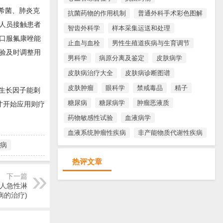
希菌、肺炎克
抗菌药物的作用机制
普通外科手术彩色图解
人员接触患者
智齿外科学
样本采集运送和处理
口服氟康唑能
止血与血栓
男性生殖道疾病与生育调节
验及时调整用
男科学
病原分离及鉴定
皮肤病学
皮肤病治疗大全
皮肤病诊断图谱
皮肤肿瘤
眼科学
禁戒毒品
精子
血生长因子能刺
糖尿病
糖尿病学
肿瘤恶液质
才开始应用则疗
药物敏感性试验
血液病学
血液系统肿瘤性疾病
非产能物质代谢性疾病
病
热评文章
下一篇
成人急性淋
病的治疗)