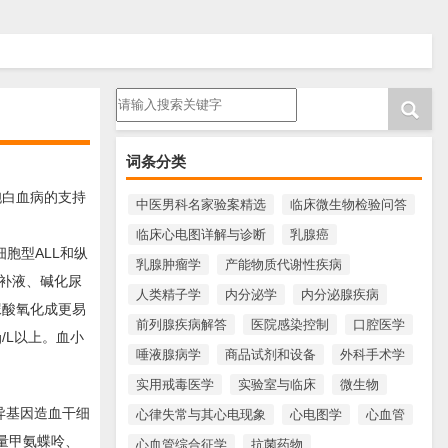
请输入搜索内容
词条分类
胞白血病的支持
中医男科名家验案精选
临床微生物检验问答
临床心电图详解与诊断
乳腺癌
胞型ALL和纵
乳腺肿瘤学
产能物质代谢性疾病
补液、碱化尿
人类精子学
内分泌学
内分泌腺疾病
尿酸氧化成更易
前列腺疾病解答
医院感染控制
口腔医学
/L以上。血小
唾液腺病学
商品试剂和设备
外科手术学
实用戒毒医学
实验室与临床
微生物
异基因造血干细
心律失常与其心电现象
心电图学
心血管
量甲氨蝶呤、
心血管综合征学
抗菌药物