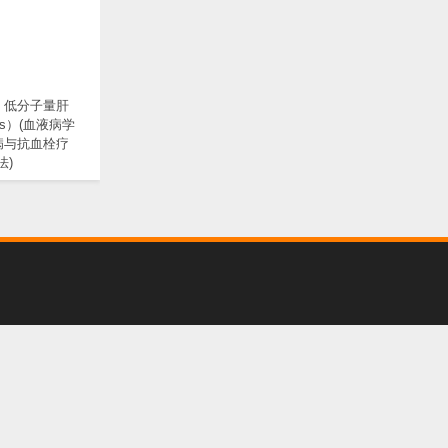
：低分子量肝
s）(血液病学
病与抗血栓疗
法)