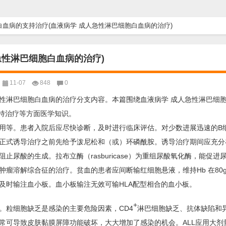
血病的支持治疗(血液病学 成人急性淋巴细胞白血病的治疗)
急性淋巴细胞白血病的治疗)
11-07
848
0
性淋巴细胞白血病的治疗分支内容。本篇围绕血液病学 成人急性淋巴细
支持治疗等方面医学知识。
用等。患者入院后应尽快诊断，及时进行临床评估。对少数进展迅速的B细
正式诱导治疗之前先给予泼尼松和（或）环磷酰胺。诱导治疗期间应充分
尿酸的生成。拉布立酶（rasburicase）为重组尿酸氧化酶，能促进
瘤溶解综合征的治疗。贫血的患者应间断输红细胞悬液，维持Hb 在80g
应及时输注血小板。血小板输注无效可输HLA配型相合的血小板。
+
。粒细胞缺乏是感染的主要危险因素，CD4
淋巴细胞缺乏、抗体缺陷和
常可导致皮肤黏膜屏障功能破坏，大大增加了感染的机会。ALL应用大剂