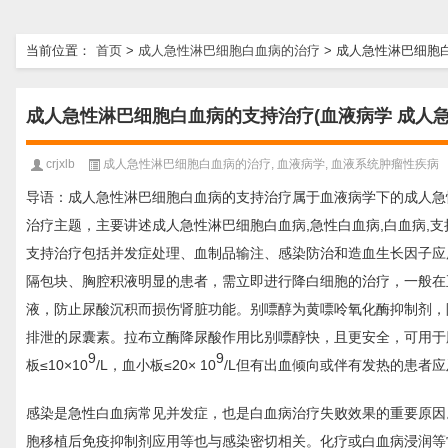
当前位置：
首页
>
成人急性淋巴细胞白血病的治疗
>
成人急性淋巴细胞白
成人急性淋巴细胞白血病的支持治疗(血液病学 成人
crjxlb
成人急性淋巴细胞白血病的治疗
,
血液病学
,
血液系统肿瘤性疾病
导语：成人急性淋巴细胞白血病的支持治疗属于血液病学下的成人急
治疗主题，主要讲述成人急性淋巴细胞白血病,急性白血病,白血病,
支持治疗包括并发症处理、血制品输注、感染防治和造血生长因子应
隔包块、胸腔积液明显的患者，需立即进行降白细胞的治疗，一般在
液，防止尿酸沉积而损伤肾脏功能。别嘌醇为黄嘌呤氧化酶抑制剂，阻止
排泄的尿囊素。拉布立酶降尿酸作用比别嘌醇快，且更安全，可用于肿
9
9
板≤10×10
/L，血小板≤20× 10
/L但有出血倾向或伴有发热的患者
感染是急性白血病常见并发症，也是白血病治疗失败效果的重要原因
胞移植后免疫抑制剂应用等也与感染密切相关。化疗或白血病浸润等