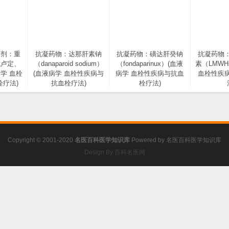
制剂：重
抗凝药物：达那肝素钠
抗凝药物：磺达肝癸钠
抗凝药物
伐卢定、
（danaparoid sodium）
（fondaparinux）(血液
素（LMWH
学 血栓
(血液病学 血栓性疾病与
病学 血栓性疾病与抗血
血栓性疾
疗法)
抗血栓疗法)
栓疗法)
Copyright © 2001-2020
名医百科医学知识库
Powered by
名医百科医学知识库
Design By 百科名医网