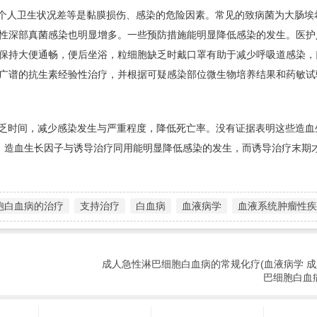
、个人卫生状况差等是黏膜损伤、感染的危险因素。常见的致病菌为大肠埃
性深部真菌感染也明显增多。一些预防措施能明显降低感染的发生。医护
保持大便通畅，便后坐浴，粒细胞缺乏时戴口罩有助于减少呼吸道感染，
广谱的抗生素经验性治疗，并根据可疑感染部位微生物培养结果和药敏试
细胞缺乏时间，减少感染发生与严重程度，降低死亡率。没有证据表明这些造
，造血生长因子与诱导治疗同用能明显降低感染的发生，而诱导治疗末期
胞白血病的治疗
支持治疗
白血病
血液病学
血液系统肿瘤性疾
成人急性淋巴细胞白血病的常规化疗(血液病学 
巴细胞白血