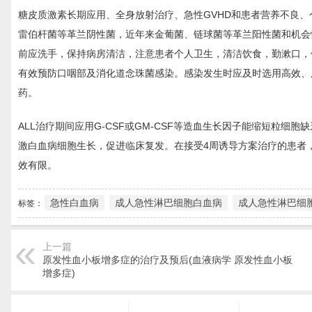
糖皮质激素长期应用、全身放射治疗、急性GVHD和患者营养不良
雷伯杆菌等革兰阴性菌，近年来金葡菌、链球菌等革兰阳性菌和机会
前应洗手，保持病房清洁，注意患者个人卫生，清洁饮食，勤漱口，
有效预防口咽部及消化道念珠菌感染。感染发生时应及时选用高效、
药。
ALL治疗期间应用G-CSF或GM-CSF等造血生长因子能缩短粒
激白血病细胞生长，促进临床复发。在接受4周诱导方案治疗的患者
效有限。
急性白血病
成人急性淋巴细胞白血病
成人急性淋巴细
标签：
上一篇
原发性血小板增多症的治疗及预后(血液病学 原发性血小板
增多症)