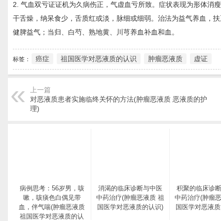
2. 气血双亏证证机为久病伤正，气虚血亏所致。症状表现为形体
干舌燥，纳呆食少，舌质红或淡，脉细或细弱。治法为益气养血，扶
健脾益气；当归、白芍、熟地黄、川芎养血补血和血。
癌症
祖国医学对恶液质的认识
肿瘤恶液质
虚证
标签：
上一篇
对恶液质患者实施临终关怀的方法(肿瘤恶液质 恶液质的护
理)
病例思考：56岁男，咳
消渴的临床诊断与中医
积聚的临床诊
嗽，咳痰色白偶见带
中药治疗(肿瘤恶液质 祖
中药治疗(肿瘤恶
血，伴气喘(肿瘤恶液质
国医学对恶液质的认识)
国医学对恶液质
祖国医学对恶液质的认