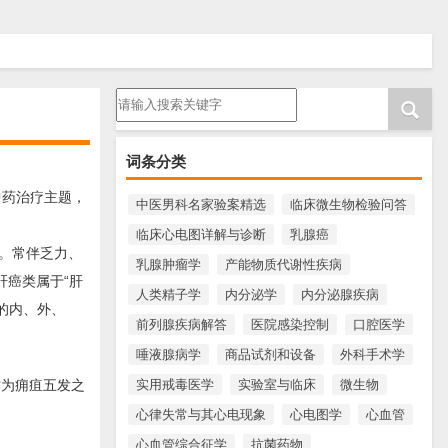
请输入搜索内容
词条分类
中药治疗主题，
中医男科名家验案精选
临床微生物检验问答
临床心电图详解与诊断
乳腺癌
。常伴乏力、
乳腺肿瘤学
产能物质代谢性疾病
肝癌类属于“肝
人类精子学
内分泌学
内分泌腺疾病
期的内、外、
前列腺疾病解答
医院感染控制
口腔医学
唾液腺病学
商品试剂和设备
外科手术学
实用戒毒医学
实验室与临床
微生物
作为痈疽五发之
心律失常与其心电现象
心电图学
心血管
心血管综合征学
抗菌药物