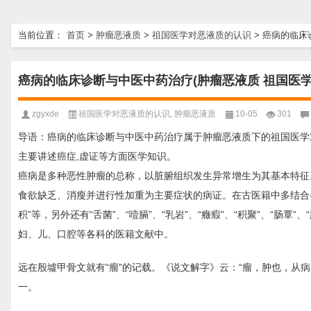
当前位置：
首页
>
肿瘤恶液质
>
祖国医学对恶液质的认识
>
癌病的临床
癌病的临床诊断与中医中药治疗(肿瘤恶液质 祖国医学
zgyxde
祖国医学对恶液质的认识
,
肿瘤恶液质
10-05
301
导语：癌病的临床诊断与中医中药治疗属于肿瘤恶液质下的祖国医学
主要讲述癌症,虚证等方面医学知识。
癌病是多种恶性肿瘤的总称，以脏腑组织发生异常增生为其基本特征
食欲缺乏、消瘦并进行性加重为主要症状的病证。在古医籍中多结合
积”等，另外还有“舌菌”、“噎膈”、“乳岩”、“癥瘕”、“积聚”、“肠
妇、儿、口腔等各科的医籍文献中。
远在殷墟甲骨文就有“瘤”的记载。《说文解字》云：“瘤，肿也，从病
一。