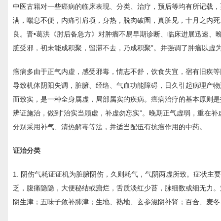
中医古籍对一些癌病的临床表现、分类、治疗，预后等均有所记载，
满，喘息不便，内痛引肩项，身热，脱肉破囷，真脏见，十月之内死
良。晋•葛洪《肘后备急方》对肿瘤不易早期诊断、临床进展迅速、晚
脏受邪，初未能成积聚，留滞不去，乃成积聚”。并强调了肿瘤以虚
癌病多由于正气内虚，感受邪毒，情志不舒，饮食失宜，宿有旧疾等
导致机体阴阳失调，脏腑、经络、气血功能障碍，日久引起病理产物
而致实，是一种全身属虚，局部属实的疾病。癌病治疗的基本原则是
辨证施治，做到“治实当顾虚，补虚勿忘实”。晚期正气虚弱，重在
分别采用补气、清热解毒等法，并适当配伍有抗癌作用的中药。
证治分类
1. 阴伤气耗证证机为脏腑阴伤，久则耗气，气阴两虚所致。症状
乏，腹痛隐隐，大便秘结或溏烂，舌质淡红少苔，脉细数或细无力。
阴生津；五味子敛补肺津；生地、熟地、玄参滋阴补肾；百合、麦冬