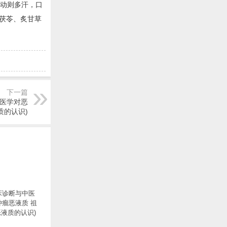
，动则多汗，口
茯苓、炙甘草
下一篇
国医学对恶
质的认识)
床诊断与中医
肿瘤恶液质 祖
液质的认识)