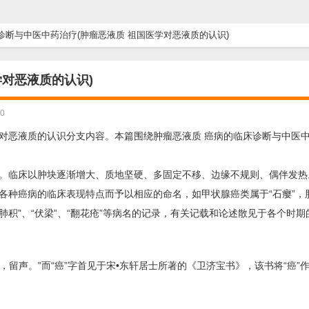
诊断与中医中药治疗(肿瘤恶液质 祖国医学对恶液质的认识)
对恶液质的认识)
0
对恶液质的认识分支内容。本篇围绕肿瘤恶液质 癌病的临床诊断与中医
。临床以肿块逐渐增大、质地坚硬、多固定不移、边缘不规则、偶伴发热
各种癌病的临床表现特点而予以相应的命名，如甲状腺癌类属于“石瘿”，
覃”、“肺积”、“伏梁”、“翻花疮”等病名的记录，有关记载和论述散见于各个时
，留声。”而“癌”字首见于宋•东轩居士所著的《卫济宝书》，该书将“癌”