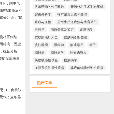
陷下，胸中气
抗菌药物的作用机制
普通外科手术彩色图解
明确指出预后不
智齿外科学
样本采集运送和处理
诸候》说：“诸
止血与血栓
男性生殖道疾病与生育调节
男科学
病原分离及鉴定
皮肤病学
物相互纠结，
皮肤病治疗大全
皮肤病诊断图谱
而得病，因虚
皮肤肿瘤
眼科学
禁戒毒品
精子
，综合分析，
糖尿病
糖尿病学
肿瘤恶液质
要病变脏腑而
药物敏感性试验
血液病学
血液系统肿瘤性疾病
非产能物质代谢性疾病
热评文章
，乏力，食欲缺
元气；麦冬养