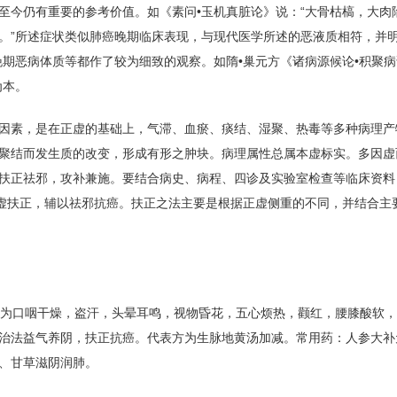
至今仍有重要的参考价值。如《素问•玉机真脏论》说：“大骨枯槁，大肉
。”所述症状类似肺癌晚期临床表现，与现代医学所述的恶液质相符，并
期恶病体质等都作了较为细致的观察。如隋•巢元方《诸病源候论•积聚病
为本。
因素，是在正虚的基础上，气滞、血瘀、痰结、湿聚、热毒等多种病理产
聚结而发生质的改变，形成有形之肿块。病理属性总属本虚标实。多因虚
扶正祛邪，攻补兼施。要结合病史、病程、四诊及实验室检查等临床资料
补虚扶正，辅以祛邪抗癌。扶正之法主要是根据正虚侧重的不同，并结合主
主要为口咽干燥，盗汗，头晕耳鸣，视物昏花，五心烦热，颧红，腰膝酸软
治法益气养阴，扶正抗癌。代表方为生脉地黄汤加减。常用药：人参大补
、甘草滋阴润肺。