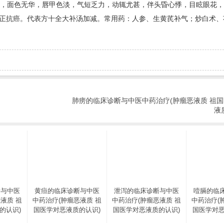
消瘦，面色无华，唇甲色淡，气短乏力，动辄尤甚，伴头昏心悸，目眩眼花
正抗癌。代表方十全大补汤加减。常用药：人参、生黄芪补气；炒白术、
肺痨的临床诊断与中医中药治疗(肿瘤恶液质 祖
液
断与中医
黄疸的临床诊断与中医
泄泻的临床诊断与中医
噎膈的临
液质 祖
中药治疗(肿瘤恶液质 祖
中药治疗(肿瘤恶液质 祖
中药治疗(
的认识)
国医学对恶液质的认识)
国医学对恶液质的认识)
国医学对恶