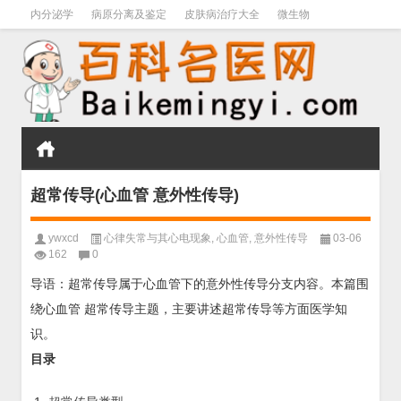
内分泌学
病原分离及鉴定
皮肤病治疗大全
微生物
皮肤病学
男科学
血液病学
心血管
口腔医学
禁戒毒品
超常传导(心血管 意外性传导)
ywxcd
心律失常与其心电现象
,
心血管
,
意外性传导
03-06
162
0
导语：超常传导属于心血管下的意外性传导分支内容。本篇围
绕心血管 超常传导主题，主要讲述超常传导等方面医学知
识。
目录