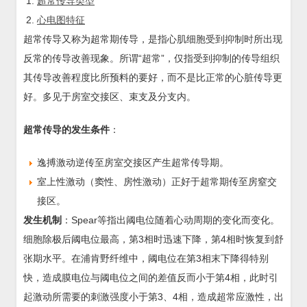
超常传导类型
心电图特征
超常传导又称为超常期传导，是指心肌细胞受到抑制时所出现
反常的传导改善现象。所谓“超常”，仅指受到抑制的传导组织
其传导改善程度比所预料的要好，而不是比正常的心脏传导更
好。多见于房室交接区、束支及分支内。
超常传导的发生条件
：
逸搏激动逆传至房室交接区产生超常传导期。
室上性激动（窦性、房性激动）正好于超常期传至房窒交
接区。
发生机制
：Spear等指出阈电位随着心动周期的变化而变化。
细胞除极后阈电位最高，第3相时迅速下降，第4相时恢复到舒
张期水平。在浦肯野纤维中，阈电位在第3相末下降得特别
快，造成膜电位与阈电位之间的差值反而小于第4相，此时引
起激动所需要的刺激强度小于第3、4相，造成超常应激性，出