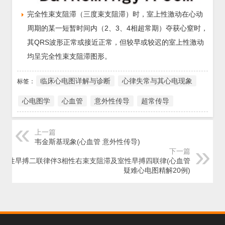
完全性束支阻滞（三度束支阻滞）时，室上性激动在心动
周期的某一短暂时间内（2、3、4相超常期）夺获心窒时，
其QRS波形正常或接近正常，但较早或较迟的室上性激动
均呈完全性束支阻滞图形。
临床心电图详解与诊断
心律失常与其心电现象
标签：
心电图学
心血管
意外性传导
超常传导
上一篇
韦金斯基现象(心血管 意外性传导)
下一篇
窦性早搏二联律伴3相性右束支阻滞及室性早搏四联律(心血管
疑难心电图精解20例)