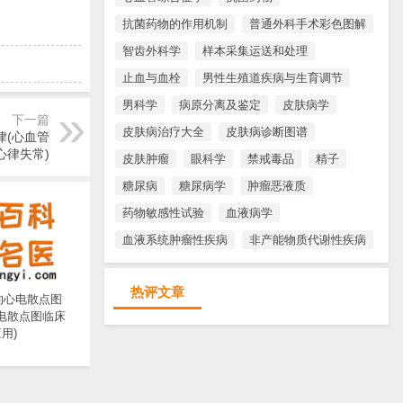
抗菌药物的作用机制
普通外科手术彩色图解
智齿外科学
样本采集运送和处理
止血与血栓
男性生殖道疾病与生育调节
男科学
病原分离及鉴定
皮肤病学
下一篇
皮肤病治疗大全
皮肤病诊断图谱
律(心血管
心律失常)
皮肤肿瘤
眼科学
禁戒毒品
精子
糖尿病
糖尿病学
肿瘤恶液质
药物敏感性试验
血液病学
血液系统肿瘤性疾病
非产能物质代谢性疾病
热评文章
的心电散点图
心电散点图临床
用)