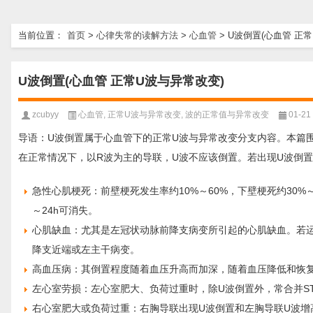
当前位置：
首页
>
心律失常的读解方法
>
心血管
>
U波倒置(心血管 正
U波倒置(心血管 正常U波与异常改变)
zcubyy
心血管
,
正常U波与异常改变
,
波的正常值与异常改变
01-21
导语：U波倒置属于心血管下的正常U波与异常改变分支内容。本篇围
在正常情况下，以R波为主的导联，U波不应该倒置。若出现U波倒
急性心肌梗死：前壁梗死发生率约10%～60%，下壁梗死约30%
～24h可消失。
心肌缺血：尤其是左冠状动脉前降支病变所引起的心肌缺血。若
降支近端或左主干病变。
高血压病：其倒置程度随着血压升高而加深，随着血压降低和恢
左心室劳损：左心室肥大、负荷过重时，除U波倒置外，常合并ST
右心室肥大或负荷过重：右胸导联出现U波倒置和左胸导联U波增