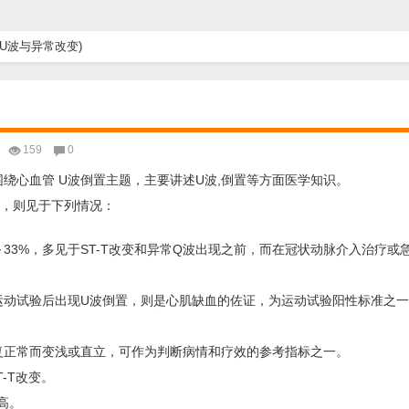
常U波与异常改变)
159
0
绕心血管 U波倒置主题，主要讲述U波,倒置等方面医学知识。
置，则见于下列情况：
～33%，多见于ST-T改变和异常Q波出现之前，而在冠状动脉介入治疗或
运动试验后出现U波倒置，则是心肌缺血的佐证，为运动试验阳性标准之
复正常而变浅或直立，可作为判断病情和疗效的参考指标之一。
-T改变。
高。