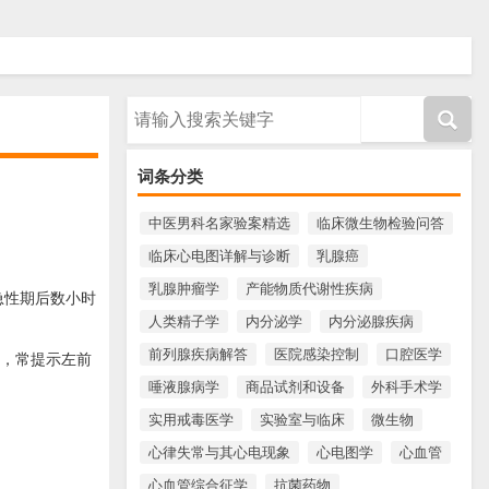
请输入搜索内容
词条分类
中医男科名家验案精选
临床微生物检验问答
临床心电图详解与诊断
乳腺癌
乳腺肿瘤学
产能物质代谢性疾病
急性期后数小时
人类精子学
内分泌学
内分泌腺疾病
前列腺疾病解答
医院感染控制
口腔医学
一，常提示左前
唾液腺病学
商品试剂和设备
外科手术学
实用戒毒医学
实验室与临床
微生物
心律失常与其心电现象
心电图学
心血管
心血管综合征学
抗菌药物