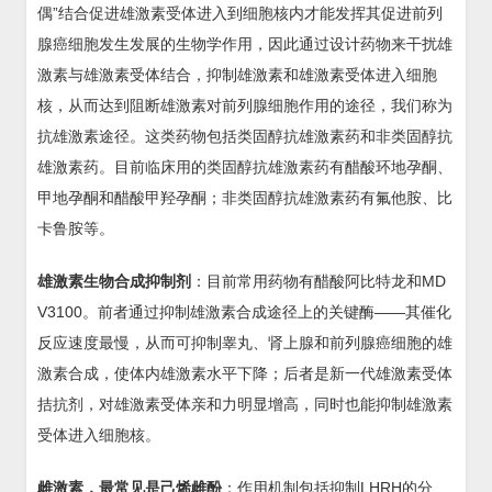
偶”结合促进雄激素受体进入到细胞核内才能发挥其促进前列
腺癌细胞发生发展的生物学作用，因此通过设计药物来干扰雄
激素与雄激素受体结合，抑制雄激素和雄激素受体进入细胞
核，从而达到阻断雄激素对前列腺细胞作用的途径，我们称为
抗雄激素途径。这类药物包括类固醇抗雄激素药和非类固醇抗
雄激素药。目前临床用的类固醇抗雄激素药有醋酸环地孕酮、
甲地孕酮和醋酸甲羟孕酮；非类固醇抗雄激素药有氟他胺、比
卡鲁胺等。
雄激素生物合成抑制剂
：目前常用药物有醋酸阿比特龙和MD
V3100。前者通过抑制雄激素合成途径上的关键酶——其催化
反应速度最慢，从而可抑制睾丸、肾上腺和前列腺癌细胞的雄
激素合成，使体内雄激素水平下降；后者是新一代雄激素受体
拮抗剂，对雄激素受体亲和力明显增高，同时也能抑制雄激素
受体进入细胞核。
雌激素，最常见是己烯雌酚
：作用机制包括抑制LHRH的分