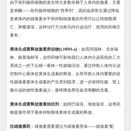
由于前列腺癌细胞的发生绝大多数依赖于人体内的激素，主要
是睾酮——前列腺癌细胞的“营养剂”，因此临床医生通过降低
患者体内的雄激素水平和抑制雄激素的作用可以让癌细胞凋
亡、肿瘤退缩，这种治疗方法称为内分泌治疗，使用的药物主
要有：
黄体生成素释放激素类似物(LHRH-a)
：如亮丙瑞林、戈舍瑞
林、曲普瑞林等，这些药物可影响我们人体内分泌系统的三大
系统之一的下丘瞄一垂体一性腺轴活动，通过抑制人体内分泌
控制中心垂体促黄体生成素的释放，从而导致人体内重要的促
性腺激素黄体生成素的产生受到阻滞，进一步使得性腺、肾上
腺分泌的雄性激素减少，最终降低男性血清睾酮的含量。
黄体生成素释放激素拮抗剂
：如阿巴瑞克、地加瑞克，这类药
物直接作用于垂体抑制垂体黄体生成素的释放。
抗雄激素药
：雄激素需要通过与雄激素受体——雄激素“配