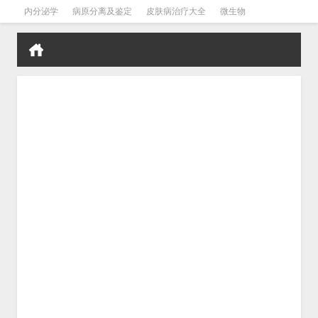
内分泌学
病原分离及鉴定
皮肤病治疗大全
微生物
皮肤病学
男科学
血液病学
心血管
口腔医学
禁戒毒品