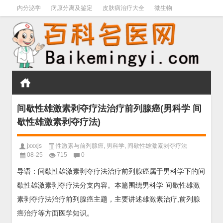
内分泌学
病原分离及鉴定
皮肤病治疗大全
微生物
皮肤病学
男科学
血液病学
心血管
口腔医学
禁戒毒品
间歇性雄激素剥夺疗法治疗前列腺癌(男科学 间
歇性雄激素剥夺疗法)
jxxxjs
性激素与前列腺癌
,
男科学
,
间歇性雄激素剥夺疗法
08-25
715
0
导语：间歇性雄激素剥夺疗法治疗前列腺癌属于男科学下的间
歇性雄激素剥夺疗法分支内容。本篇围绕男科学 间歇性雄激
素剥夺疗法治疗前列腺癌主题，主要讲述雄激素治疗,前列腺
癌治疗等方面医学知识。