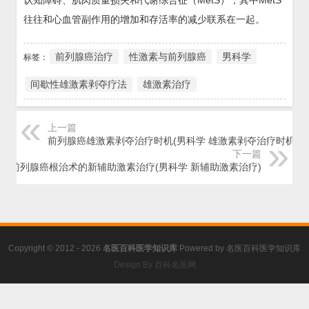
认知障碍、肌肉质量损失和代谢综合征（MetS），其中MetS
往往和心血管副作用的增加和存活率的减少联系在一起。
前列腺癌治疗
性激素与前列腺癌
男科学
标签：
间歇性雄激素剥夺疗法
雄激素治疗
上一篇
前列腺癌雄激素剥夺治疗时机(男科学 雄激素剥夺治疗时机)
下一篇
前列腺癌根治术的新辅助激素治疗(男科学 新辅助激素治疗)
Copyright © 2012 - 2026
名医百科医学知识库
Powered by
名医百科医学知识库
Design By 百科名医网