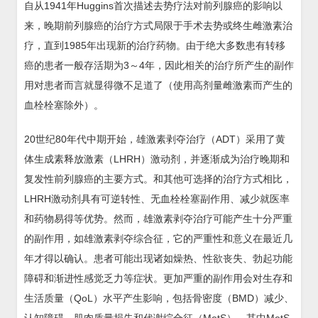
自从1941年Huggins首次描述去势疗法对前列腺癌的影响以
来，晚期前列腺癌的治疗方式局限于手术去势或终生雌激素治
疗，直到1985年出现新的治疗药物。由于绝大多数患有转移
癌的患者一般存活期为3～4年，因此相关的治疗所产生的副作
用对患者而言就显得微不足道了（使用高剂量雌激素而产生的
血栓栓塞除外）。
20世纪80年代中期开始，雄激素剥夺治疗（ADT）采用了黄
体生成素释放激素（LHRH）激动剂，并逐渐成为治疗晚期和
复发性前列腺癌的主要方式。和其他可选择的治疗方式相比，
LHRH激动剂具有可逆转性、无血栓栓塞副作用、减少就医率
和药物易得等优势。然而，雄激素剥夺治疗可能产生十分严重
的副作用，如雄激素剥夺综合征，它的严重性和意义在最近几
年才得以确认。患者可能出现诸如燥热、性欲丧失、勃起功能
障碍和渐进性感觉乏力等症状。更加严重的副作用会对生存和
生活质量（QoL）水平产生影响，包括骨密度（BMD）减少、