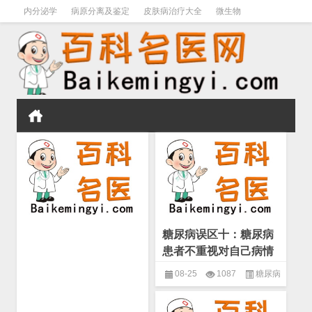
内分泌学
病原分离及鉴定
皮肤病治疗大全
微生物
皮肤病学
男科学
血液病学
心血管
口腔医学
禁戒毒品
糖尿病误区十：糖尿病
患者不重视对自己病情
的监测(糖尿病学 糖尿
08-25
1087
糖尿病
病患者治疗中的误区)
学
,
糖尿病患者治疗中的误区
,
糖