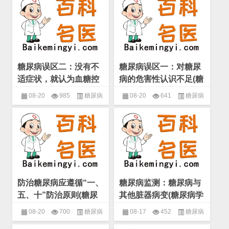
尿病的治疗
尿病的治疗
糖尿病误区二：没有不
糖尿病误区一：对糖尿
适症状，就认为血糖控
病的危害性认识不足(糖
制良好(糖尿病学 糖尿
尿病学 糖尿病患者治疗
08-20
985
糖尿病
08-20
641
糖尿病
病患者治疗中的误区)
中的误区)
学
,
糖尿病患者治疗中的误区
,
糖
学
,
糖尿病患者治疗中的误区
,
糖
尿病的治疗
尿病的治疗
防治糖尿病应遵循“一、
糖尿病监测：糖尿病与
五、十”防治原则(糖尿
其他脏器病变(糖尿病学
病学 糖尿病患者治疗中
糖尿病患者的病情监测)
08-20
700
糖尿病
08-17
452
糖尿病
的误区)