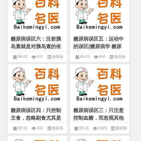
尿病的治疗
尿病的治疗
糖尿病误区六：注射胰
糖尿病误区五：运动中
岛素就是对胰岛素的依
的误区(糖尿病学 糖尿
赖或成瘾(糖尿病学 糖
病患者治疗中的误区)
08-22
931
糖尿病
08-22
446
糖尿病
尿病患者治疗中的误区)
学
,
糖尿病患者治疗中的误区
,
糖
学
,
糖尿病患者治疗中的误区
,
糖
尿病的治疗
尿病的治疗
糖尿病误区四：只控制
糖尿病误区三：只注意
主食，忽略副食尤其是
控制血糖，而忽视其他
脂肪类食品的控制(糖尿
危险因素的治疗(糖尿病
08-21
402
糖尿病
08-21
1025
糖尿病
病学 糖尿病患者治疗中
学 糖尿病患者治疗中的
学
,
糖尿病患者治疗中的误区
,
糖
学
,
糖尿病患者治疗中的误区
,
糖
的误区)
误区)