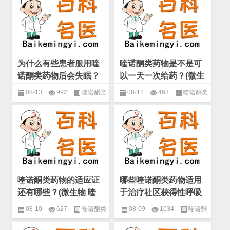
称
称
为什么有些患者服用喹
喹诺酮类药物是不是可
诺酮类药物后会失眠？
以一天一次给药？(微生
(微生物 喹诺酮类药物)
物 喹诺酮类药物)
08-13
992
喹诺酮类
08-12
463
喹诺酮类
药物
,
微生物
,
抗生素的分类和名
药物
,
微生物
,
抗生素的分类和名
称
称
喹诺酮类药物的适应证
哪些喹诺酮类药物适用
还有哪些？(微生物 喹
于治疗社区获得性呼吸
诺酮类药物)
道感染？(微生物 喹诺
08-10
627
喹诺酮类
08-09
1034
喹诺酮
酮类药物)
药物
,
微生物
,
抗生素的分类和名
类药物
,
微生物
,
抗生素的分类和