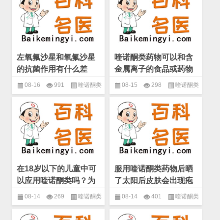
称
称
左氧氟沙星和氧氟沙星
喹诺酮类药物可以和含
的抗菌作用有什么差
金属离子的食品或药物
异？(微生物 喹诺酮类
合用吗？(微生物 喹诺
08-16
991
喹诺酮类
08-15
298
喹诺酮类
药物)
酮类药物)
药物
,
微生物
,
抗生素的分类和名
药物
,
微生物
,
抗生素的分类和名
称
称
在18岁以下的儿童中可
服用喹诺酮类药物后晒
以应用喹诺酮类吗？为
了太阳后皮肤会出现疱
什么？(微生物 喹诺酮
疹？(微生物 喹诺酮类
08-14
269
喹诺酮类
08-14
401
喹诺酮类
类药物)
药物)
药物
,
微生物
,
抗生素的分类和名
药物
,
微生物
,
抗生素的分类和名