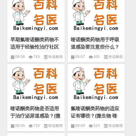
称
名称
早期氟喹诺酮类药物不
喹诺酮类药物用于呼吸
适用于经验性治疗社区
道感染要注意些什么？
获得性呼吸道感染？(微
(微生物 喹诺酮类药物)
08-08
743
喹诺酮类
08-07
465
喹诺酮类
生物 喹诺酮类药物)
药物
,
微生物
,
抗生素的分类和名
药物
,
微生物
,
抗生素的分类和名
称
称
喹诺酮类药物是否适用
氟喹诺酮类药物的适应
于治疗泌尿道感染？(微
证有哪些？(微生物 喹
生物 喹诺酮类药物)
诺酮类药物)
08-05
733
喹诺酮类
08-04
513
喹诺酮类