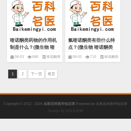
药物
,
微生物
,
抗生素的分类和名
药物
,
微生物
,
抗生素的分类和名
称
称
喹诺酮类药物的作用机
氟喹诺酮类有些什么特
制是什么？(微生物 喹
点？(微生物 喹诺酮类
诺酮类药物)
药物)
08-03
688
喹诺酮类
08-02
710
喹诺酮类
药物
,
微生物
,
抗生素的分类和名
药物
,
微生物
,
抗生素的分类和名
1
2
下一页
尾页
称
称
Copyright © 2012 - 2026
名医百科医学知识库
Powered by
名医百科医学知识库
Design By 百科名医网