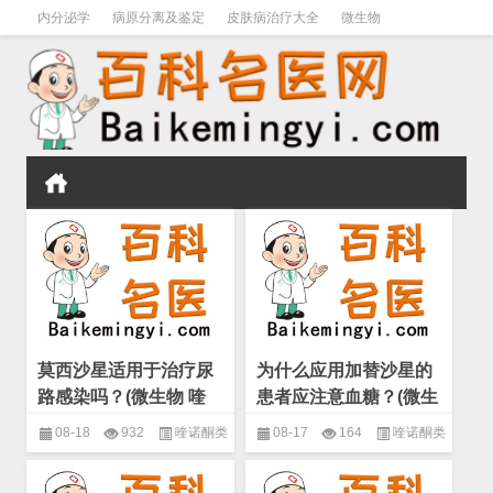
内分泌学
病原分离及鉴定
皮肤病治疗大全
微生物
皮肤病学
男科学
血液病学
心血管
口腔医学
禁戒毒品
莫西沙星适用于治疗尿
为什么应用加替沙星的
路感染吗？(微生物 喹
患者应注意血糖？(微生
诺酮类药物)
物 喹诺酮类药物)
08-18
932
喹诺酮类
08-17
164
喹诺酮类
药物
,
微生物
,
抗生素的分类和名
药物
,
微生物
,
抗生素的分类和名