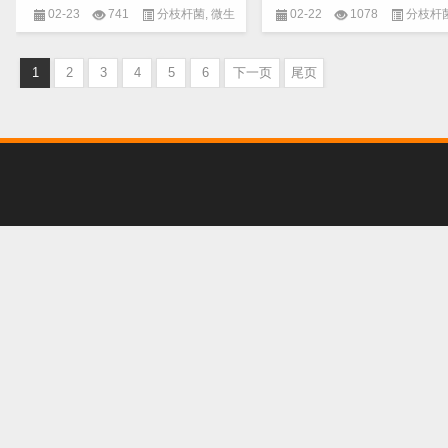
02-23
741
分枝杆菌
,
微生
02-22
1078
分枝杆
物
,
病原分离及鉴定
物
,
病原分离及鉴定
1
2
3
4
5
6
下一页
尾页