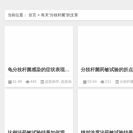
当前位置：
首页
>
有关“分枝杆菌”的文章
龟分枝杆菌感染的症状表现(皮肤病学 细菌性皮肤病)
01-09
445
皮肤病学
,
皮肤病
03-04
211
分枝杆
诊断图谱
,
细菌性皮肤病
物
,
病原分离及鉴定
比例法药敏试验结果如何观察及报告？(微生物 分枝杆菌)