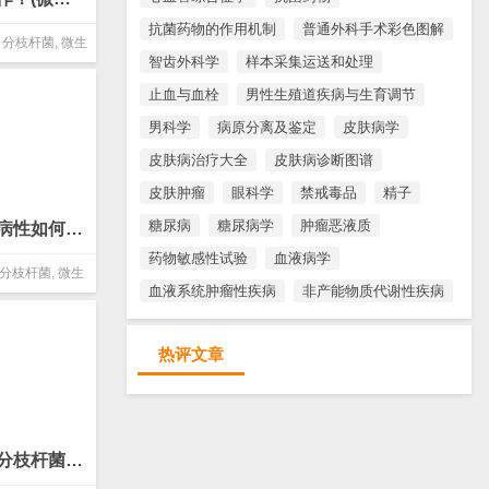
抗菌药物的作用机制
普通外科手术彩色图解
分枝杆菌
,
微生
智齿外科学
样本采集运送和处理
鉴定
止血与血栓
男性生殖道疾病与生育调节
男科学
病原分离及鉴定
皮肤病学
皮肤病治疗大全
皮肤病诊断图谱
皮肤肿瘤
眼科学
禁戒毒品
精子
糖尿病
糖尿病学
肿瘤恶液质
麻风分枝杆菌的致病性如何？(微生物 分枝杆菌)
药物敏感性试验
血液病学
分枝杆菌
,
微生
血液系统肿瘤性疾病
非产能物质代谢性疾病
鉴定
热评文章
对人类可能致病的分枝杆菌有哪些？(微生物 分枝杆菌)