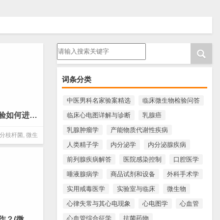
请输入搜索内容
词条分类
中医男科名家验案精选
临床微生物检验问答
分枝杆菌的药敏试验如何进行质量控制？(微生物 分枝杆菌)
临床心电图详解与诊断
乳腺癌
乳腺肿瘤学
产能物质代谢性疾病
分枝杆菌
,
微生
人类精子学
内分泌学
内分泌腺疾病
鉴定
前列腺疾病解答
医院感染控制
口腔医学
唾液腺病学
商品试剂和设备
外科手术学
实用戒毒医学
实验室与临床
微生物
心律失常与其心电现象
心电图学
心血管
心血管综合征学
抗菌药物
绝对浓度法如何操作？(微生物 分枝杆菌)