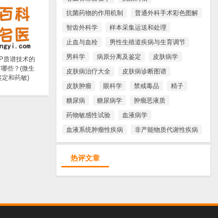
抗菌药物的作用机制
普通外科手术彩色图解
智齿外科学
样本采集运送和处理
止血与血栓
男性生殖道疾病与生育调节
男科学
病原分离及鉴定
皮肤病学
TOP质谱技术的
哪些？(微生
皮肤病治疗大全
皮肤病诊断图谱
鉴定和药敏)
皮肤肿瘤
眼科学
禁戒毒品
精子
糖尿病
糖尿病学
肿瘤恶液质
药物敏感性试验
血液病学
血液系统肿瘤性疾病
非产能物质代谢性疾病
热评文章