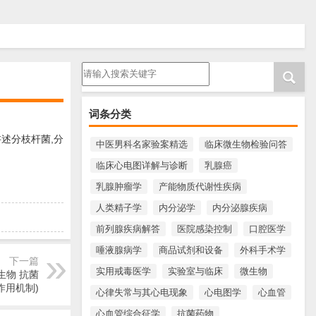
请输入搜索内容
词条分类
述分枝杆菌,分
中医男科名家验案精选
临床微生物检验问答
临床心电图详解与诊断
乳腺癌
乳腺肿瘤学
产能物质代谢性疾病
人类精子学
内分泌学
内分泌腺疾病
前列腺疾病解答
医院感染控制
口腔医学
唾液腺病学
商品试剂和设备
外科手术学
下一篇
实用戒毒医学
实验室与临床
微生物
生物 抗菌
作用机制)
心律失常与其心电现象
心电图学
心血管
心血管综合征学
抗菌药物