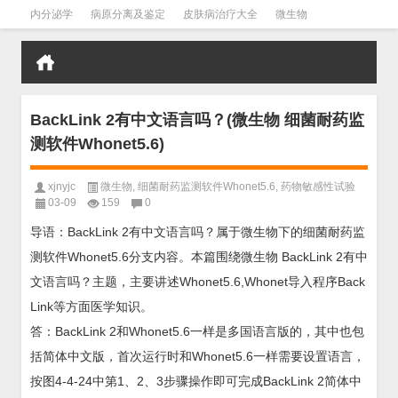
内分泌学
病原分离及鉴定
皮肤病治疗大全
微生物
皮肤病学
男科学
血液病学
心血管
口腔医学
禁戒毒品
BackLink 2有中文语言吗？(微生物 细菌耐药监
测软件Whonet5.6)
xjnyjc
微生物
,
细菌耐药监测软件Whonet5.6
,
药物敏感性试验
03-09
159
0
导语：BackLink 2有中文语言吗？属于微生物下的细菌耐药监
测软件Whonet5.6分支内容。本篇围绕微生物 BackLink 2有中
文语言吗？主题，主要讲述Whonet5.6,Whonet导入程序Back
Link等方面医学知识。
答：BackLink 2和Whonet5.6一样是多国语言版的，其中也包
括简体中文版，首次运行时和Whonet5.6一样需要设置语言，
按图4-4-24中第1、2、3步骤操作即可完成BackLink 2简体中