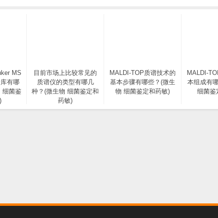
ker MS
目前市场上比较常见的
MALDI-TOP质谱技术的
MALDI-
据库有哪
质谱仪的类型有哪几
基本步骤有哪些？(微生
本组成有哪
 细菌鉴
种？(微生物 细菌鉴定和
物 细菌鉴定和药敏)
细菌鉴
)
药敏)