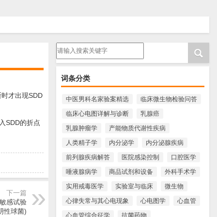
请输入搜索内容
词条分类
时才出现SDD
中医男科名家验案精选
临床微生物检验问答
临床心电图详解与诊断
乳腺癌
入SDD的折点
乳腺肿瘤学
产能物质代谢性疾病
人类精子学
内分泌学
内分泌腺疾病
前列腺疾病解答
医院感染控制
口腔医学
唾液腺病学
商品试剂和设备
外科手术学
实用戒毒医学
实验室与临床
微生物
下一篇
心律失常与其心电现象
心电图学
心血管
敏感试验
阴性球菌)
心血管综合征学
抗菌药物