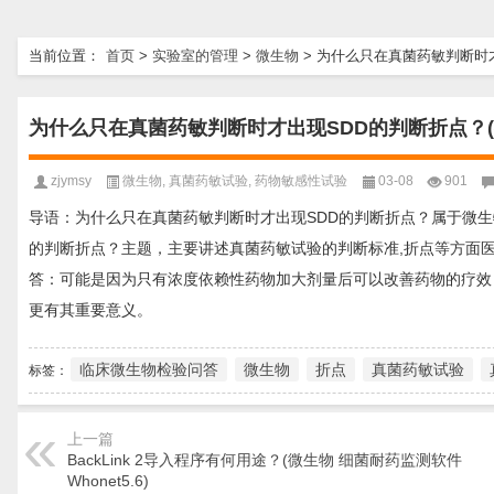
当前位置：
首页
>
实验室的管理
>
微生物
>
为什么只在真菌药敏判断时才
为什么只在真菌药敏判断时才出现SDD的判断折点？(
zjymsy
微生物
,
真菌药敏试验
,
药物敏感性试验
03-08
901
导语：为什么只在真菌药敏判断时才出现SDD的判断折点？属于微生
的判断折点？主题，主要讲述真菌药敏试验的判断标准,折点等方面
答：可能是因为只有浓度依赖性药物加大剂量后可以改善药物的疗效
更有其重要意义。
临床微生物检验问答
微生物
折点
真菌药敏试验
标签：
上一篇
BackLink 2导入程序有何用途？(微生物 细菌耐药监测软件
Whonet5.6)