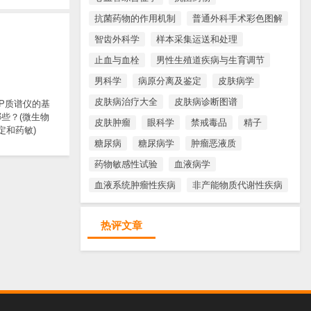
抗菌药物的作用机制
普通外科手术彩色图解
智齿外科学
样本采集运送和处理
止血与血栓
男性生殖道疾病与生育调节
男科学
病原分离及鉴定
皮肤病学
皮肤病治疗大全
皮肤病诊断图谱
TOP质谱仪的基
些？(微生物
皮肤肿瘤
眼科学
禁戒毒品
精子
定和药敏)
糖尿病
糖尿病学
肿瘤恶液质
药物敏感性试验
血液病学
血液系统肿瘤性疾病
非产能物质代谢性疾病
热评文章