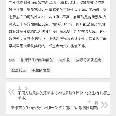
异性抗原刺激而短暂重新出现。因此，若H、O凝集效价均超
过正常值，则伤寒或副伤寒感染的可能性大；如两者均低，则
患肠热症的可能性甚小。若H 高O不高，有可能是曾受预防接
种或是非特异性回忆反应。如O高H不高，则可能是感染早期
或标准菌液抗原以外的其他沙门菌感染引起的交叉反应。有少
数病例，在整个病程中，肥达反应试验始终阴性，其原因可能
早期应用大量抗菌药物；或患者免疫功能低下等。
临床微生物检验问答
微生物
病原分离及鉴定
标签：
肥达反应
革兰阴性菌
上一篇
不同方法采集的尿标本培养结果如何评价？(微生物 泌尿生殖
标本)
下一篇
诺卡菌在生物分类中居哪一位置？(微生物 致病性真菌)