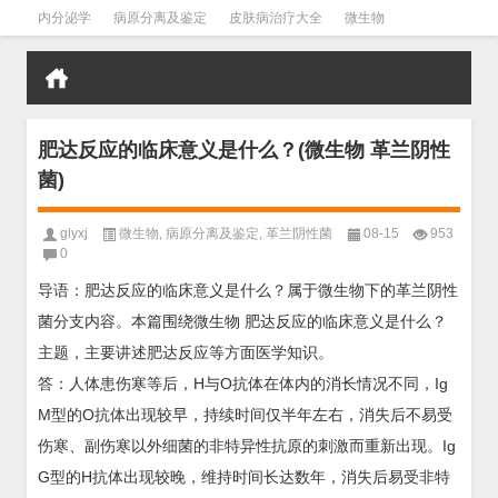
内分泌学
病原分离及鉴定
皮肤病治疗大全
微生物
皮肤病学
男科学
血液病学
心血管
口腔医学
禁戒毒品
肥达反应的临床意义是什么？(微生物 革兰阴性
菌)
glyxj
微生物
,
病原分离及鉴定
,
革兰阴性菌
08-15
953
0
导语：肥达反应的临床意义是什么？属于微生物下的革兰阴性
菌分支内容。本篇围绕微生物 肥达反应的临床意义是什么？
主题，主要讲述肥达反应等方面医学知识。
答：人体患伤寒等后，H与O抗体在体内的消长情况不同，Ig
M型的O抗体出现较早，持续时间仅半年左右，消失后不易受
伤寒、副伤寒以外细菌的非特异性抗原的刺激而重新出现。Ig
G型的H抗体出现较晚，维持时间长达数年，消失后易受非特