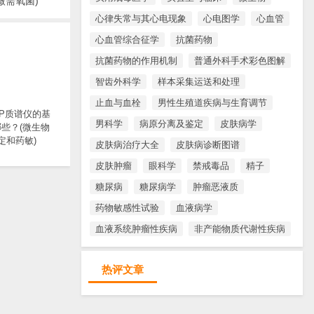
微需氧菌)
心律失常与其心电现象
心电图学
心血管
心血管综合征学
抗菌药物
抗菌药物的作用机制
普通外科手术彩色图解
智齿外科学
样本采集运送和处理
止血与血栓
男性生殖道疾病与生育调节
TOP质谱仪的基
男科学
病原分离及鉴定
皮肤病学
些？(微生物
定和药敏)
皮肤病治疗大全
皮肤病诊断图谱
皮肤肿瘤
眼科学
禁戒毒品
精子
糖尿病
糖尿病学
肿瘤恶液质
药物敏感性试验
血液病学
血液系统肿瘤性疾病
非产能物质代谢性疾病
热评文章