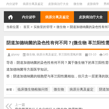
内分泌学
病原分离及鉴定
皮肤病治疗大全
微生物
皮肤病学
男
内分泌学
病原分离及鉴定
皮肤病治疗大全
当前位置：
首页
>
实验室的管理
>
微生物
>
阴道加德纳菌的染色性有何不
阴道加德纳菌的染色性有何不同？(微生物 革兰阳性需
glyxxy
微生物
,
病原分离及鉴定
,
革兰阳性需氧杆菌
03-10
145
导语：阴道加德纳菌的染色性有何不同？属于微生物下的革兰阳性需
道加德纳菌等方面医学知识。
答：阴道加德纳菌的细胞壁与革兰阳性菌相似，但只含一层更薄的肽
临床微生物检验问答
微生物
病原分离及鉴定
阴道
标签：
上一篇