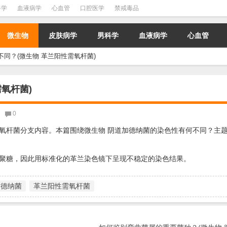
科学
血液病学
心血管
口腔医学
禁戒毒品
微生物
皮肤病学
男科学
血液病学
心血管
同？(微生物 革兰阳性需氧杆菌)
氧杆菌)
0
氧杆菌分支内容。本篇围绕微生物 阴道加德纳菌的染色性有何不同？主
聚糖，因此用标准化的革兰染色镜下呈现不稳定的染色结果。
加德纳菌
革兰阳性需氧杆菌