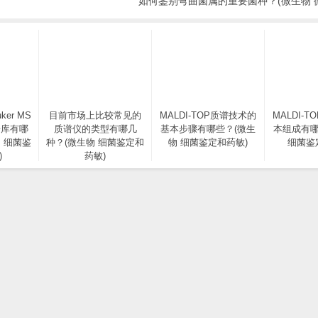
如何鉴别弯曲菌属的重要菌种？(微生物 
ker MS
目前市场上比较常见的
MALDI-TOP质谱技术的
MALDI-
据库有哪
质谱仪的类型有哪几
基本步骤有哪些？(微生
本组成有哪
 细菌鉴
种？(微生物 细菌鉴定和
物 细菌鉴定和药敏)
细菌鉴
)
药敏)