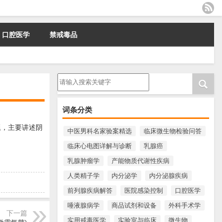
口腔医学
禁戒毒品
请输入搜索内容
词条分类
题，主要讲述阴
中医男科名家验案精选
临床微生物检验问答
临床心电图详解与诊断
乳腺癌
乳腺肿瘤学
产能物质代谢性疾病
人类精子学
内分泌学
内分泌腺疾病
前列腺疾病解答
医院感染控制
口腔医学
唾液腺病学
商品试剂和设备
外科手术学
下一篇
实用戒毒医学
实验室与临床
微生物