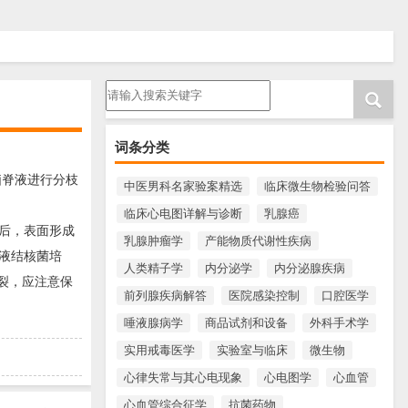
请输入搜索内容
词条分类
脑脊液进行分枝
中医男科名家验案精选
临床微生物检验问答
临床心电图详解与诊断
乳腺癌
后，表面形成
乳腺肿瘤学
产能物质代谢性疾病
液结核菌培
人类精子学
内分泌学
内分泌腺疾病
裂，应注意保
前列腺疾病解答
医院感染控制
口腔医学
唾液腺病学
商品试剂和设备
外科手术学
实用戒毒医学
实验室与临床
微生物
心律失常与其心电现象
心电图学
心血管
心血管综合征学
抗菌药物