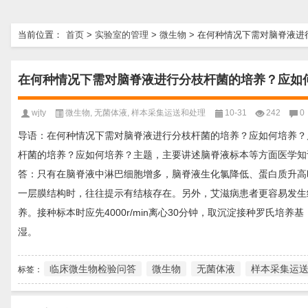
当前位置：
首页
>
实验室的管理
>
微生物
>
在何种情况下需对脑脊液进行
在何种情况下需对脑脊液进行分枝杆菌的培养？应如何
wjty
微生物
,
无菌体液
,
样本采集运送和处理
10-31
242
0
导语：在何种情况下需对脑脊液进行分枝杆菌的培养？应如何培养？
杆菌的培养？应如何培养？主题，主要讲述脑脊液标本等方面医学知
答：只有在脑脊液中淋巴细胞增多，脑脊液生化氯降低、蛋白质升高
一层膜结构时，往往提示有结核存在。另外，艾滋病患者更容易发生
养。接种标本时应先4000r/min离心30分钟，取沉淀接种罗氏培养
湿。
临床微生物检验问答
微生物
无菌体液
样本采集运
标签：