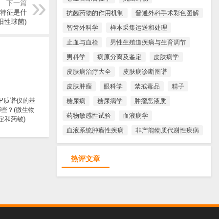
下一篇
特征是什
抗菌药物的作用机制
普通外科手术彩色图解
阳性球菌)
智齿外科学
样本采集运送和处理
止血与血栓
男性生殖道疾病与生育调节
男科学
病原分离及鉴定
皮肤病学
皮肤病治疗大全
皮肤病诊断图谱
皮肤肿瘤
眼科学
禁戒毒品
精子
TOP质谱仪的基
糖尿病
糖尿病学
肿瘤恶液质
些？(微生物
药物敏感性试验
血液病学
定和药敏)
血液系统肿瘤性疾病
非产能物质代谢性疾病
热评文章