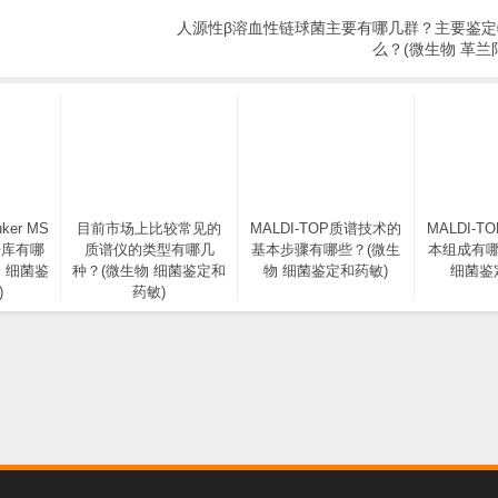
人源性β溶血性链球菌主要有哪几群？主要鉴定
么？(微生物 革兰
ker MS
目前市场上比较常见的
MALDI-TOP质谱技术的
MALDI-
据库有哪
质谱仪的类型有哪几
基本步骤有哪些？(微生
本组成有哪
 细菌鉴
种？(微生物 细菌鉴定和
物 细菌鉴定和药敏)
细菌鉴
)
药敏)