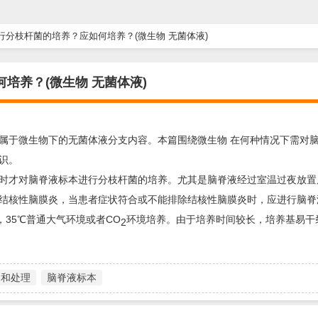
分枝杆菌的培养？应如何培养？(微生物 无菌体液)
培养？(微生物 无菌体液)
属于微生物下的无菌体液分支内容。本篇围绕微生物 在何种情况下需对
识。
时才对脑脊液标本进行分枝杆菌的培养。尤其是脑脊液经过室温过夜放置
结核性脑膜炎，当患者症状符合或不能排除结核性脑膜炎时，应进行脑脊
基，35℃普通大气环境或者CO
环境培养。由于培养时间较长，培养基易干
2
送和处理
脑脊液标本