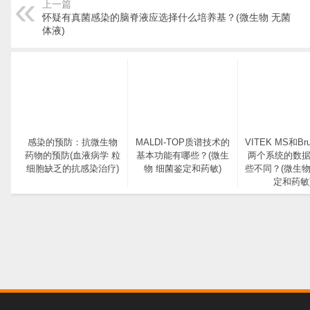
上一篇
怀疑有真菌感染的脑脊液应选择什么培养基？(微生物 无菌
体液)
感染的预防：抗微生物
MALDI-TOP质谱技术的
VITEK MS和Bru
药物的预防(血液病学 粒
基本功能有哪些？(微生
两个系统的数
细胞缺乏的抗感染治疗)
物 细菌鉴定和药敏)
些不同？(微生物
定和药敏