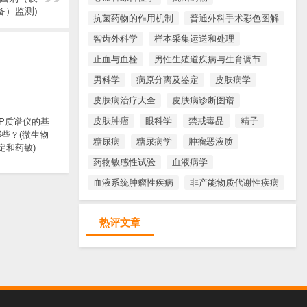
备）监测)
抗菌药物的作用机制
普通外科手术彩色图解
智齿外科学
样本采集运送和处理
止血与血栓
男性生殖道疾病与生育调节
男科学
病原分离及鉴定
皮肤病学
皮肤病治疗大全
皮肤病诊断图谱
皮肤肿瘤
眼科学
禁戒毒品
精子
TOP质谱仪的基
些？(微生物
糖尿病
糖尿病学
肿瘤恶液质
定和药敏)
药物敏感性试验
血液病学
血液系统肿瘤性疾病
非产能物质代谢性疾病
热评文章