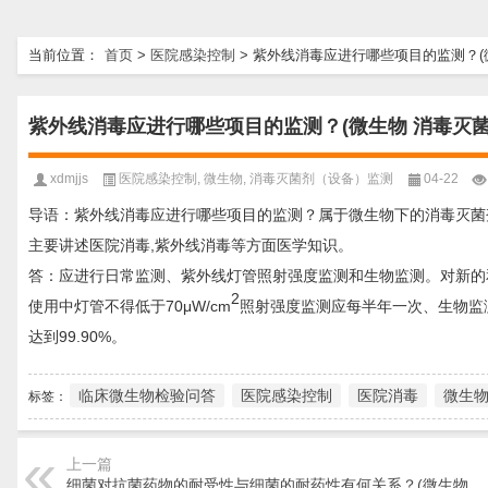
当前位置：
首页
>
医院感染控制
>
紫外线消毒应进行哪些项目的监测？(
紫外线消毒应进行哪些项目的监测？(微生物 消毒灭菌
xdmjjs
医院感染控制
,
微生物
,
消毒灭菌剂（设备）监测
04-22
导语：紫外线消毒应进行哪些项目的监测？属于微生物下的消毒灭菌
主要讲述医院消毒,紫外线消毒等方面医学知识。
答：应进行日常监测、紫外线灯管照射强度监测和生物监测。对新的和
2
使用中灯管不得低于70μW/cm
照射强度监测应每半年一次、生物监
达到99.90%。
临床微生物检验问答
医院感染控制
医院消毒
微生
标签：
上一篇
细菌对抗菌药物的耐受性与细菌的耐药性有何关系？(微生物