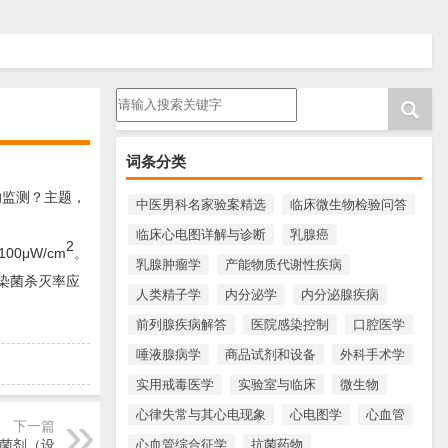
请输入搜索内容
词条分类
的监测？主题，
中医男科名家验案精选
临床微生物检验问答
临床心电图详解与诊断
乳腺癌
2
μW/cm
。
乳腺肿瘤学
产能物质代谢性疾病
染菌杀灭率应
人类精子学
内分泌学
内分泌腺疾病
前列腺疾病解答
医院感染控制
口腔医学
唾液腺病学
商品试剂和设备
外科手术学
实用戒毒医学
实验室与临床
微生物
心律失常与其心电现象
心电图学
心血管
下一篇
灭菌剂（设
心血管综合征学
抗菌药物