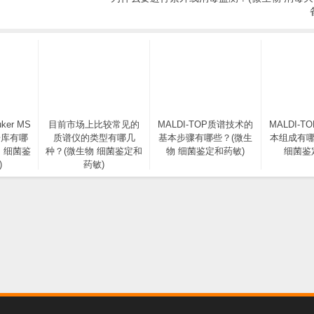
ker MS
目前市场上比较常见的
MALDI-TOP质谱技术的
MALDI-
据库有哪
质谱仪的类型有哪几
基本步骤有哪些？(微生
本组成有哪
 细菌鉴
种？(微生物 细菌鉴定和
物 细菌鉴定和药敏)
细菌鉴
)
药敏)