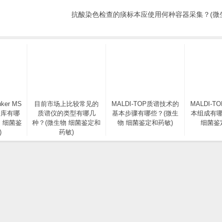
抗酸染色检查的痰标本应使用何种容器采集？(微
ker MS
目前市场上比较常见的
MALDI-TOP质谱技术的
MALDI-
据库有哪
质谱仪的类型有哪几
基本步骤有哪些？(微生
本组成有哪
 细菌鉴
种？(微生物 细菌鉴定和
物 细菌鉴定和药敏)
细菌鉴
)
药敏)