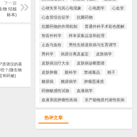
下一篇
心律失常与其心电现象
心电图学
心血管
生物 结核
标本)
心血管综合征学
抗菌药物
抗菌药物的作用机制
普通外科手术彩色图解
智齿外科学
样本采集运送和处理
止血与血栓
男性生殖道疾病与生育调节
男科学
病原分离及鉴定
皮肤病学
皮肤病治疗大全
皮肤病诊断图谱
TOP质谱仪的基
些？(微生物
皮肤肿瘤
眼科学
禁戒毒品
精子
定和药敏)
糖尿病
糖尿病学
肿瘤恶液质
药物敏感性试验
血液病学
血液系统肿瘤性疾病
非产能物质代谢性疾病
热评文章