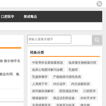
口腔医学
禁戒毒品
请输入搜索内容
词条分类
物 微生物学实
中医男科名家验案精选
临床微生物检验问答
临床心电图详解与诊断
乳腺癌
酸盐利用、氨
乳腺肿瘤学
产能物质代谢性疾病
人类精子学
内分泌学
内分泌腺疾病
前列腺疾病解答
医院感染控制
口腔医学
唾液腺病学
商品试剂和设备
外科手术学
实用戒毒医学
实验室与临床
微生物