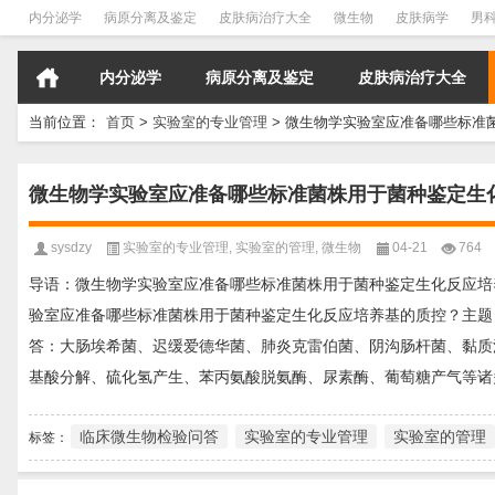
内分泌学
病原分离及鉴定
皮肤病治疗大全
微生物
皮肤病学
男
内分泌学
病原分离及鉴定
皮肤病治疗大全
当前位置：
首页
>
实验室的专业管理
>
微生物学实验室应准备哪些标准菌
微生物学实验室应准备哪些标准菌株用于菌种鉴定生化
sysdzy
实验室的专业管理
,
实验室的管理
,
微生物
04-21
764
导语：微生物学实验室应准备哪些标准菌株用于菌种鉴定生化反应培
验室应准备哪些标准菌株用于菌种鉴定生化反应培养基的质控？主题
答：大肠埃希菌、迟缓爱德华菌、肺炎克雷伯菌、阴沟肠杆菌、黏质
基酸分解、硫化氢产生、苯丙氨酸脱氨酶、尿素酶、葡萄糖产气等诸
临床微生物检验问答
实验室的专业管理
实验室的管理
标签：