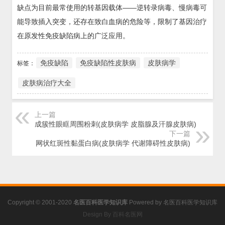
缺点为目前最常使用的转基因载体——逆转录病毒、慢病毒可
能导致插入突变，还存在致白血病的危险等，限制了基因治疗
在原发性免疫缺陷病上的广泛应用。
免疫缺陷
免疫缺陷性皮肤病
皮肤病学
标签：
皮肤病治疗大全
上一篇
成簇性眼眶周围粉刺(皮肤病学 皮脂腺及汗腺皮肤病)
下一篇
网状红斑性黏蛋白病(皮肤病学 代谢障碍性皮肤病)
Copyright © 2001-2020
名医百科医学知识库
Powered by
名医百科医学知识库
Design By 百科名医网