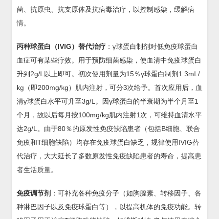
菌、抗原虫、抗支原体及抗病毒治疗，以控制感染，缓解病
情。
丙种球蛋白（IVIG）替代治疗
：γ球蛋白制剂对低免疫球蛋白
血症可有某些疗效。用于预防细菌感染，使血清中免疫球蛋白
升到2g/L以上即可。初次使用剂量为15％γ球蛋白制剂1.3mL/
kg（即200mg/kg）肌内注射，可分3次给予。首次应用后，血
清γ球蛋白水平可升至3g/L。因γ球蛋白的半衰期为半个月至1
个月，故以后每月按100mg/kg肌内注射1次，可维持血清水平
达2g/L。由于80％的原发性免疫缺陷患者（包括B细胞、联合
免疫和T细胞缺陷）均存在免疫球蛋白缺乏，规律使用IVIG替
代治疗，大大延长了多数原发性免疫缺陷患者的寿命，提高患
者生活质量。
免疫调节剂
：可补充各种免疫分子（如胸腺素、转移因子、各
种淋巴因子以及免疫球蛋白等），以提高机体的免疫功能。转