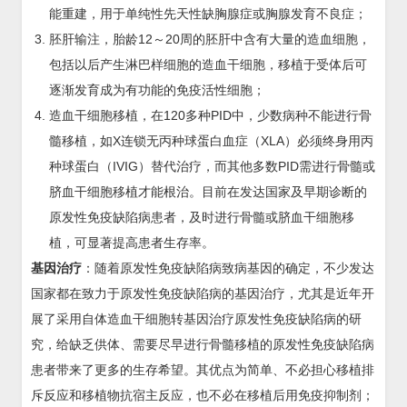
能重建，用于单纯性先天性缺胸腺症或胸腺发育不良症；
胚肝输注，胎龄12～20周的胚肝中含有大量的造血细胞，
包括以后产生淋巴样细胞的造血干细胞，移植于受体后可
逐渐发育成为有功能的免疫活性细胞；
造血干细胞移植，在120多种PID中，少数病种不能进行骨
髓移植，如X连锁无丙种球蛋白血症（XLA）必须终身用丙
种球蛋白（IVIG）替代治疗，而其他多数PID需进行骨髓或
脐血干细胞移植才能根治。目前在发达国家及早期诊断的
原发性免疫缺陷病患者，及时进行骨髓或脐血干细胞移
植，可显著提高患者生存率。
基因治疗
：随着原发性免疫缺陷病致病基因的确定，不少发达
国家都在致力于原发性免疫缺陷病的基因治疗，尤其是近年开
展了采用自体造血干细胞转基因治疗原发性免疫缺陷病的研
究，给缺乏供体、需要尽早进行骨髓移植的原发性免疫缺陷病
患者带来了更多的生存希望。其优点为简单、不必担心移植排
斥反应和移植物抗宿主反应，也不必在移植后用免疫抑制剂；