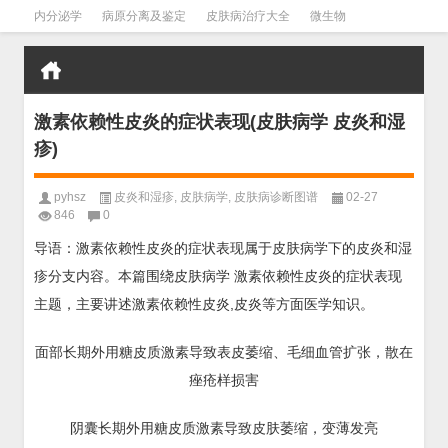
内分泌学
病原分离及鉴定
皮肤病治疗大全
微生物
皮肤病学
男科学
血液病学
心血管
口腔医学
禁戒毒品
激素依赖性皮炎的症状表现(皮肤病学 皮炎和湿
疹)
pyhsz
皮炎和湿疹
,
皮肤病学
,
皮肤病诊断图谱
02-27
846
0
导语：激素依赖性皮炎的症状表现属于皮肤病学下的皮炎和湿
疹分支内容。本篇围绕皮肤病学 激素依赖性皮炎的症状表现
主题，主要讲述激素依赖性皮炎,皮炎等方面医学知识。
面部长期外用糖皮质激素导致表皮萎缩、毛细血管扩张，散在
痤疮样损害
阴囊长期外用糖皮质激素导致皮肤萎缩，变薄发亮