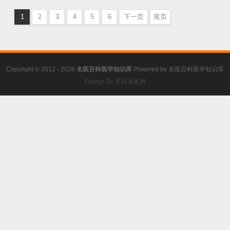
名家验案精选
,
男科学
,
男科杂病
1
2
3
4
5
6
下一页
尾页
Copyright © 2012 - 2026
名医百科医学知识库
Powered by
名医百科医学知识库
Design By 百科名医网