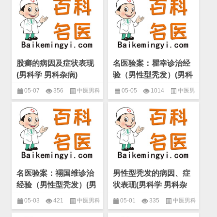
病
股癣的病因及症状表现
名医验案：瞿幸诊治经
(男科学 男科杂病)
验（男性型秃发）(男科
学 男科杂病)
05-07
356
中医男科
05-05
1014
中医男
名家验案精选
,
男科学
,
男科杂病
科名家验案精选
,
男科学
,
男科杂
病
名医验案：禤国维诊治
男性型秃发的病因、症
经验（男性型秃发）(男
状表现(男科学 男科杂
科学 男科杂病)
病)
05-03
421
中医男科
05-01
335
中医男科