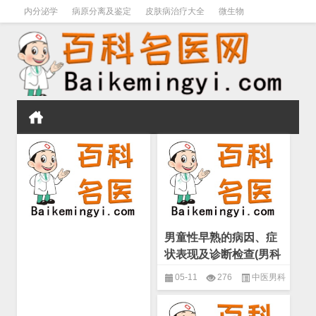
内分泌学
病原分离及鉴定
皮肤病治疗大全
微生物
皮肤病学
男科学
血液病学
心血管
口腔医学
禁戒毒品
男童性早熟的病因、症
状表现及诊断检查(男科
学 男科杂病)
05-11
276
中医男科
名家验案精选
,
男科学
,
男科杂病