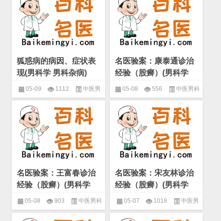
狐惑病的病因、症状表
名医验案：康泰通诊治
现(男科学 男科杂病)
经验（股癣）(男科学
男科杂病)
05-09
1112
中医男
05-08
556
中医男科
科名家验案精选
,
男科学
,
男科杂
名家验案精选
,
男科学
,
男科杂病
病
名医验案：王富春诊治
名医验案：宋友林诊治
经验（股癣）(男科学
经验（股癣）(男科学
男科杂病)
男科杂病)
05-08
903
中医男科
05-07
1018
中医男
名家验案精选
,
男科学
,
男科杂病
科名家验案精选
,
男科学
,
男科杂