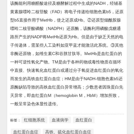
该酶能利用糖醛酸途径及糖酵解过程中生成的NADH，经辅基
黄素腺嘌呤二核苷酸（FAD）将电子传递给细胞色素b5，还原
型b5直接作用于MetHb，使之还原成Hb。②还原型烟酰胺腺
嘌呤二核苷酸磷酸（NADPH）还原酶，该酶利用磷酸戊糖通
路所产生的NADP将MetHb还原为Hb。但是由于缺乏天然的电
子传递体，需某些人工染料如亚甲蓝才能激活此系统。③其他
非酶还原物，如维生素C和谷胱甘肽等。MetHb是血红蛋白的
一种可逆性氧化产物。TM是由于各种药物或毒性物质在循环
中直接、快速氧化血红蛋白或通过分子氧促进血红蛋白的氧化
而发生的高铁血红蛋白血症；HM是由于NADH-细胞色素b5还
原酶缺陷导致的高铁血红蛋白异常增高；少数患者因珠蛋白先
天异常，即血红蛋白M（hemoglobin M，HbM）增加所致，
一般呈常染色体显性遗传。
红细胞系统
血液病学
血红蛋白
标签：
血红蛋白血症
高铁、硫化血红蛋白血症