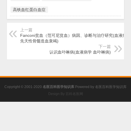
高铁血红蛋白血症
上一篇
Fanconi贫血（范可尼贫血）病因、诊断与治疗研究(血液病学
先天性骨髓造血衰竭)
下一篇
认识血卟啉病(血液病学 血卟啉病)
Copyright © 2001-2020
名医百科医学知识库
Powered by
名医百科医学知识库
Design By 百科名医网