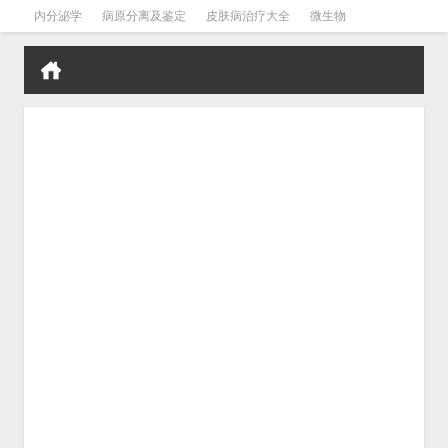
内分泌学
病原分离及鉴定
皮肤病治疗大全
微生物
皮肤病学
男科学
血液病学
心血管
口腔医学
禁戒毒品