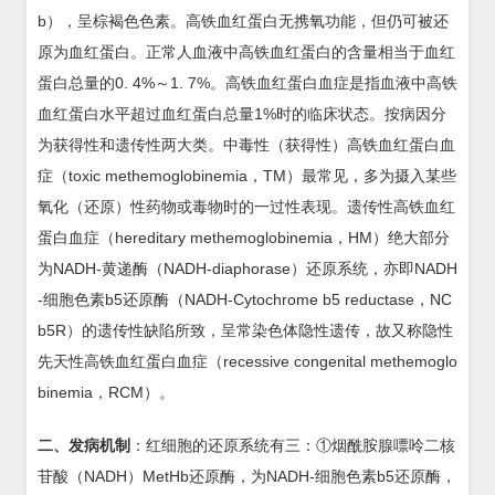
b），呈棕褐色色素。高铁血红蛋白无携氧功能，但仍可被还
原为血红蛋白。正常人血液中高铁血红蛋白的含量相当于血红
蛋白总量的0. 4%～1. 7%。高铁血红蛋白血症是指血液中高铁
血红蛋白水平超过血红蛋白总量1%时的临床状态。按病因分
为获得性和遗传性两大类。中毒性（获得性）高铁血红蛋白血
症（toxic methemoglobinemia，TM）最常见，多为摄入某些
氧化（还原）性药物或毒物时的一过性表现。遗传性高铁血红
蛋白血症（hereditary methemoglobinemia，HM）绝大部分
为NADH-黄递酶（NADH-diaphorase）还原系统，亦即NADH
-细胞色素b5还原酶（NADH-Cytochrome b5 reductase，NC
b5R）的遗传性缺陷所致，呈常染色体隐性遗传，故又称隐性
先天性高铁血红蛋白血症（recessive congenital methemoglo
binemia，RCM）。
二、发病机制
：红细胞的还原系统有三：①烟酰胺腺嘌呤二核
苷酸（NADH）MetHb还原酶，为NADH-细胞色素b5还原酶，