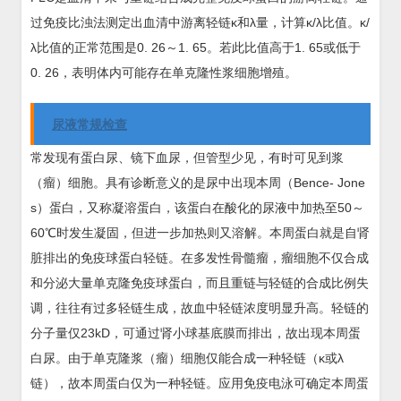
过免疫比浊法测定出血清中游离轻链κ和λ量，计算κ/λ比值。κ/
λ比值的正常范围是0. 26～1. 65。若此比值高于1. 65或低于
0. 26，表明体内可能存在单克隆性浆细胞增殖。
尿液常规检查
常发现有蛋白尿、镜下血尿，但管型少见，有时可见到浆
（瘤）细胞。具有诊断意义的是尿中出现本周（Bence- Jone
s）蛋白，又称凝溶蛋白，该蛋白在酸化的尿液中加热至50～
60℃时发生凝固，但进一步加热则又溶解。本周蛋白就是自肾
脏排出的免疫球蛋白轻链。在多发性骨髓瘤，瘤细胞不仅合成
和分泌大量单克隆免疫球蛋白，而且重链与轻链的合成比例失
调，往往有过多轻链生成，故血中轻链浓度明显升高。轻链的
分子量仅23kD，可通过肾小球基底膜而排出，故出现本周蛋
白尿。由于单克隆浆（瘤）细胞仅能合成一种轻链（κ或λ
链），故本周蛋白仅为一种轻链。应用免疫电泳可确定本周蛋