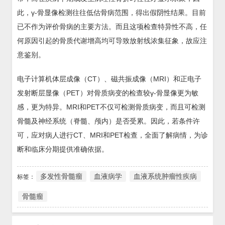
此，γ-骨显像检测往往低估骨病范围，得出假阴性结果。目前
已不作为评价骨病的主要方法。而且这项检查特异性不高，任
何原因引起的骨质代谢增高均可导致放射线浓集征象，故应注
意鉴别。
电子计算机体层成像（CT）、磁共振成像（MRI）和正电子
发射断层显像（PET）对骨质病变的检查较γ-骨显像更为敏
感，更为特异。MRI和PET不仅可检测骨质病变，而且可检测
骨髓及神经系统（脊髓、颅内）是否受累。因此，若条件许
可，应对病人进行CT、MRI和PET检查，全面了解病情，为诊
断和临床分期提供准确依据。
多发性骨髓瘤
血液病学
血液系统肿瘤性疾病
标签：
骨髓瘤