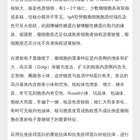
核较大，核染色质细致，有1～2个核仁。少数瘤细胞具有双核
或多核，但核分裂并不常见。IgA型骨髓瘤细胞胞质经瑞氏染
色可呈火焰状，此因嗜碱性糖蛋白被嗜酸性糖蛋白取代的缘
故。据观察，瘤细胞形态近似成熟浆细胞者病程进展较慢，瘤
细胞形态呈分化不良者病程进展较快。
在透射电子显微镜下，瘤细胞的显著特征是内质网的增多和扩
大，高尔基（Golgi）体极为发达。扩大的粗面内质网内含无
定形物、椭圆形小体，这些物质与血清中M蛋白有关。发达的
高尔基体内含致密小体和空泡。线粒体也增多、增大，嵴丰
富。常可见到胞质内有空泡、Rusell小体、结晶体、包涵体。
胞核大而圆，常偏于一侧，核染色质较粗，核仁大而多形化，
有时可见核内包涵体。核与胞质发育成熟程度不成比例是瘤细
胞在透射电子显微镜下的重要特征。
应用抗免疫球蛋白的重链抗体和抗免疫球蛋白轻链抗体，进行