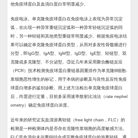
他免疫球蛋白及血清白蛋白常明显减少。
免疫电泳。单克隆免疫球蛋白在免疫电泳上表现为异常沉淀
弧，在出现一种异常重链沉淀弧和一种异常轻链沉淀弧的同
时，另一种轻链和其他类型重链常明显减少。根据免疫电泳结
果可以确定单克隆免疫球蛋白类型，从而对多发性骨髓瘤进行
分型，即IgG型、IgA型、IgM型、IgD型、IgE型、轻链型、双
克隆或多克隆型、不分泌型。③近几年来采用聚合酶链反应
（PCR）技术检测免疫球蛋白重链基因重排作为单克隆B细胞-
浆细胞恶性增生的标记，用于本病的诊断及与良性反应性免疫
球蛋白增多的鉴别诊断。用上述方法检出单克隆免疫球蛋白
后，尚需进行定量，目前多采用速率散射比浊法（rate nephel
ometry）确定免疫球蛋白浓度。
近年来的研究证实血清游离轻链（free light chain，FLC）的
检测是一种检测体内是否存在克隆性浆细胞的高度敏感方法。
FLC是血清中未与重链结合成完整免疫球蛋白的游离轻链。通