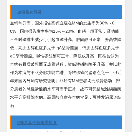
血液生化异常
血钙常升高，国外报告高钙血症在MM的发生率为30%～6
0%，国内报告发生率为15%～20%。血磷一般正常，肾功能
不全时磷排出减少可引起血磷升高。胆固醇可正常、升高或降
低，高胆固醇血症多见于IgA型骨髓瘤，低胆固醇血症多见于I
gG型骨髓瘤。碱性磷酸酶可正常、降低或升高，既往曾认为
本病有骨质破坏而无成骨过程，故碱性磷酸酶不升高，并以此
作为本病与甲状旁腺功能亢进、骨转移癌的鉴别点之一，但近
年来国内外均有研究证明并非所有MM患者均无成骨活动，部
分患者的碱性磷酸酶水平可高于正常，故不可凭借碱性磷酸酶
水平升高排除本病。高尿酸血症在本病常见，可并发泌尿道结
石。
X线及其他影像学检查