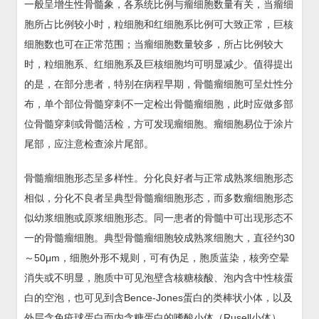
一般呈增生性骨髓象，各系统比例与瘤细胞数量有关，当瘤细
胞所占比例较小时，粒细胞和红细胞系比例可大致正常，巨核
细胞数也可在正常范围；当瘤细胞数量较多，所占比例较大
时，粒细胞系、红细胞系及巨核细胞均可明显减少。值得提出
的是，在部分患者，特别在病程早期，骨髓瘤细胞可呈灶性分
布，单个部位骨髓穿刺不一定检出骨髓瘤细胞，此时应做多部
位骨髓穿刺或骨髓活检，方可发现瘤细胞。瘤细胞易位于涂片
尾部，应注意检查涂片尾部。
骨髓瘤细胞形态呈多样性。分化良好者与正常成熟浆细胞形态
相似，分化不良者呈典型骨髓瘤细胞形态，而多数瘤细胞形态
似幼浆细胞或原浆细胞形态。同一患者的骨髓中可出现形态不
一的骨髓瘤细胞。典型骨髓瘤细胞较成熟浆细胞大，直径约30
～50μm，细胞外形不规则，可有伪足，胞质蓝染，核旁空晕
消失或不明显，胞质中可见泡壁含核糖核酸、泡内含中性核蛋
白的空泡，也可见到含Bence-Jones蛋白的类棒状小体，以及
外层含免疫球蛋白而内含糖蛋白的嗜酸小体（Rusell小体），