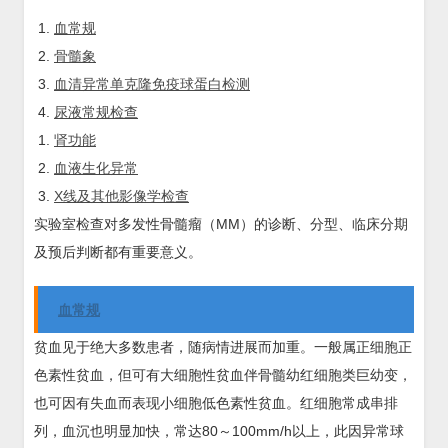
血常规
骨髓象
血清异常单克隆免疫球蛋白检测
尿液常规检查
肾功能
血液生化异常
X线及其他影像学检查
实验室检查对多发性骨髓瘤（MM）的诊断、分型、临床分期
及预后判断都有重要意义。
血常规
贫血见于绝大多数患者，随病情进展而加重。一般属正细胞正
色素性贫血，但可有大细胞性贫血伴骨髓幼红细胞类巨幼变，
也可因有失血而表现小细胞低色素性贫血。红细胞常成串排
列，血沉也明显加快，常达80～100mm/h以上，此因异常球