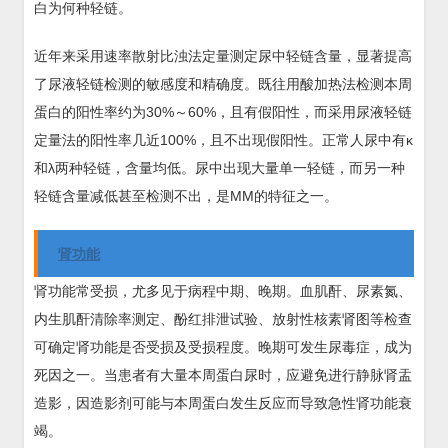
白为何种轻链。
近年来采用速率散射比浊法定量测定尿中轻链含量，显著提高
了尿液轻链检测的敏感度和精确度。既往用酸加热法检测本周
蛋白的阳性率约为30%～60%，且有假阳性，而采用尿液轻链
定量法的阳性率几近100%，且不出现假阳性。正常人尿中有κ
和λ两种轻链，含量均低。尿中出现大量单一轻链，而另一种
轻链含量减低甚至检测不出，是MM的特征之一。
肾功能
肾功能常受损，尤多见于病程中期、晚期。血肌酐、尿素氮、
内生肌酐清除率测定、酚红排泄试验、放射性核素肾图等检查
可确定肾功能是否受损及受损程度。晚期可发生尿毒症，成为
死因之一。当患者有大量本周蛋白尿时，应避免进行静脉肾盂
造影，因造影剂可能与本周蛋白发生反应而导致急性肾功能衰
竭。