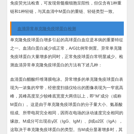
免疫荧光法检查，可发现骨髓瘤细胞呈阳性，但仅含有1种重
链和1种轻链，与其血清中M蛋白的重链、轻链类型一致。
血清异常单克隆免疫球蛋白检测
单克隆免疫球蛋白增多引起的高球蛋白血症是本病的重要特征
之一。血清白蛋白减少或正常，A/G比例常倒置。异常单克隆
免疫球蛋白大量增多的同时，正常免疫球蛋白常明显减少。检
测血清异常单克隆免疫球蛋白的方法有下述几种：
血清蛋白醋酸纤维薄膜电泳。异常增多的单克隆免疫球蛋白表
现为一浓集的窄带，经密度扫描仪绘出的图像表现为一窄底高
峰，其峰高度至少较峰底宽度大两倍以上，即“M”成分（或称
M蛋白）。这是由于单克隆免疫球蛋白的分子量大小、氨基酸
组成、所带电荷完全相同，因而在电场的泳动速度完全相同的
缘故。M成分可出现在γ区（IgG、IgM）、β或α2区（IgA），
这取决于单克隆免疫球蛋白的类型。当M成分显著增多时，其