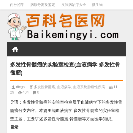
内分泌学
病原分离及鉴定
皮肤病治疗大全
微生物
皮肤病学
男科学
血液病学
心血管
口腔医学
禁戒毒品
多发性骨髓瘤的实验室检查(血液病学 多发性骨
髓瘤)
dfxgsl
多发性骨髓瘤
,
血液病学
,
血液系统肿瘤性疾病
11-
29
404
0
导语：多发性骨髓瘤的实验室检查属于血液病学下的多发性骨
髓瘤分支内容。本篇围绕血液病学 多发性骨髓瘤的实验室检
查主题，主要讲述多发性骨髓瘤,骨髓瘤等方面医学知识。
目录