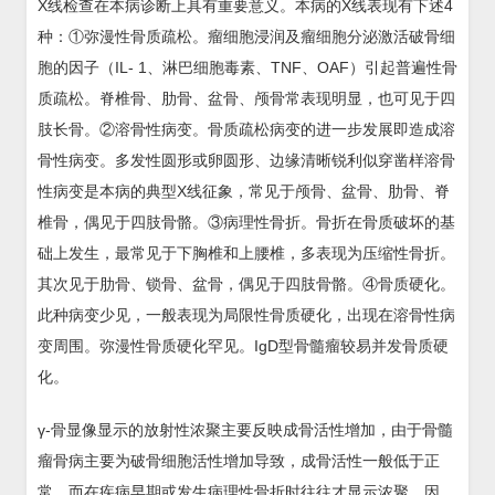
X线检查在本病诊断上具有重要意义。本病的X线表现有下述4
种：①弥漫性骨质疏松。瘤细胞浸润及瘤细胞分泌激活破骨细
胞的因子（IL- 1、淋巴细胞毒素、TNF、OAF）引起普遍性骨
质疏松。脊椎骨、肋骨、盆骨、颅骨常表现明显，也可见于四
肢长骨。②溶骨性病变。骨质疏松病变的进一步发展即造成溶
骨性病变。多发性圆形或卵圆形、边缘清晰锐利似穿凿样溶骨
性病变是本病的典型X线征象，常见于颅骨、盆骨、肋骨、脊
椎骨，偶见于四肢骨骼。③病理性骨折。骨折在骨质破坏的基
础上发生，最常见于下胸椎和上腰椎，多表现为压缩性骨折。
其次见于肋骨、锁骨、盆骨，偶见于四肢骨骼。④骨质硬化。
此种病变少见，一般表现为局限性骨质硬化，出现在溶骨性病
变周围。弥漫性骨质硬化罕见。IgD型骨髓瘤较易并发骨质硬
化。
γ-骨显像显示的放射性浓聚主要反映成骨活性增加，由于骨髓
瘤骨病主要为破骨细胞活性增加导致，成骨活性一般低于正
常，而在疾病早期或发生病理性骨折时往往才显示浓聚，因