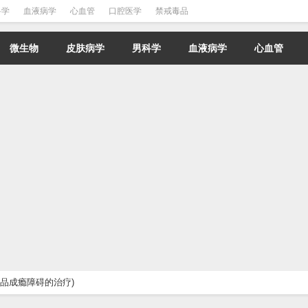
科学
血液病学
心血管
口腔医学
禁戒毒品
微生物
皮肤病学
男科学
血液病学
心血管
毒品成瘾障碍的治疗)