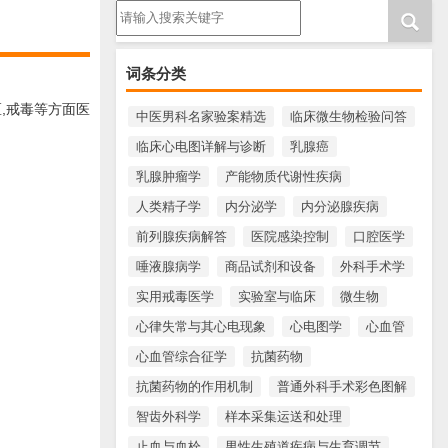
请输入搜索内容
词条分类
,戒毒等方面医
中医男科名家验案精选
临床微生物检验问答
临床心电图详解与诊断
乳腺癌
乳腺肿瘤学
产能物质代谢性疾病
人类精子学
内分泌学
内分泌腺疾病
前列腺疾病解答
医院感染控制
口腔医学
唾液腺病学
商品试剂和设备
外科手术学
实用戒毒医学
实验室与临床
微生物
心律失常与其心电现象
心电图学
心血管
心血管综合征学
抗菌药物
抗菌药物的作用机制
普通外科手术彩色图解
智齿外科学
样本采集运送和处理
止血与血栓
男性生殖道疾病与生育调节