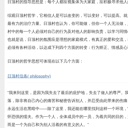
日顶村的指导思想是：每个人都应视集体为大家庭，应积极寻求他人
综观日顶村哲学，它相信人是可以改变的，可以变好，可以提高。就
最有力的治疗力量。日顶村也认为，你可能做，但你一个人无法做，
村中的每一个人必须对自己的行为及对他人的影响负责，以学习同情
也就是说，日顶村的氛围应是理想的家庭模式，有真正的爱和交流，
必须有各种活动，以达成下列四个方面的转变：行为矫正、情感及心
日顶村的哲学思想可体现在以下几个方面：
日顶村信条( philosophy)
“我来到这里，是因为我失去了最后的庇护地，失去了做人的尊严。
落，除非将自己内心的痛苦和秘密告诉别人，并忍受由此带来的伤痛
永远生活在黑暗中——除了这里，我还能在哪里找到这样一个环境，
怀恐惧的懦夫。作为一个人，全体成员中的一员，为着共同的目的，
而是一个为自己和为别人活着的有意义的人。”