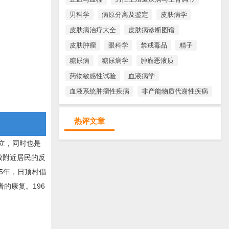
男科学
病原分离及鉴定
皮肤病学
皮肤病治疗大全
皮肤病诊断图谱
皮肤肿瘤
眼科学
禁戒毒品
精子
糖尿病
糖尿病学
肿瘤恶液质
药物敏感性试验
血液病学
血液系统肿瘤性疾病
非产能物质代谢性疾病
热评文章
建立，同时也是
致附近居民的反
5年，日顶村倡
的康复。196