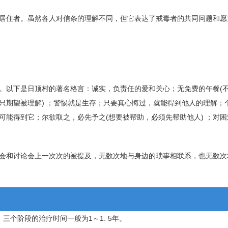
居住者。虽然各人对信条的理解不同，但它表达了戒毒者的共同问题和愿
。以下是日顶村的著名格言：诚实，负责任的爱和关心；无免费的午餐(
要只期望被理解) ；警惕就是生存；只要真心悔过，就能得到他人的理解；
能得到它；尔欲取之，必先予之(想要被帮助，必须先帮助他人) ；对
会和讨论会上一次次的被提及，无数次地与身边的琐事相联系，也无数次
个阶段的治疗时间一般为1～1. 5年。