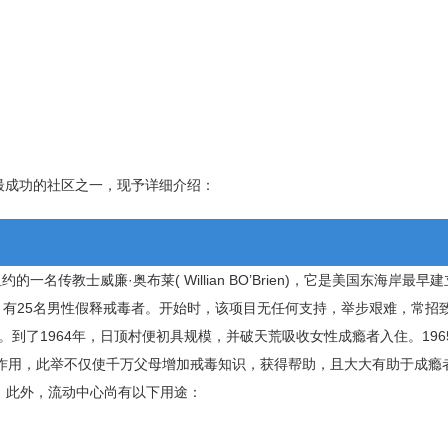
最大、最成功的社区之一，现予详细介绍：
名传教士威廉·奥布莱( Willian BO’Brien)，它是美国东海岸最早
，有25名男性假释戒毒者。开始时，该项目无任何支持，举步艰难，常招
到了1964年，日顶村便初具规模，并破天荒吸收女性成瘾者入住。196
作用，此举不仅使千万父母增加戒毒知识，获得帮助，且大大有助于成瘾者
。此外，流动中心尚有以下用途：