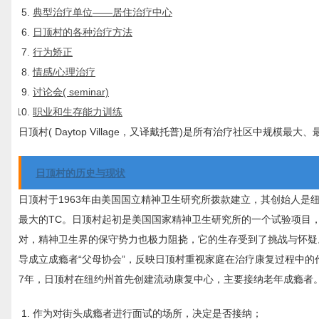
典型治疗单位——居住治疗中心
日顶村的各种治疗方法
行为矫正
情感/心理治疗
讨论会( seminar)
职业和生存能力训练
日顶村( Daytop Village，又译戴托普)是所有治疗社区中规模
日顶村的历史与现状
日顶村于1963年由美国国立精神卫生研究所拨款建立，其创始人是纽约的一
最大的TC。日顶村起初是美国国家精神卫生研究所的一个试验项目
对，精神卫生界的保守势力也极力阻挠，它的生存受到了挑战与怀疑。
导成立成瘾者“父母协会”，反映日顶村重视家庭在治疗康复过程中的
7年，日顶村在纽约州首先创建流动康复中心，主要接纳老年成瘾者
作为对街头成瘾者进行面试的场所，决定是否接纳；