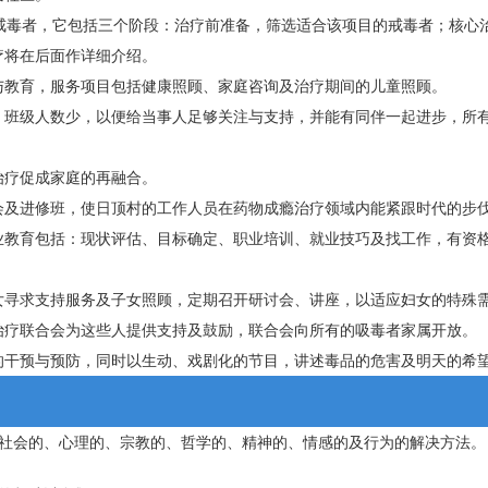
戒毒者，它包括三个阶段：治疗前准备，筛选适合该项目的戒毒者；核心治
疗将在后面作详细介绍。
与教育，服务项目包括健康照顾、家庭咨询及治疗期间的儿童照顾。
，班级人数少，以便给当事人足够关注与支持，并能有同伴一起进步，所
治疗促成家庭的再融合。
会及进修班，使日顶村的工作人员在药物成瘾治疗领域内能紧跟时代的步
业教育包括：现状评估、目标确定、职业培训、就业技巧及找工作，有资
女寻求支持服务及子女照顾，定期召开研讨会、讲座，以适应妇女的特殊
治疗联合会为这些人提供支持及鼓励，联合会向所有的吸毒者家属开放。
的干预与预防，同时以生动、戏剧化的节目，讲述毒品的危害及明天的希
社会的、心理的、宗教的、哲学的、精神的、情感的及行为的解决方法。