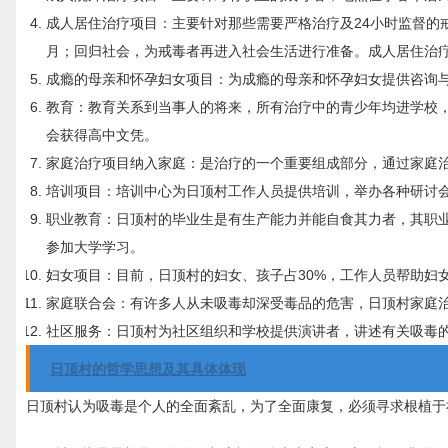
成人居住治疗项目：主要针对那些需要严格治疗及24小时监督的
月；回归社会，为戒毒者再进入社会生活进行准备。成人居住治
成瘾的母亲和怀孕妇女项目：为成瘾的母亲和怀孕妇女提供咨询
教育：教育关系到当事人的将来，所有治疗中的青少年均进学校
会获得高中文凭。
家庭治疗项目纳入家庭：是治疗的一个重要组成部分，通过家庭
培训项目：培训中心为日顶村工作人员提供培训，举办各种研讨
职业教育：日顶村的毕业生是有生产能力并能自食其力者，其职
参加大学学习。
妇女项目：目前，日顶村的妇女、孩子占30%，工作人员帮助妇
家庭联合会：有许多人从未吸毒却深受毒品的危害，日顶村家庭
社区服务：日顶村为社区组织和学校提供演讲者，讲述有关吸毒
日顶村的哲学思想及其具体体现
日顶村认为吸毒是个人的全面紊乱，为了全面康复，必须寻求根植于