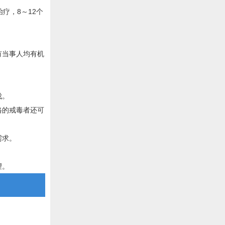
疗，8～12个
有当事人均有机
伐。
格的戒毒者还可
需求。
望。