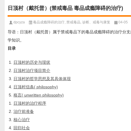
日顶村（戴托普）(禁戒毒品 毒品成瘾障碍的治疗)
dpcyza
毒品成瘾障碍的治疗
,
禁戒毒品
,
诊断、戒毒与康复
04-05
导语：日顶村（戴托普）属于禁戒毒品下的毒品成瘾障碍的治疗分支
学知识。
目录
日顶村的历史与现状
日顶村治疗项目简介
日顶村的哲学思想及其具体体现
日顶村信条( philosophy)
格言( unwritten philosophy)
日顶村的治疗程序
治疗前准备
核心治疗
回归社会