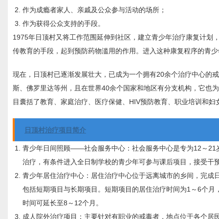
作为成瘾者家人、亲戚及公众参与活动的场所；
作为获得公众支持的手段。
1975年日顶村又将工作范围延伸到社区，建立青少年治疗康复计
传教育的手段，起到预防药物滥用的作用。进入这种康复程序的青少
现在，日顶村已逐渐发展壮大，已成为一个拥有20余个治疗中心的戒
斯、佛罗里达等州，且在世界40余个国家和地区有分支机构，它也
目囊括了教育、家庭治疗、医疗保健、HIV预防教育、职业培训和
日顶村治疗项目简介
青少年日间照顾——社会服务中心：社会服务中心是专为12～2
治疗，有条件进入全日制学校的青少年可参与课后项目，接受干
青少年居住治疗中心：居住治疗中心位于远离城市的乡间，完成
包括短期项目与长期项目。短期项目的居住治疗时间为1～6个月
时间可延长至8～12个月。
成人院外治疗项目：主要针对有职业的戒毒者，地点位于各个居