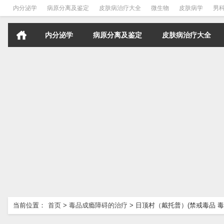
内分泌学
病原分离及鉴定
皮肤病治疗大全
微生物
皮肤病学
男
内分泌学
病原分离及鉴定
皮肤病治疗大全
当前位置：
首页
>
毒品成瘾障碍的治疗
>
日顶村（戴托普）(禁戒毒品 