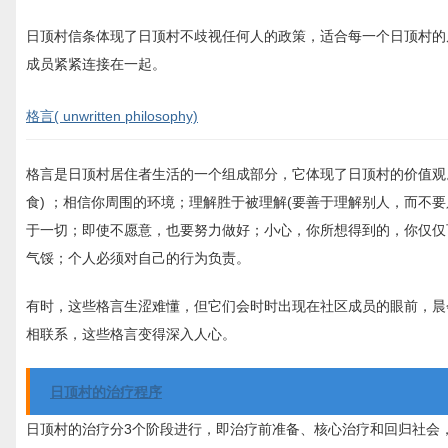
日顶村信条体现了日顶村不歧视任何人的政策，适合每一个日顶村的
成员紧紧连接在一起。
格言( unwritten philosophy)
格言是日顶村居住者生活的一个组成部分，它体现了日顶村的价值观
食) ；相信你周围的环境；理解胜于被理解(要善于理解别人，而不
于一切；即使不愿意，也要努力做好；小心，你所想得到的，你仅仅可
气馁；个人必须对自己的行为负责。
有时，这些格言生涩难懂，但它们会时时出现在社区成员的眼前，晨
相联系，这些格言变得深入人心。
日顶村的治疗程序
日顶村的治疗分3个阶段进行，即治疗前准备、核心治疗和回归社会，三