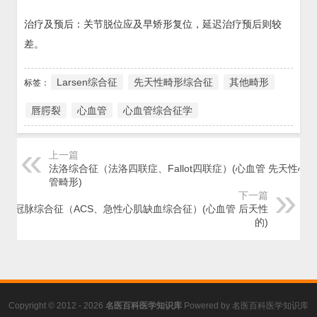
治疗及预后：关节脱位应及早矫形复位，延迟治疗预后则较
差。
Larsen综合征
先天性畸形综合征
其他畸形
标签：
唇腭裂
心血管
心血管综合征学
上一篇
法洛综合征（法洛四联症、Fallot四联症）(心血管 先天性心
管畸形)
下一篇
急性冠脉综合征（ACS、急性心肌缺血综合征）(心血管 后天性
的)
Copyright © 2012 - 2026
名医百科医学知识库
Powered by
名医百科医学知识库