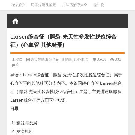
内分泌学
病原分离及鉴定
皮肤病治疗大全
微生物
皮肤病学
男科学
血液病学
心血管
口腔医学
禁戒毒品
Larsen综合征（腭裂-先天性多发性脱位综合
征）(心血管 其他畸形)
qtjx
先天性畸形综合征
,
其他畸形
,
心血管
06-18
332
0
导语：Larsen综合征（腭裂-先天性多发性脱位综合征）属于
心血管下的其他畸形分支内容。本篇围绕心血管 Larsen综合
征（腭裂-先天性多发性脱位综合征）主题，主要讲述唇腭裂,
Larsen综合征等方面医学知识。
目录
溯源与发展
发病机制