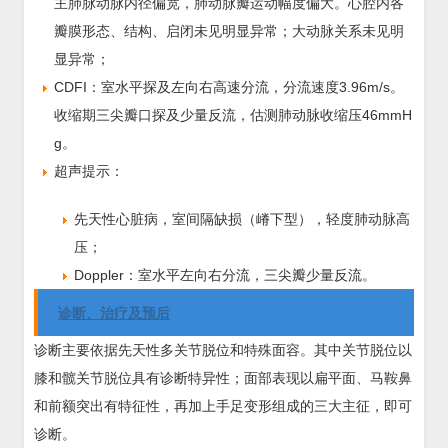
主肺脉动脉内径偏宽，肺动脉瓣运动幅度偏大。心腔内各
瓣膜形态、结构、启闭未见明显异常；大动脉关系未见明
显异常；
CDFI：室水平探及左向右高速分流，分流速度3.96m/s。
收缩期三尖瓣口探及少量反流，估测肺动脉收缩压46mmH
g。
超声提示：
先天性心脏病，室间隔缺损（嵴下型），轻度肺动脉高
压；
Doppler：室水平左向右分流，三尖瓣少量反流。
诊断、治疗及预后
诊断主要依据先天性多关节脱位和特殊面容。其中关节脱位以
膝和髋关节脱位具有诊断特异性；面部表现以扁平面、马鞍鼻
和前额突出有特征性，再加上手足变形组成的三大主征，即可
诊断。