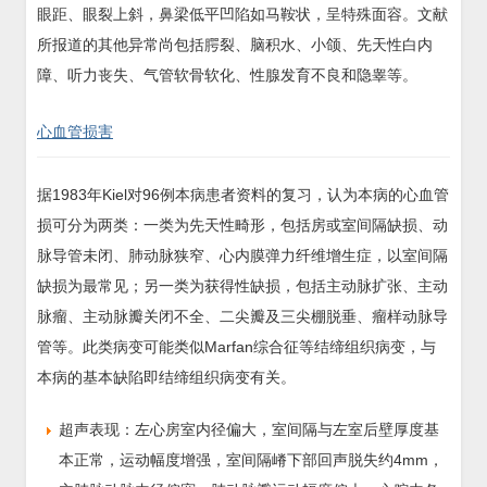
眼距、眼裂上斜，鼻梁低平凹陷如马鞍状，呈特殊面容。文献
所报道的其他异常尚包括腭裂、脑积水、小颌、先天性白内
障、听力丧失、气管软骨软化、性腺发育不良和隐睾等。
心血管损害
据1983年Kiel对96例本病患者资料的复习，认为本病的心血管
损可分为两类：一类为先天性畸形，包括房或室间隔缺损、动
脉导管未闭、肺动脉狭窄、心内膜弹力纤维增生症，以室间隔
缺损为最常见；另一类为获得性缺损，包括主动脉扩张、主动
脉瘤、主动脉瓣关闭不全、二尖瓣及三尖棚脱垂、瘤样动脉导
管等。此类病变可能类似Marfan综合征等结缔组织病变，与
本病的基本缺陷即结缔组织病变有关。
超声表现：左心房室内径偏大，室间隔与左室后壁厚度基
本正常，运动幅度增强，室间隔嵴下部回声脱失约4mm，