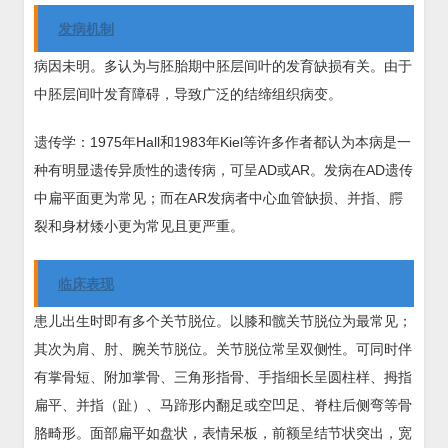
发病机制
病因未明。多认为与胚胎期中胚层间叶的发育缺损有关。由于
中胚层间叶发育障碍，导致广泛的结缔组织病变。
遗传学：1975年Hall和1983年Kiel等许多作者都认为本病是一
种有明显遗传异质性的遗传病，可呈AD或AR。发病在AD遗传
中扁平面更为常见；而在AR发病者中心血管缺损、并指、腭
裂和身材矮小更为常见且更严重。
临床表现
患儿出生时即有多个关节脱位。以膝和髋关节脱位为最常见；
其次为肩、肘、腕关节脱位。关节脱位常呈双侧性。可同时伴
有掌骨短、附加掌骨、三角形指骨、手指细长呈圆柱样、拇指
扁平、并指（趾）、马蹄形内翻足或空凹足、脊柱后侧弯等骨
胳畸形。面部扁平如盘状，表情呆板，前额呈结节状突出，宽