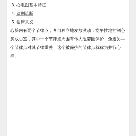
心电图基本特征
鉴别诊断
临床意义
心脏内有两个节律点，各自独立地发放激动，竞争性地控制心
房或心室，其中一个节律点周围有传人阻滞圈保护，免遭另—
个节律点对其节律重整，这个被保护的节律点就称为并行心
律。