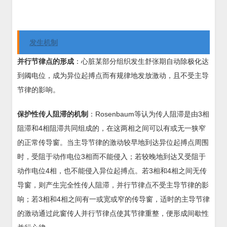
发生机制
并行节律点的形成
：心脏某部分组织发生舒张期自动除极化达
到阈电位，成为异位起搏点而有规律地发放激动，且不受主导
节律的影响。
保护性传人阻滞的机制
：Rosenbaum等认为传人阻滞是由3相
阻滞和4相阻滞共同组成的，在这两相之间可以有或无一狭窄
的正常传导窗。当主导节律的激动较早地到达异位起搏点周围
时，受阻于动作电位3相而不能侵入；若较晚地到达又受阻于
动作电位4相，也不能侵入异位起搏点。若3相和4相之间无传
导窗，则产生完全性传人阻滞，并行节律点不受主导节律的影
响；若3相和4相之间有一或宽或窄的传导窗，适时的主导节律
的激动通过此窗传人并行节律点使其节律重整，便形成间歇性