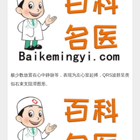
极少数放置在心中静脉等，表现为左心室起搏，QRS波群呈类
似右束支阻滞图形。