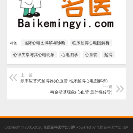
临床心电图详解与诊断
临床起搏心电图解析
标签：
心律失常与其心电现象
心电图学
心血管
起搏
上一篇
频率应答式起搏器(心血管 临床起搏心电图解析)
下一篇
韦金斯基现象(心血管 意外性传导)
Copyright © 2001-2020
名医百科医学知识库
Powered by
名医百科医学知识库