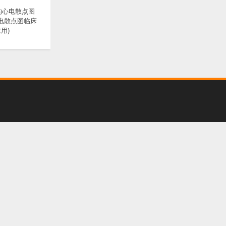
的心电散点图
心电散点图临床
用)