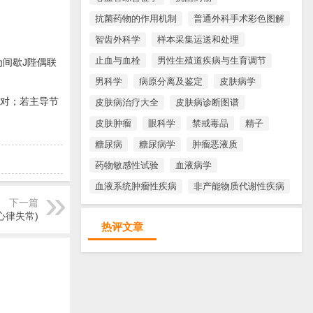
抗菌药物的作用机制
普通外科手术彩色图解
智齿外科学
样本采集运送和处理
止血与血栓
男性生殖道疾病与生育调节
间歇J陛偶联
男科学
病原分离及鉴定
皮肤病学
配对；若主导节
皮肤病治疗大全
皮肤病诊断图谱
皮肤肿瘤
眼科学
禁戒毒品
精子
糖尿病
糖尿病学
肿瘤恶液质
药物敏感性试验
血液病学
血液系统肿瘤性疾病
非产能物质代谢性疾病
下一篇
心律失常)
热评文章