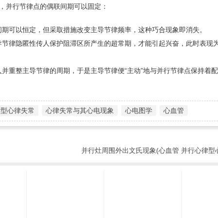
，并行节律点的偶联间期可以固定：
间期可以恒定，但采取措施改变主导节律频率，这种巧合现象即消失。
导节律隐匿性传人保护阻滞区所产生的超常期，才能引起兴奋，此时表现为
并重整主导节律的周期，于是主导节律便“主动”地与并行节律点保持着
律型心律失常
心律失常与其心电现象
心电图学
心血管
并行灶周围外出文氏现象(心血管 并行心律型