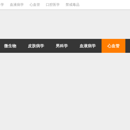
科学
血液病学
心血管
口腔医学
禁戒毒品
微生物
皮肤病学
男科学
血液病学
心血管