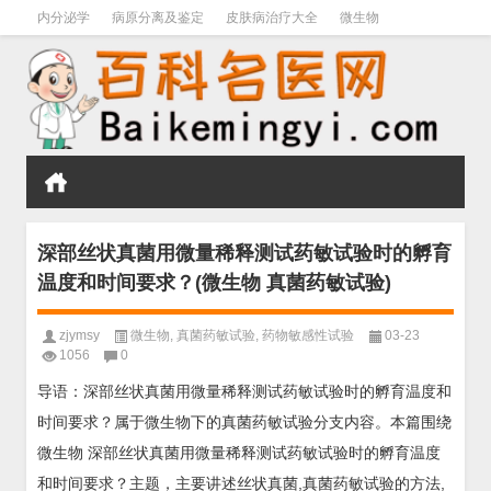
内分泌学
病原分离及鉴定
皮肤病治疗大全
微生物
皮肤病学
男科学
血液病学
心血管
口腔医学
禁戒毒品
深部丝状真菌用微量稀释测试药敏试验时的孵育
温度和时间要求？(微生物 真菌药敏试验)
zjymsy
微生物
,
真菌药敏试验
,
药物敏感性试验
03-23
1056
0
导语：深部丝状真菌用微量稀释测试药敏试验时的孵育温度和
时间要求？属于微生物下的真菌药敏试验分支内容。本篇围绕
微生物 深部丝状真菌用微量稀释测试药敏试验时的孵育温度
和时间要求？主题，主要讲述丝状真菌,真菌药敏试验的方法,