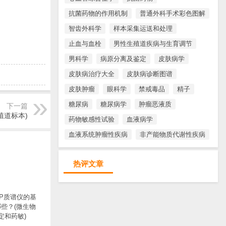
抗菌药物的作用机制
普通外科手术彩色图解
智齿外科学
样本采集运送和处理
止血与血栓
男性生殖道疾病与生育调节
男科学
病原分离及鉴定
皮肤病学
皮肤病治疗大全
皮肤病诊断图谱
皮肤肿瘤
眼科学
禁戒毒品
精子
糖尿病
糖尿病学
肿瘤恶液质
下一篇
殖道标本)
药物敏感性试验
血液病学
血液系统肿瘤性疾病
非产能物质代谢性疾病
热评文章
TOP质谱仪的基
些？(微生物
定和药敏)