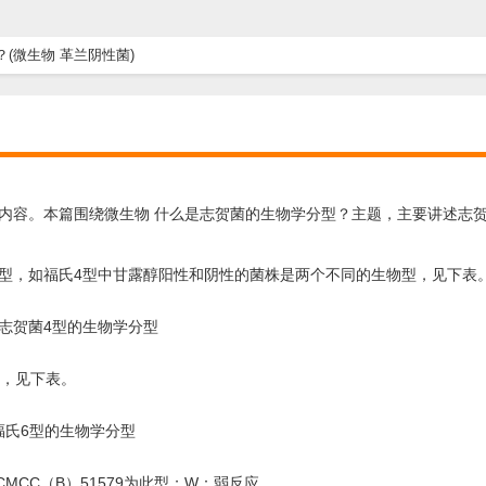
(微生物 革兰阴性菌)
内容。本篇围绕微生物 什么是志贺菌的生物学分型？主题，主要讲述志
型，如福氏4型中甘露醇阳性和阴性的菌株是两个不同的生物型，见下表
志贺菌4型的生物学分型
型，见下表。
福氏6型的生物学分型
MCC（B）51579为此型；W：弱反应