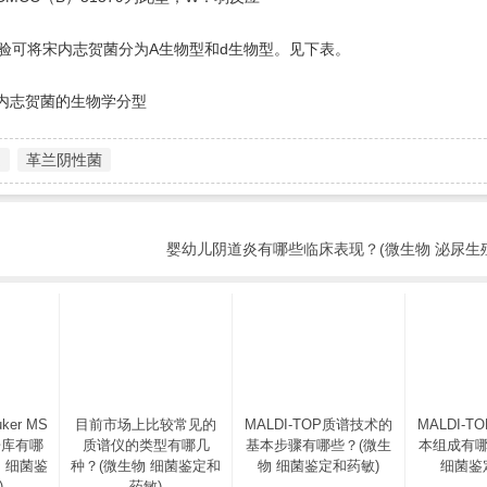
验可将宋内志贺菌分为A生物型和d生物型。见下表。
内志贺菌的生物学分型
定
革兰阴性菌
婴幼儿阴道炎有哪些临床表现？(微生物 泌尿生
ker MS
目前市场上比较常见的
MALDI-TOP质谱技术的
MALDI-
据库有哪
质谱仪的类型有哪几
基本步骤有哪些？(微生
本组成有哪
 细菌鉴
种？(微生物 细菌鉴定和
物 细菌鉴定和药敏)
细菌鉴
)
药敏)