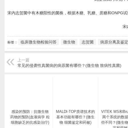
宋内志贺菌中有木糖阳性的菌株，根据木糖、乳糖、蔗糖和ONPG试
宋
临床微生物检验问答
微生物
志贺菌
病原分离及鉴
标签：
上一篇
常见的侵袭性真菌病的病原菌有哪些？(微生物 致病性真菌)
感染的预防：抗微生物
MALDI-TOP质谱技术的
VITEK MS和Bru
药物的预防(血液病学 粒
基本功能有哪些？(微生
两个系统的数
细胞缺乏的抗感染治疗)
物 细菌鉴定和药敏)
些不同？(微生物
定和药敏