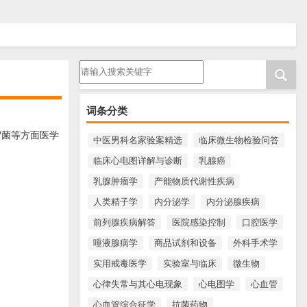
请输入搜索内容
词条分类
贺菌等方面医学
中医男科名家验案精选
临床微生物检验问答
临床心电图详解与诊断
乳腺癌
。
乳腺肿瘤学
产能物质代谢性疾病
人类精子学
内分泌学
内分泌腺疾病
前列腺疾病解答
医院感染控制
口腔医学
唾液腺病学
商品试剂和设备
外科手术学
实用戒毒医学
实验室与临床
微生物
心律失常与其心电现象
心电图学
心血管
心血管综合征学
抗菌药物