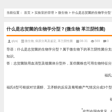
当前位置：
首页
>
实验室的管理
>
微生物
>
什么是志贺菌的生物学分型？
什么是志贺菌的生物学分型？(微生物 革兰阴性菌)
glyxj
微生物
,
病原分离及鉴定
,
革兰阴性菌
08-31
569
0
导语：什么是志贺菌的生物学分型？属于微生物下的革兰阴性菌分支
知识。
答：志贺菌除用血清型及噬菌体分型外，某些菌株也可用生物特征分
福氏
福氏6型可根据对甘露醇、卫矛醇的反应及葡萄糖产气情况分成3个
*
此型在国内常见，C