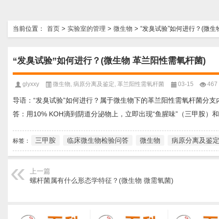
当前位置：
首页
>
实验室的管理
>
微生物
>
“发臭试验”如何进行？(微生
“发臭试验”如何进行？(微生物 革兰阳性需氧杆菌)
glyxxy
微生物
,
病原分离及鉴定
,
革兰阳性需氧杆菌
03-15
467
导语：“发臭试验”如何进行？属于微生物下的革兰阳性需氧杆菌分支
答：用10% KOH滴到阴道分泌物上，立即出现“鱼腥味”（三甲胺）
三甲胺
临床微生物检验问答
微生物
病原分离及鉴
标签：
上一篇
螺杆菌属有什么形态学特征？(微生物 微需氧菌)