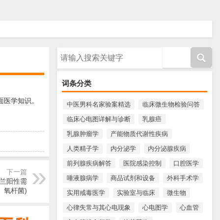
请输入搜索内容
词条分类
面医学知识。
中医男科名家验案精选
临床微生物检验问答
临床心电图详解与诊断
乳腺癌
乳腺肿瘤学
产能物质代谢性疾病
人类精子学
内分泌学
内分泌腺疾病
前列腺疾病解答
医院感染控制
口腔医学
下一篇
唾液腺病学
商品试剂和设备
外科手术学
革兰阳性需
氧杆菌)
实用戒毒医学
实验室与临床
微生物
心律失常与其心电现象
心电图学
心血管