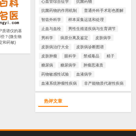
心血管综合征学
抗菌药物
抗菌药物的作用机制
普通外科手术彩色图解
智齿外科学
样本采集运送和处理
止血与血栓
男性生殖道疾病与生育调节
TOP质谱仪的基
些？(微生物
男科学
病原分离及鉴定
皮肤病学
定和药敏)
皮肤病治疗大全
皮肤病诊断图谱
皮肤肿瘤
眼科学
禁戒毒品
精子
糖尿病
糖尿病学
肿瘤恶液质
药物敏感性试验
血液病学
血液系统肿瘤性疾病
非产能物质代谢性疾病
热评文章