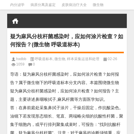
内分泌学
病原分离及鉴定
皮肤病治疗大全
微生物
皮肤病学
男科学
血液病学
心血管
口腔医学
禁戒毒品
疑为麻风分枝杆菌感染时，应如何涂片检查？如
何报告？(微生物 呼吸道标本)
hxdbb
呼吸道标本
,
微生物
,
样本采集运送和处理
02-26
1059
0
导语：疑为麻风分枝杆菌感染时，应如何涂片检查？如何报
告？属于微生物下的呼吸道标本分支内容。本篇围绕微生物
疑为麻风分枝杆菌感染时，应如何涂片检查？如何报告？主
题，主要讲述鼻咽喉拭子,麻风杆菌等方面医学知识。
答：在鼻前庭处采集鼻拭子涂片，干燥后固定，作抗酸染色。
油镜下若发现形态细长、笔直、两端略尖细的抗酸性杆菌，聚
集于细胞内，或平行排列聚集成束时，可报告：“找到抗酸杆
菌，疑为麻风分枝杆菌”。注意：对于麻风的诊断须慎重，应