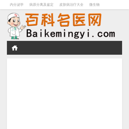
内分泌学
病原分离及鉴定
皮肤病治疗大全
微生物
皮肤病学
男科学
血液病学
心血管
口腔医学
禁戒毒品