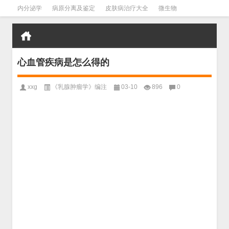
内分泌学
病原分离及鉴定
皮肤病治疗大全
微生物
皮肤病学
男科学
血液病学
心血管
口腔医学
禁戒毒品
心血管疾病是怎么得的
xxg
《乳腺肿瘤学》编注
03-10
896
0